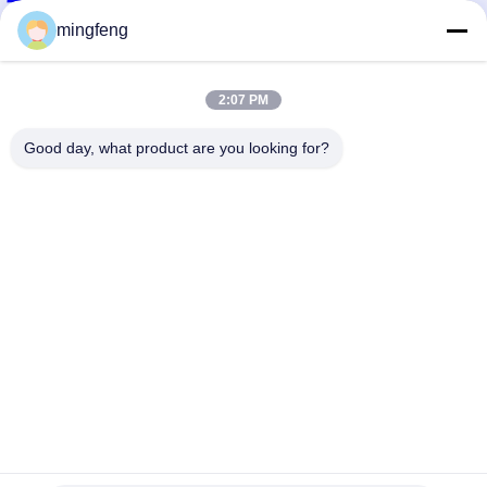
立即下
mingfeng
2:07 PM
载！
Good day, what product are you looking for?
提交