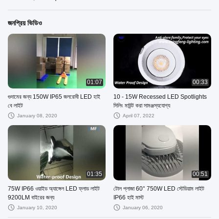
জনপ্রিয় ভিডিও
01:07
00:33
গুদামের জন্য 150W IP65 জলরোধী LED হাই
10 - 15W Recessed LED Spotlights
বে লাইট
সিলিং মাউন্ট করা সামঞ্জস্যযোগ্য
January 08, 2020
April 07, 2022
01:35
00:51
75W IP66 ওয়াইড অ্যাঙ্গেল LED ফ্লাড লাইট
টোল প্লাজা 60° 750W LED স্টেডিয়াম লাইট
9200LM বাইরের জন্য
IP66 হাই মাস্ট
January 10, 2020
January 06, 2020