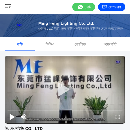
চ্যাট
যোগাযোগ
Ming Feng Lighting Co.,Ltd.
গুণমান LED ট্রাই প্রুফ লাইট, এলইডি ফ্লাড লাইট চীন থেকে প্রস্তুতকারক
বাড়ি
ভিডিও
প্লেলিস্ট
ওয়েবসাইট
মিং ফেং লাইটিং CO., LTD