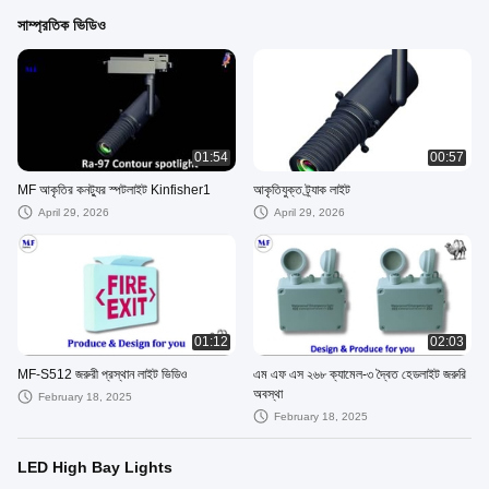
সাম্প্রতিক ভিডিও
01:54
00:57
MF আকৃতির কনট্যুর স্পটলাইট Kinfisher1
আকৃতিযুক্ত ট্র্যাক লাইট
April 29, 2026
April 29, 2026
01:12
02:03
MF-S512 জরুরী প্রস্থান লাইট ভিডিও
এম এফ এস ২৬৮ ক্যামেল-৩ দ্বৈত হেডলাইট জরুরি
অবস্থা
February 18, 2025
February 18, 2025
LED High Bay Lights