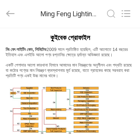
2026
Ming
Feng
Ming Feng Lighting Co.,Ltd. মান নিয়ন্ত্রণ
Lighting
Co.,Ltd..
All
Rights
Reserved.
বাড়ি
কুইবেক প্রোফাইল
মিং ফেং লাইটিং কোং, লিমিটেড
2009 সালে প্রতিষ্ঠিত হয়েছিল, এটি আলোতে 14 বছরের
পণ্য
ইতিহাস এবং এলইডি আলো পণ্য রপ্তানির ক্ষেত্রে দুর্দান্ত অভিজ্ঞতা রয়েছে।
একটি পেশাদার আলো কারখানা হিসাবে আমাদের মান নিয়ন্ত্রণের অনুশীলন এবং পদ্ধতি রয়েছে
যা কঠোর পণ্যের মান নিয়ন্ত্রণ ব্যবস্থাপনায় মূর্ত রয়েছে, যাতে গ্রাহকের কাছে সরবরাহ করা
ভিডিও
প্রতিটি পণ্য একই উচ্চ মানের থাকে।
আমাদের
সম্পর্কে
কারখানা
ভ্রমণ