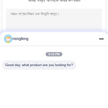
আমরা শীঘ্রই আপনাকে আবার কল করব!
PRIVACY
POLICY
mingfeng
8:15 PM
Good day, what product are you looking for?
সব
LED ট্রাই প্রুফ লাইট
এলইডি ফ্লাড লাইট
LED স্টেডিয়াম লাইট
LED উচ্চ বে আলোর