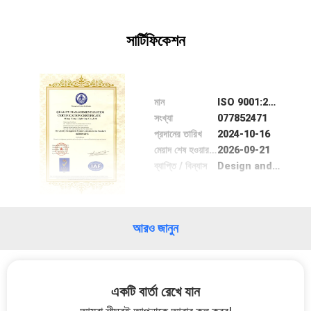
মান
সার্টিফিকেশন
নিয়ন্ত্রণ
যোগাযোগ
মান
ISO 9001:2015
সংখ্যা
077852471
করুন
প্রদানের তারিখ
2024-10-16
মেয়াদ শেষ হওয়ার তারিখ
2026-09-21
ব্যাপ্তি / বিন্যাস
Design and Manufacturing of lighting products and Wire Sculptural products.
উদ্ধৃতির
জন্য
আবেদন
আরও জানুন
সাইট
ম্যাপ
একটি বার্তা রেখে যান