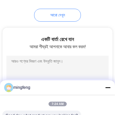
47
আরো দেখুন
LED এভিয়েশন
অবস্ট্রাকশন লাইট
একটি বার্তা রেখে যান
আমরা শীঘ্রই আপনাকে আবার কল করব!
74
LED স্পট ট্র্যাক লাইট
mingfeng
7:24 AM