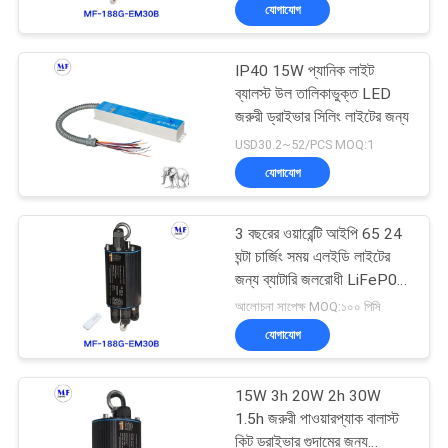
যোগাযোগ
মান
IP40 15W প্যানিক লাইট
নিয়ন্ত্রণ
223
ব্যালস্ট উল তালিকাভুক্ত LED
জরুরী ড্রাইভার সিলিং লাইটের জন্য
LED স্টেডিয়াম লাইট
যোগাযোগ
USD30.2~52/PCS MOQ:1
যোগাযোগ
করুন
3 বছরের ওয়ারেন্টি আইপি 65 24
উদ্ধৃতির
ঘন্টা চার্জিং সময় এলইডি লাইটের
জন্য
জন্য ব্যাটারি জলরোধী LiFeP04
225
ডিসি সিলিং ঝুলন্ত ধ্রুবক শক্তি
আলোচনা সাপেক্ষ MOQ:১০০ পিসি
আবেদন
জরুরী আউটপুট ব্যাক আপ ড্রাইভার
যোগাযোগ
LED উচ্চ বে আলোর
সাইট
15W 3h 20W 2h 30W
ম্যাপ
1.5h জরুরী পাওয়ারপ্যাক বালাস্ট
কিট ড্রাইভার গুদামের জন্য