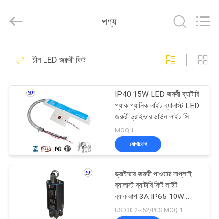
2026
Ming
Feng
পণ্য
Lighting
Co.,Ltd..
All
Rights
Reserved.
বাড়ি
228
চীন LED জরুরী কিট
LED ট্রাই প্রুফ লাইট
পণ্য
IP40 15W LED জরুরী ব্যাটারি
প্যাক প্যানিক লাইট ব্যালাস্ট LED
ভিডিও
জরুরী ড্রাইভার ডাউন লাইট সিলিং
লাইটের জন্য
MOQ:1
আমাদের
যোগাযোগ
305
সম্পর্কে
ড্রাইভার জরুরী পাওয়ার সাপ্লাই
এলইডি ফ্লাড লাইট
ব্যালাস্ট ব্যাটারি কিট লাইট
কারখানা
ব্যাকআপ 3A IP65 10W
15W কালো সাদা
ভ্রমণ
USD30.2~52/PCS MOQ:1