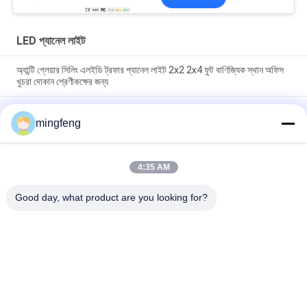
LED প্যানেল লাইট
অ্যান্টি গ্লেয়ার সিলিং এলইডি ট্রফার প্যানেল লাইট 2x2 2x4 ফুট বাণিজ্যিক স্থান অফিস
খুচরা দোকান শ্রেণীকক্ষের জন্য
2X2FT 130lm/W ডিমমেবল LED ট্রফার স্কয়ার সিলিং মাউন্ট রিট্রফট লাইট LED
বাণিজ্যিক ফ্ল্যাট প্যানেল লাইট
mingfeng
অফিসের জন্য ফ্ল্যাট প্যানেল ড্রপ সিলিং লাইট ক্লাসরুম মল হোটেল লবি বাড়ির পিছনে
রেস্তোঁরা বাস স্টেশন
4:35 AM
Good day, what product are you looking for?
সব
LED ট্রাই প্রুফ লাইট
এলইডি ফ্লাড লাইট
LED স্টেডিয়াম লাইট
LED উচ্চ বে আলোর