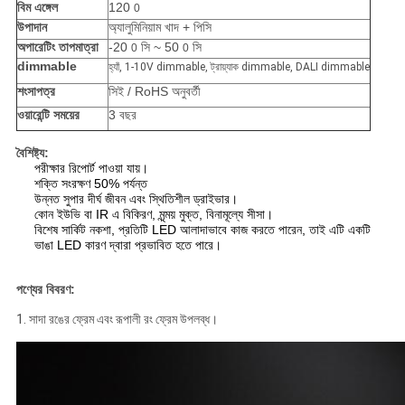
বিম এঙ্গেল
120
0
উপাদান
অ্যালুমিনিয়াম খাদ + পিসি
অপারেটিং তাপমাত্রা
-20
সি ~ 50
সি
0
0
dimmable
হ্যাঁ, 1-10V dimmable, ট্রায়্যাক dimmable, DALI dimmable
শংসাপত্র
সিই / RoHS অনুবর্তী
ওয়ারেন্টি সময়ের
3 বছর
বৈশিষ্ট্য:
পরীক্ষার রিপোর্ট পাওয়া যায়।
শক্তি সংরক্ষণ 50% পর্যন্ত
উন্নত সুপার দীর্ঘ জীবন এবং স্থিতিশীল ড্রাইভার।
কোন ইউভি বা IR এ বিকিরণ, মৃন্ময় মুক্ত, বিনামূল্যে সীসা।
বিশেষ সার্কিট নকশা, প্রতিটি LED আলাদাভাবে কাজ করতে পারেন, তাই এটি একটি
ভাঙা LED কারণ দ্বারা প্রভাবিত হতে পারে।
পণ্যের বিবরণ:
1. সাদা রঙের ফ্রেম এবং রূপালী রং ফ্রেম উপলব্ধ।