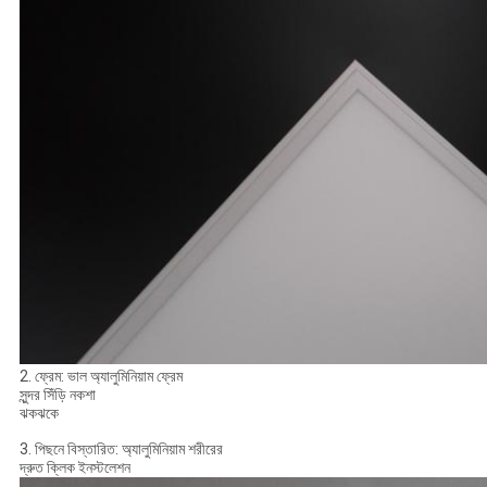
2. ফ্রেম: ভাল অ্যালুমিনিয়াম ফ্রেম
সুন্দর সিঁড়ি নকশা
ঝকঝকে
3. পিছনে বিস্তারিত: অ্যালুমিনিয়াম শরীরের
দ্রুত ক্লিক ইনস্টলেশন