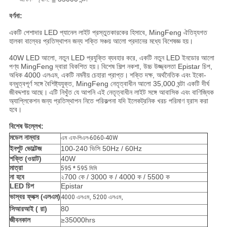
বর্ণনা:
একটি পেশাদার LED প্যানেল লাইট প্রস্তুতকারকের হিসাবে, MingFeng ঐতিহ্যগত
হালকা বাল্বের প্রতিস্থাপন জন্য শক্তি সঞ্চয় আলো প্রদানের মধ্যে বিশেষজ্ঞ হয়।
40W LED আলো, নতুন LED প্রযুক্তি ব্যবহার করে, একটি নতুন LED ইনডোর আলো
পণ্য MingFeng দ্বারা বিকশিত হয়।
বিশেষ শিল্প নকশা, উচ্চ উজ্জ্বলতা Epistar চিপ,
অধিক 4000 এলএম, একটি নমনীয় চেহারা প্রাপ্ত।
শক্তি দক্ষ, অর্থনৈতিক এবং ইকো-
বন্ধুত্বপূর্ণ সঙ্গে বৈশিষ্ট্যযুক্ত, MingFeng নেতৃত্বাধীন আলো 35,000 ঘন্টা একটি দীর্ঘ
জীবদ্দশায় আছে।
এটি নিখুঁত যে আপনি এই নেতৃত্বাধীন লাইট সঙ্গে আবাসিক এবং বাণিজ্যিক
অ্যাপ্লিকেশন জন্য প্রতিস্থাপন নিতে পরিকল্পনা যদি ইলেকট্রনিক খরচ পরিমাণ হ্রাস করা
হবে।
বিশেষ উল্লেখ:
মডেল নাম্বার
এম এফ-পিএল-6060-40W
ইনপুট ভোল্টেজ
100-240 ভিসি 50Hz / 60Hz
শক্তি (ওয়াট)
40W
মাত্রা
595 * 595 মিমি
না হবে
২700 কে / 3000 ক / 4000 ক / 5500 ক
LED চিপ
Epistar
ভাস্বর ফ্লক্স (এলএম)
4000 এলএম, 5200 এলএম,
সিআরআই (
রা)
80
জীবনকাল
≥35000hrs