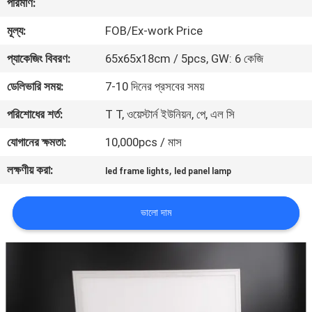
পরিমাণ:
মূল্য:
FOB/Ex-work Price
মান
নিয়ন্ত্রণ
প্যাকেজিং বিবরণ:
65x65x18cm / 5pcs, GW: 6 কেজি
ডেলিভারি সময়:
7-10 দিনের প্রসবের সময়
যোগাযোগ
পরিশোধের শর্ত:
T T, ওয়েস্টার্ন ইউনিয়ন, পে, এল সি
করুন
যোগানের ক্ষমতা:
10,000pcs / মাস
লক্ষণীয় করা:
,
উদ্ধৃতির
led frame lights
led panel lamp
জন্য
ভালো দাম
আবেদন
সাইট
ম্যাপ