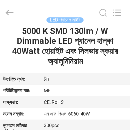
2026
Ming
Feng
Lighting
Co.,Ltd..
LED প্যানেল লাইট
All
Rights
Reserved.
5000 K SMD 130lm / W
বাড়ি
Dimmable LED প্যানেল হাল্কা
পণ্য
40Watt হোয়াইট এবং সিলভার স্কয়ার
অ্যালুমিনিয়াম
ভিডিও
উৎপত্তি স্থল:
চীন
আমাদের
পরিচিতিমুলক নাম:
MF
সম্পর্কে
সাক্ষ্যদান:
CE, RoHS
মডেল নম্বার:
এম এফ-পিএল-6060-40W
কারখানা
ভ্রমণ
ন্যূনতম চাহিদার
300pcs