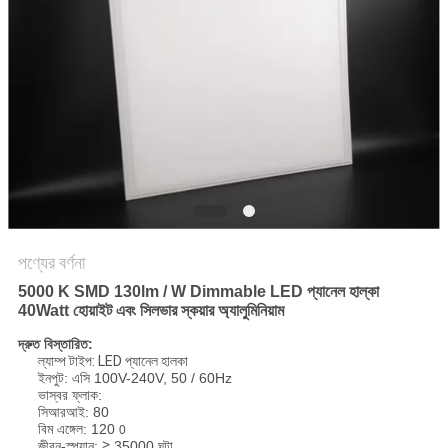
PRIVACY
POLICY
পণ্যের বর্ণনা
5000 K SMD 130lm / W Dimmable LED প্যানেল হাল্কা
40Watt হোয়াইট এবং সিলভার স্কয়ার অ্যালুমিনিয়াম
দ্রুত বিস্তারিত:
ল্যাম্প টাইপ: LED প্যানেল হালকা
ইনপুট: এসি 100V-240V, 50 / 60Hz
ভাস্বর ফ্লাক:
সিআরআই: 80
বিম এঙ্গেল: 120
0
জীবন-স্প্যান: ≧ 35000 ঘন্টা