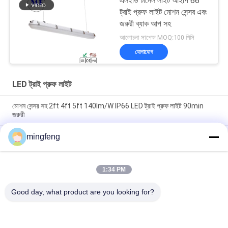
এলইডি টানেল লাইট আইপি 66
ট্রাই প্রুফ লাইট মোশন সেন্সর এবং
জরুরী ব্যাক আপ সহ
আলোচনা সাপেক্ষ MOQ:100 পিসি
যোগাযোগ
LED ট্রাই প্রুফ লাইট
মোশন সেন্সর সহ 2ft 4ft 5ft 140lm/W IP66 LED ট্রাই প্রুফ লাইট 90min
জরুরী
LED ট্রাই-প্রুলাইট - শিল্প-গ্রেড, ডাস্টপ্রুফ এবং জারা-প্রতিরোধী, কঠোর পরিবেশের জন্য
mingfeng
উপযুক্ত
বিভিন্ন দৈর্ঘ্য এবং ওয়াটেজে উপলব্ধ মোশন সেন্সর সহ IP65 LED ট্রাই-প্রুফ লাইট
1:34 PM
Good day, what product are you looking for?
সব