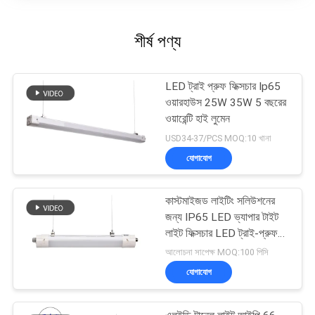
শীর্ষ পণ্য
LED ট্রাই প্রুফ ফিক্সচার Ip65
ওয়ারহাউস 25W 35W 5 বছরের
ওয়ারেন্টি হাই লুমেন
USD34-37/PCS MOQ:10 খানা
যোগাযোগ
কাস্টমাইজড লাইটিং সলিউশনের
জন্য IP65 LED ভ্যাপার টাইট
লাইট ফিক্সচার LED ট্রাই-প্রুফ
লাইট
আলোচনা সাপেক্ষ MOQ:100 পিসি
যোগাযোগ