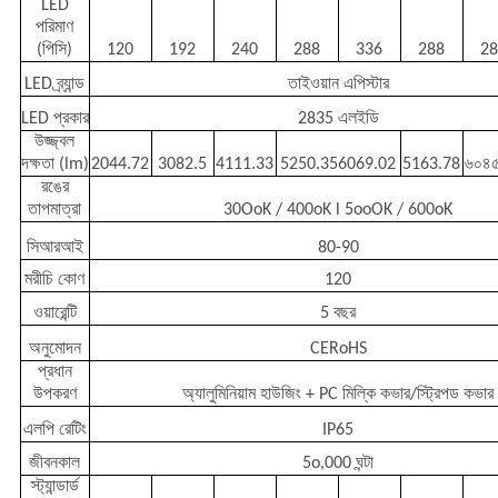
LED
পরিমাণ
(পিসি)
120
192
240
288
336
288
2
LED ব্র্যান্ড
তাইওয়ান এপিস্টার
LED প্রকার
2835 এলইডি
উজ্জ্বল
দক্ষতা (lm)
2044.72
3082.5
4111.33
5250.356069.02
5163.78
৬০৪
রঙের
তাপমাত্রা
30OoK / 400oK l 5ooOK / 600oK
সিআরআই
80-90
মরীচি কোণ
120
ওয়ারেন্টি
5 বছর
অনুমোদন
CERoHS
প্রধান
উপকরণ
অ্যালুমিনিয়াম হাউজিং + PC মিল্কি কভার/স্ট্রিপড কভার
এলপি রেটিং
IP65
জীবনকাল
5o,000 ঘন্টা
স্ট্যান্ডার্ড