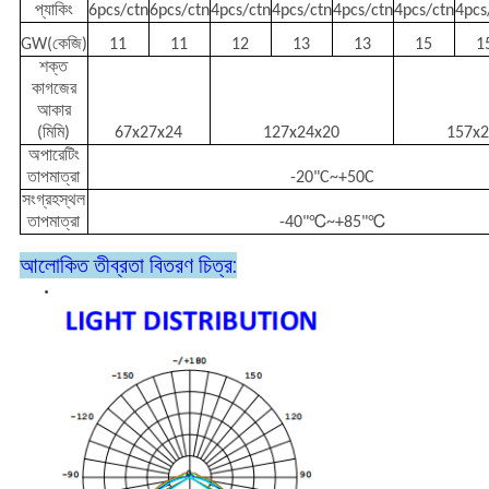
প্যাকিং
6pcs/ctn
6pcs/ctn
4pcs/ctn
4pcs/ctn
4pcs/ctn
4pcs/ctn
4pcs
GW(কেজি)
11
11
12
13
13
15
1
শক্ত
কাগজের
আকার
(মিমি)
67x27x24
127x24x20
157x
অপারেটিং
তাপমাত্রা
-20"C~+50C
সংগ্রহস্থল
তাপমাত্রা
-40"℃~+85"℃
আলোকিত তীব্রতা বিতরণ চিত্র: