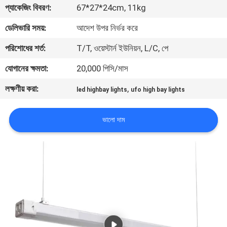
প্যাকেজিং বিবরণ:
67*27*24cm, 11kg
মান
ডেলিভারি সময়:
আদেশ উপর নির্ভর করে
নিয়ন্ত্রণ
পরিশোধের শর্ত:
T/T, ওয়েস্টার্ন ইউনিয়ন, L/C, পে
যোগানের ক্ষমতা:
20,000 পিসি/মাস
যোগাযোগ
লক্ষণীয় করা:
,
led highbay lights
ufo high bay lights
করুন
ভালো দাম
উদ্ধৃতির
জন্য
আবেদন
সাইট
ম্যাপ