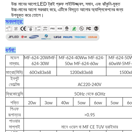
উচ্চ মানের আলো:
LED ট্রাই প্রুফ লাইট
উজ্জ্বল, সমান, এবং ঝাঁকুনি-মুক্ত
উচ্চ-মানের আলো সরবরাহ করে, এটিকে বিস্তৃত আলোর অ্যাপ্লিকেশনের জন্য
উপযুক্ত করে তোলে।
সনদপত্র:
বর্ণনা:
মডেল
MF-624-20WMF-
MF-624-40Ww MF-624-
MF-624-50
নাম্বার.
624-30W
50w MF-624-60w
60wW-5MF-
মাত্রা(মিমি)
60Ox83x68
1200x83x68
1500x
ইনপুট
ভোল্টেজ
AC220-240V
ফ্রিকোয়েন্সি
5OHz থেকে 6OHz
শক্তি
20w
3ow
40w
5ow
6ow
5ow
6
পিএফ
রূপান্তর
>0.95
পাওয়ার
সাপ্লাই
মানে ওয়েল বা MF CE TUV ড্রাইভার