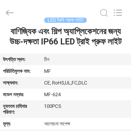
2026
Ming
Feng
Lighting
Co.,Ltd..
LED ট্রাই প্রুফ লাইট
All
Rights
Reserved.
বাণিজ্যিক এবং শিল্প অ্যাপ্লিকেশনের জন্য
বাড়ি
উচ্চ-দক্ষতা IP66 LED ট্রাই প্রুফ লাইট
পণ্য
উৎপত্তি স্থল:
চীন
ভিডিও
পরিচিতিমুলক নাম:
MF
সাক্ষ্যদান:
CE, RoHS,UL,FC,DLC
আমাদের
মডেল নম্বার:
MF-624
সম্পর্কে
ন্যূনতম চাহিদার
100PCS
পরিমাণ:
কারখানা
মূল্য:
আলোচনা সাপেক্ষ
ভ্রমণ