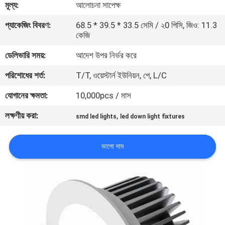
মূল্য:
আলোচনা সাপেক্ষ
মান
প্যাকেজিং বিবরণ:
68.5 * 39.5 * 33.5 সেমি / ২0 পিসি, জিও: 11.3
কেজি
নিয়ন্ত্রণ
ডেলিভারি সময়:
আদেশ উপর নির্ভর করে
যোগাযোগ
পরিশোধের শর্ত:
T/T, ওয়েস্টার্ন ইউনিয়ন, পে, L/C
করুন
যোগানের ক্ষমতা:
10,000pcs / মাস
লক্ষণীয় করা:
,
smd led lights
led down light fixtures
উদ্ধৃতির
জন্য
ভালো দাম
আবেদন
সাইট
ম্যাপ