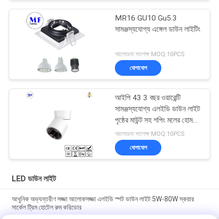
MR16 GU10 Gu5.3
সামঞ্জস্যযোগ্য এঙ্গেল ডাউন লাইটিং
আলোচনা সাপেক্ষ MOQ:10PCS
যোগাযোগ
আইপি 43 3 বছর ওয়ারেন্টি
সামঞ্জস্যযোগ্য এলইডি ডাউন লাইট
পৃষ্ঠের মাউন্ট সহ শপিং মলের হোম
ব্যবহারের জন্য
আলোচনা সাপেক্ষ MOQ:10PCS
যোগাযোগ
LED ডাউন লাইট
আধুনিক অভ্যন্তরীণ সজ্জা আলোকসজ্জা এলইডি স্পট ডাউন লাইট 5W-80W স্কয়ার
সার্কেল ট্রিম হোটেল রুম করিডোর