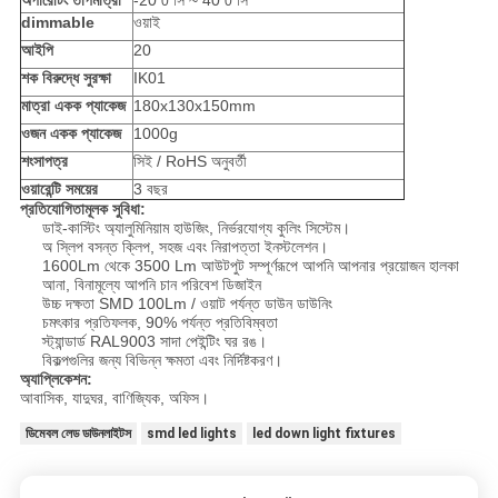
অপারেটিং তাপমাত্রা
-20
সি ~ 40
সি
0
0
dimmable
ওয়াই
আইপি
20
শক বিরুদ্ধে সুরক্ষা
IK01
মাত্রা একক প্যাকেজ
180x130x150mm
ওজন একক প্যাকেজ
1000g
শংসাপত্র
সিই / RoHS অনুবর্তী
ওয়ারেন্টি সময়ের
3 বছর
প্রতিযোগিতামূলক সুবিধা:
ডাই-কাস্টিং অ্যালুমিনিয়াম হাউজিং, নির্ভরযোগ্য কুলিং সিস্টেম।
অ স্লিপ বসন্ত ক্লিপ, সহজ এবং নিরাপত্তা ইনস্টলেশন।
1600Lm থেকে 3500 Lm আউটপুট সম্পূর্ণরূপে আপনি আপনার প্রয়োজন হালকা
আনা, বিনামূল্যে আপনি চান পরিবেশ ডিজাইন
উচ্চ দক্ষতা SMD 100Lm / ওয়াট পর্যন্ত ডাউন ডাউনিং
চমৎকার প্রতিফলক, 90% পর্যন্ত প্রতিবিম্বতা
স্ট্যান্ডার্ড RAL9003 সাদা পেইন্টিং ঘর রঙ।
বিকল্পগুলির জন্য বিভিন্ন ক্ষমতা এবং নির্দিষ্টকরণ।
অ্যাপ্লিকেশন:
আবাসিক, যাদুঘর, বাণিজ্যিক, অফিস।
ডিমেবল লেড ডাউনলাইটস
smd led lights
led down light fixtures