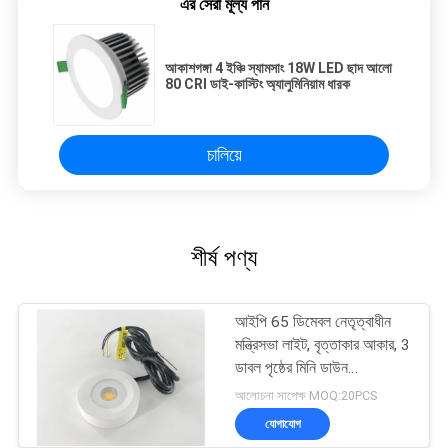
এর সেরা মূল্য পান
আকাশগঙ্গা 4 ইঞ্চি স্যামসাং 18W LED ছাদ আলো
80 CRI ডাই-কাস্টিং অ্যালুমিনিয়াম ধারক
চালিয়ে
শীর্ষ পণ্য
আইপি 65 ডিমেবল নেতৃত্বাধীন
মন্ত্রিসভা লাইট, বৃত্তাকার আকার, 3
ডাবল পৃষ্ঠের মিনি ডাউন
ডাউনলাইটগুলি মাউন্ট করা হয়েছে
আলোচনা সাপেক্ষ MOQ:20PCS
যোগাযোগ