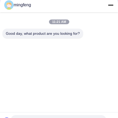
mingfeng
295LM 100° IP65 5W ডিমেবল LED ডাউন লাইট ক্যাবিনেট স্পটলাইট
COB 7W 10W 20W Led Recessed Down Light Office High Cri
Energy Efficient for Living Room
11:21 AM
Good day, what product are you looking for?
সব
LED ট্রাই প্রুফ লাইট
এলইডি ফ্লাড লাইট
LED স্টেডিয়াম লাইট
LED উচ্চ বে আলোর
LED বিস্ফোরণ প্রমাণ আলো
LED টানেল হাল্কা
LED রাস্তার আলো
এলইডি সার্চ লাইট
提交