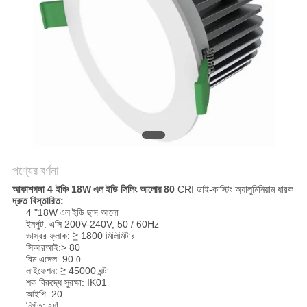
PRIVACY
POLICY
পণ্যের বর্ণনা
আকাশগঙ্গা 4 ইঞ্চি 18W
এল
ইডি সিলিং আলোর
80
CRI ডাই-কাস্টিং অ্যালুমিনিয়াম ধারক
দ্রুত বিস্তারিত:
4 "18W
এল
ইডি ছাদ আলো
ইনপুট: এসি 200V-240V, 50 / 60Hz
ভাস্বর ফ্লাক: ≧ 1800 মিলিমিটার
সিআরআই:> 80
বিম এঙ্গেল: 90
0
লাইফেশন: ≧ 45000 ঘন্টা
শক বিরুদ্ধে সুরক্ষা: IK01
আইপি: 20
নিখুঁত: হ্যাঁ