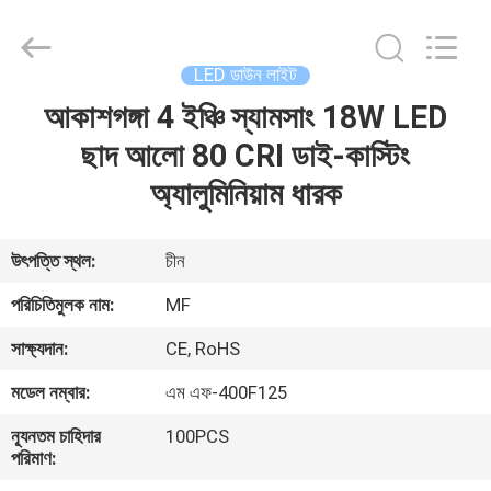
2026
Ming
Feng
Lighting
Co.,Ltd..
LED ডাউন লাইট
All
Rights
Reserved.
আকাশগঙ্গা 4 ইঞ্চি স্যামসাং 18W LED
বাড়ি
ছাদ আলো 80 CRI ডাই-কাস্টিং
পণ্য
অ্যালুমিনিয়াম ধারক
ভিডিও
উৎপত্তি স্থল:
চীন
পরিচিতিমুলক নাম:
MF
আমাদের
সাক্ষ্যদান:
CE, RoHS
সম্পর্কে
মডেল নম্বার:
এম এফ-400F125
কারখানা
ন্যূনতম চাহিদার
100PCS
পরিমাণ:
ভ্রমণ