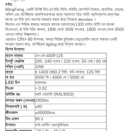
বর্ণনা:
MingFeng, একটি বিশিষ্ট চীন
এল
ইডি সিলিং লাইটিং
কোম্পানি হিসাবে,
আবাসিক, যাদুঘর,
অফিস এবং বাণিজ্যিক অ্যাপ্লিকেশনের মধ্যে প্রথাগত নিচে লাইট প্রতিস্থাপন জন্য
উচ্চ
মানের
এল
ইডি ছাদ আলোর
সরবরাহ করার জন্য নিজেকে devotes
।
মিংফেন এফ সিরিজ বাজারে সবচেয়ে ব্যাপক স্থাপত্যের LED ডাউন লাইট হল হালকা
সিএফএল, 4 ইঞ্চি ইঞ্চি আকার, 18W থেকে 35W পাওয়ার, 1800 এলএম থেকে 3500
এলএম পর্যন্ত উজ্জ্বলতা।
এছাড়াও CRI> 80 উপলব্ধ, সমগ্র সিরিজ বুদ্ধিমান নেতৃত্বাধীন আলো সমাধান একটি
সংগ্রহ প্রদান করে, বাণিজ্যিক ligting জন্য বিপ্লব আনয়ন।
বিশেষ উল্লেখ:
মডেল নাম্বার
এম এফ-400F125
ইনপুট ভোল্টেজ
200 -240 ভ্যাক / 220 ভ্যাক, 50 হেজ / 60 হজ
শক্তি (ওয়াট)
18W
মাত্রা
¢ 140X H80.2 মিমি, কাট-আকার: 125 মিমি
না হবে
3000 কি / 4000 কে / 5000 কে
LED চিপ
স্যামসাঙ
পিএফ
> 0.92
হাউজিং রঙ
ম্যাট হোয়াইট (RAL9003)
ভাস্বর ফ্লক্স (এলএম)
1800lm
সিআরআই (
রা)
≥80
জীবনকাল
≥45000hrs
বিম এঙ্গেল
90
0
উপাদান
ডাই-কাস্টিং অ্যালুমিনিয়াম