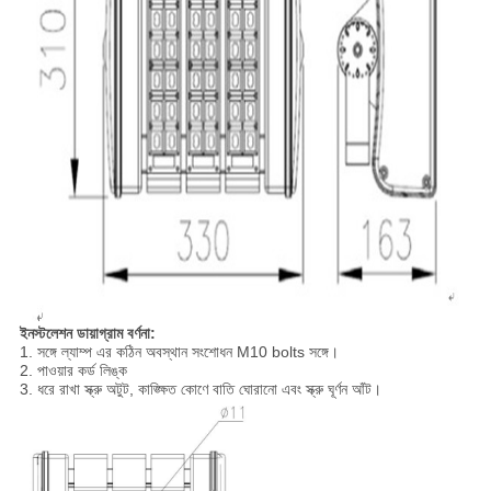
ইনস্টলেশন ডায়াগ্রাম বর্ণনা:
1. সঙ্গে ল্যাম্প এর কঠিন অবস্থান সংশোধন M10 bolts সঙ্গে।
2. পাওয়ার কর্ড লিঙ্ক
3. ধরে রাখা স্ক্রু অটুট, কাঙ্ক্ষিত কোণে বাতি ঘোরানো এবং স্ক্রু ঘূর্ণন আঁট।