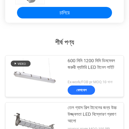
চালিয়ে
শীর্ষ পণ্য
600 মিমি 1200 মিমি ডিমমেবল
জরুরী ব্যাটারি LED টানেল লাইট
Ex-work/FOB pr MOQ:10 খানা
যোগাযোগ
তেল গ্যাস শিল্প টানেলের জন্য উচ্চ
উজ্জ্বলতা LED বিস্ফোরণ প্রমাণ
আলো
আলোচনা সাপেক্ষ MOQ:100 পিসি