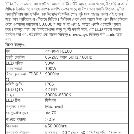
সিরিজ টানেল আলো, গ্যাস স্টেশন আলো, পার্কিং লাইট আলো, বন্যা আলো, ইত্যাদি যা জন্য
ঐচ্ছিক ইনস্টলেশনের সঙ্গে ব্যাপক অ্যাপ্লিকেশন আছে যা উপর ভাল খ্যাতি জিতেছে দুনিয়া।
অ্যালুমিনিয়াম খাদ হাউজিং এবং ইলেক্ট্রোস্ট্যাটিক স্প্রে পৃষ্ঠ সঙ্গে মডুলার নকশা এই হালকা
জারা ভাল প্রতিরোধের পৌঁছেছে নিশ্চিত।
ফিলিপস থেকে সেরা আলো উৎস এবং মিডওয়াইয়েল
থেকে গুণমানের ড্রাইভার 50,000 ঘণ্টার উপরে এবং 5 বছরের একটি ওয়ারেন্টি প্রদান
করে।
বসন্ত বাতা এবং ইনস্টলেশনের জন্য স্থায়ী বন্ধনী সঙ্গে, এই LED আলো সহজে
ইনস্টল করা এবং পরিচালিত এবং টানেল বিভিন্ন driveways বিভিন্ন দাবি suits হতে
পারে।
বিশেষ উল্লেখ:
পদ
এম এফ-YTL100
ইনপুট ভোল্টেজ
85-265 ভ্যাক 50Hz / 60Hz
LED শক্তি
90W
হারের ক্ষমতা
100W
বিতরণকৃত ফ্লক্স (Tj80 °
9000lm
c)
আইপি রেটিং
IP66
LED QTY
42 পিসি
না হবে
3000K-6500K
LED চিপ
ফিলিপস
অগ্রদত চালক
Meanwell
রঙ রেন্ডারিং সূচক
রা> 70
পাওয়ার ফ্যাক্টর
> 0.9
জীবনকাল
≥50,000hrs
অপারেশন পরিবেশ
তাপমাত্রা: -40 ° সেঃ ~ 50 ° সি / আর্দ্রতা: 10% ~