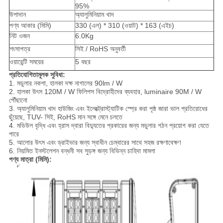
95%
উপাদান
অ্যালুমিনিয়াম খাদ
পণ্য আকার (মিমি)
330 (এল) * 310 (ওয়াট) * 163 (এইচ)
নিট ওজন
6.0Kg
শংসাপত্র
সিই / RoHS অনুবর্তী
ওয়ারেন্টি সময়ের
5 বছর
প্রতিযোগিতামূলক সুবিধা:
1. মডুলার নকশা, হালকা দক্ষ নাগালের 90lm / W
2. হালকা উৎস 120M / W ফিলিপস বিদ্রোহীদের ব্যবহার, luminaire 90M / W
পৌঁছানো
3. অ্যালুমিনিয়াম খাদ হাউজিং এবং ইলেক্ট্রোস্ট্যাটিক স্প্রে করা পৃষ্ঠ জারা ভাল প্রতিরোধের
ছুঁয়েছে, TUV- সিই, RoHS মান সঙ্গে মেনে চলতে
4. মডিউল বৃদ্ধি এবং হ্রাস দ্বারা বিদ্যুতের প্রকারের জন্য মডুলার গঠন প্রয়োগ করা যেতে
পারে
5. আলোর উৎস এবং ড্রাইভার জন্য স্বাধীন চেম্বারের সাথে সহজ রক্ষণাবেক্ষণ
6. নিয়মিত ইনস্টলেশন বন্ধনী সব সুড়ঙ্গ জন্য বিভিন্ন চাহিদা মামলা
পণ্য মাত্রা (মিমি):