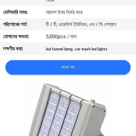
কেজি
ডেলিভারি সময়:
আদেশ উপর নির্ভর করে
মান
পরিশোধের শর্ত:
টি / টি, ওয়েস্টার্ন ইউনিয়ন, এল / সি পেপ্যাল
নিয়ন্ত্রণ
যোগানের ক্ষমতা:
5,000pcs / মাস
যোগাযোগ
লক্ষণীয় করা:
,
led tunnel lamp
car wash led lights
করুন
ভালো দাম
উদ্ধৃতির
জন্য
আবেদন
সাইট
ম্যাপ