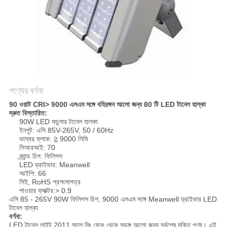
PRIVACY
POLICY
পণ্যের বর্ণনা
90 ওয়াট CRI> 9000 এলএম সঙ্গে বহিরঙ্গন আলো জন্য 80 টি LED টানেল হাল্কা
দ্রুত বিস্তারিত:
90W LED মডুলার টানেল হালকা
ইনপুট: এসি 85V-265V, 50 / 60Hz
ভাস্বর ফ্লাক: ≧ 9000 লিমি
সিআরআই: 70
ব্র্যান্ড চিপ: ফিলিপস
LED ড্রাইভার: Meanwell
আইপি: 66
সিই, RoHS প্রশংসাপত্র
পাওয়ার ফ্যাক্টর:> 0.9
এসি 85 - 265V 90W ফিলিপস চিপ, 9000 এলএম সঙ্গে Meanwell ড্রাইভার LED
টানেল হাল্কা
বর্ণনা:
LED টানেল লাইট 2011 সালে মিং ফেন্ং থেকে সুড়ঙ্গ আলো জন্য সর্বশেষ মুক্তি পণ্য। এই