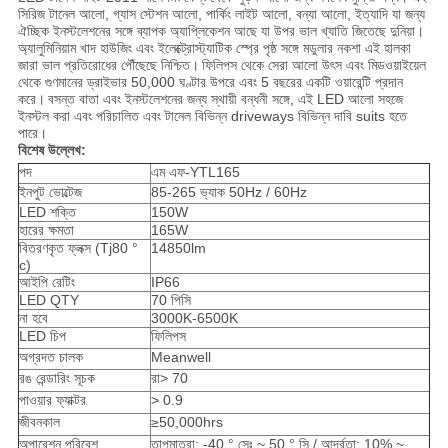
সিরিজ টানেল আলো, গ্যাস স্টেশন আলো, পার্কিং লাইট আলো, বন্যা আলো, ইত্যাদি যা জন্য
ঐচ্ছিক ইনস্টলেশনের সঙ্গে ব্যাপক অ্যাপ্লিকেশন আছে যা উপর ভাল খ্যাতি জিতেছে দুনিয়া।
অ্যালুমিনিয়াম খাদ হাউজিং এবং ইলেক্ট্রোস্ট্যাটিক স্প্রে পৃষ্ঠ সঙ্গে মডুলার নকশা এই হালকা
জারা ভাল প্রতিরোধের পৌঁছেছে নিশ্চিত।
ফিলিপস থেকে সেরা আলো উৎস এবং মিডওয়াইয়েল
থেকে গুণমানের ড্রাইভার 50,000 ঘণ্টার উপরে এবং 5 বছরের একটি ওয়ারেন্টি প্রদান
করে।
বসন্ত বাতা এবং ইনস্টলেশনের জন্য স্থায়ী বন্ধনী সঙ্গে, এই LED আলো সহজে
ইনস্টল করা এবং পরিচালিত এবং টানেল বিভিন্ন driveways বিভিন্ন দাবি suits হতে
পারে।
বিশেষ উল্লেখ:
পদ
এম এফ-YTL165
ইনপুট ভোল্টেজ
85-265 ভ্যাক 50Hz / 60Hz
LED শক্তি
150W
হারের ক্ষমতা
165W
বিতরণকৃত ফ্লক্স (Tj80 °
14850lm
c)
আইপি রেটিং
IP66
LED QTY
70 পিসি
না হবে
3000K-6500K
LED চিপ
ফিলিপস
অগ্রদত চালক
Meanwell
রঙ রেন্ডারিং সূচক
রা> 70
পাওয়ার ফ্যাক্টর
> 0.9
জীবনকাল
≥50,000hrs
অপারেশন পরিবেশ
তাপমাত্রা: -40 ° সেঃ ~ 50 ° সি / আর্দ্রতা: 10% ~