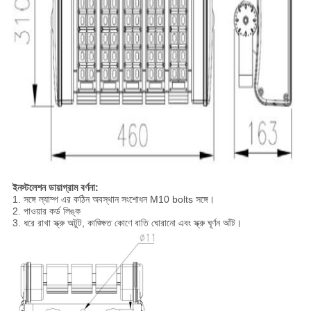
ইনস্টলেশন ডায়াগ্রাম বর্ণনা:
1. সঙ্গে ল্যাম্প এর কঠিন অবস্থান সংশোধন M10 bolts সঙ্গে।
2. পাওয়ার কর্ড লিঙ্ক
3. ধরে রাখা স্ক্রু অটুট, কাঙ্ক্ষিত কোণে বাতি ঘোরানো এবং স্ক্রু ঘূর্ণন আঁট।