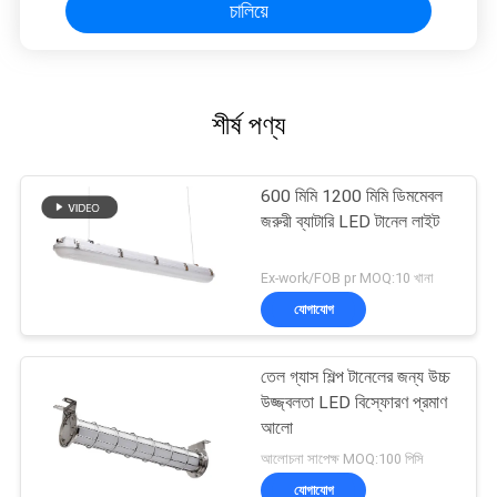
চালিয়ে
শীর্ষ পণ্য
600 মিমি 1200 মিমি ডিমমেবল
জরুরী ব্যাটারি LED টানেল লাইট
Ex-work/FOB pr MOQ:10 খানা
যোগাযোগ
তেল গ্যাস শিল্প টানেলের জন্য উচ্চ
উজ্জ্বলতা LED বিস্ফোরণ প্রমাণ
আলো
আলোচনা সাপেক্ষ MOQ:100 পিসি
যোগাযোগ