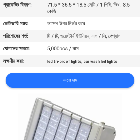
প্যাকেজিং বিবরণ:
71.5 * 36.5 * 18.5 সেমি / 1 পিসি, জিও: 8.5
কেজি
মান
ডেলিভারি সময়:
আদেশ উপর নির্ভর করে
নিয়ন্ত্রণ
পরিশোধের শর্ত:
টি / টি, ওয়েস্টার্ন ইউনিয়ন, এল / সি, পেপ্যাল
যোগাযোগ
যোগানের ক্ষমতা:
5,000pcs / মাস
করুন
লক্ষণীয় করা:
,
led tri-proof lights
car wash led lights
উদ্ধৃতির
ভালো দাম
জন্য
আবেদন
সাইট
ম্যাপ