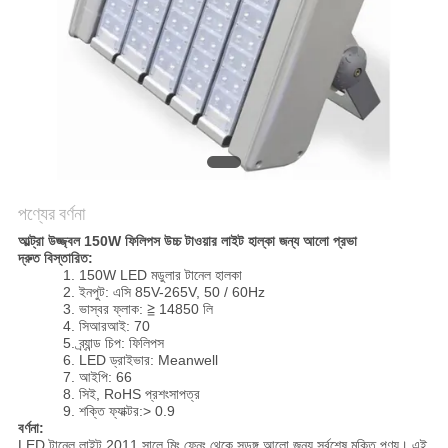
PRIVACY
POLICY
পণ্যের বর্ণনা
আল্ট্রা উজ্জ্বল 150W ফিলিপস উচ্চ টাওয়ার লাইট হাল্কা জন্য আলো প্রভা
দ্রুত বিস্তারিত:
1. 150W LED মডুলার টানেল হালকা
2. ইনপুট: এসি 85V-265V, 50 / 60Hz
3. ভাস্বর ফ্লাক: ≧ 14850 লি
4. সিআরআই: 70
5. ব্র্যান্ড চিপ: ফিলিপস
6. LED ড্রাইভার: Meanwell
7. আইপি: 66
8. সিই, RoHS প্রশংসাপত্র
9. শক্তি ফ্যাক্টর:> 0.9
বর্ণনা:
LED টানেল লাইট 2011 সালে মিং ফেন্ং থেকে সুড়ঙ্গ আলো জন্য সর্বশেষ মুক্তি পণ্য। এই