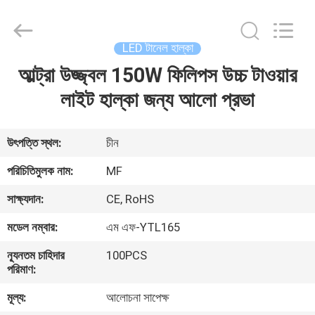
2026
Ming
Feng
Lighting
Co.,Ltd..
LED টানেল হাল্কা
All
Rights
Reserved.
আল্ট্রা উজ্জ্বল 150W ফিলিপস উচ্চ টাওয়ার
বাড়ি
লাইট হাল্কা জন্য আলো প্রভা
পণ্য
উৎপত্তি স্থল:
চীন
ভিডিও
পরিচিতিমুলক নাম:
MF
সাক্ষ্যদান:
CE, RoHS
আমাদের
মডেল নম্বার:
এম এফ-YTL165
সম্পর্কে
ন্যূনতম চাহিদার
100PCS
পরিমাণ:
কারখানা
মূল্য:
আলোচনা সাপেক্ষ
ভ্রমণ