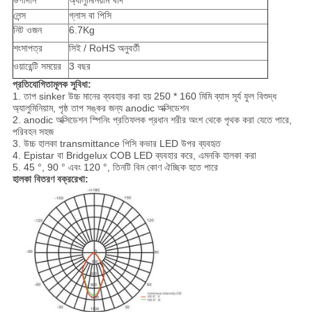
উপাদান
অ্যালুমিনিয়াম খাদ
লেন্স
গ্লাস বা পিসি
নিট ওজন
6.7Kg
শংসাপত্র
সিই / RoHS অনুবর্তী
ওয়ারেন্টি সময়ের
3 বছর
প্রতিযোগিতামূলক সুবিধা:
1. তাপ sinker উচ্চ মানের ব্যবহার করা হয় 250 * 160 মিমি ব্যাস সূর্য ফুল বিশুদ্ধ
অ্যালুমিনিয়াম, পৃষ্ঠ তাপ সঙ্কর জন্য anodic অক্সিডেশন
2. anodic অক্সিডেশন স্পিনিং প্রতিফলক প্রধান শরীর অংশ থেকে পৃথক করা যেতে পারে,
পরিবহন সহজ
3. উচ্চ হালকা transmittance পিসি কভার LED উপর ব্যবহৃত
4. Epistar বা Bridgelux COB LED ব্যবহার করে, এমনকি হালকা করা
5. 45 °, 90 ° এবং 120 °, তিনটি বিম কোণ ঐচ্ছিক হতে পারে
হালকা বিতরণ বক্ররেখা: