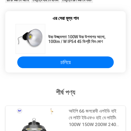
ufo উচ্চ বে আলো
নেতৃত্বে হাই বে হালকা
নেতৃত্বে শিল্প উচ্চ বে লাইট
এর সেরা মূল্য পান
উচ্চ উজ্জ্বলতা 100W উচ্চ উপসাগর আলো,
100lm / W IP54 45 ডিগ্রী বিম কোণ
চালিয়ে
শীর্ষ পণ্য
আইপি 66 জলরোধী এলইডি হাই
বে লাইট ইউএফও হাই বে লাইটিং
100W 150W 200W 240W