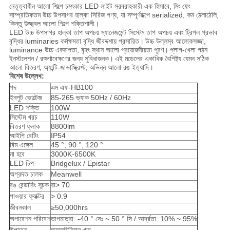
নেতৃত্বাধীন আলো শিল্পে চমৎকার LED লাইট সরবরাহকারী এক হিসাবে, মিং ফেং
সাম্প্রতিকতম উচ্চ উপসাগর হাল্কা সিরিজ পণ্য, যা সম্পূর্ণরূপে serialized, কম ঠেলাঠেলি,
কিন্তু উজ্জ্বল আলো শিল্পে শক্তিশালী।
LED উচ্চ উপসাগর হাল্কা তাপ অপচয় ম্যানেজমেন্ট সিস্টেম তাপ অপচয় এবং ট্রিপল প্রভাব
বৃদ্ধির luminaries কর্মক্ষমতা বৃদ্ধি জীবদ্দশায় প্রসারিত।
উচ্চ উল্লম্ব আলোকসজ্জা,
luminance উচ্চ একরূপতা, বৃহৎ স্থান আলো প্রয়োজনীয়তা পূরণ।
প্লাগ-খেলা গঠন
ইনস্টলেশন / রক্ষণাবেক্ষণের জন্য সুবিধাজনক।
এই মডেলের একাধিক বৈশিষ্ট্য যেমন সঠিক
আলো বিতরণ, অ্যান্টি-জাভাস্ক্রিপ্ট, অভিন্ন আলো রঙ ইত্যাদি।
বিশেষ উল্লেখ:
পদ
এম এফ-HB100
ইনপুট ভোল্টেজ
85-265 ভ্যাক 50Hz / 60Hz
LED শক্তি
100W
সিস্টেম খরচ
110W
বিতরণ ফ্লাক
8800lm
আইপি রেটিং
IP54
বিম এঙ্গেল
45 °, 90 °, 120 °
না হবে
3000K-6500K
LED চিপ
Bridgelux / Epistar
অগ্রদত চালক
Meanwell
রঙ রেন্ডারিং সূচক
রা> 70
পাওয়ার ফ্যাক্টর
> 0.9
জীবনকাল
≥50,000hrs
অপারেশন পরিবেশ
তাপমাত্রা: -40 ° সেঃ ~ 50 ° সি / আর্দ্রতা: 10% ~ 95%