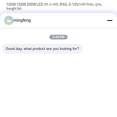
100W 150W 200W LED হাই বে লাইট, IP65, 0-10V/ডালি ডিমার, সেন্সর,
ইমার্জেন্সি কিট
খাদ্য প্রক্রিয়াকরণ শিল্পের জন্য NSF IP66 UFO LED হাই বে লাইট সিলিং 60W
mingfeng
100W 150W 200W
150 ওয়াটসের জুয়েবল ওয়াটার প্রুফ এলইডি হাই বে লাইট
2:40 PM
Good day, what product are you looking for?
সব
LED ট্রাই প্রুফ লাইট
এলইডি ফ্লাড লাইট
LED স্টেডিয়াম লাইট
LED উচ্চ বে আলোর
LED বিস্ফোরণ প্রমাণ আলো
LED টানেল হাল্কা
LED রাস্তার আলো
এলইডি সার্চ লাইট