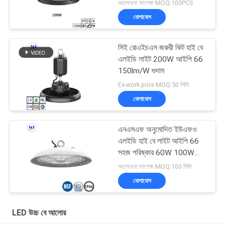
300W
আলোচনা সাপেক্ষ MOQ:100PCS
যোগাযোগ
সিই রোএইচএস জরুরী কিট হাই বে
এলইডি লাইট 200W আইপি 66
150lm/W গুদাম
Ex-work price MOQ:50 পিসি
যোগাযোগ
এনএসএফ অনুমোদিত ইউএফও
এলইডি হাই বে লাইট আইপি 66
সহজ পরিষ্কার 60W 100W
150W 200W
আলোচনা সাপেক্ষ MOQ:100 পিসি
যোগাযোগ
LED উচ্চ বে আলোর