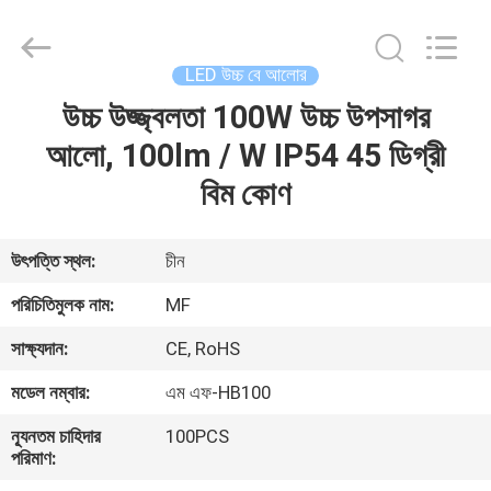
2026
Ming
Feng
Lighting
Co.,Ltd..
LED উচ্চ বে আলোর
All
Rights
Reserved.
উচ্চ উজ্জ্বলতা 100W উচ্চ উপসাগর
বাড়ি
আলো, 100lm / W IP54 45 ডিগ্রী
পণ্য
বিম কোণ
ভিডিও
উৎপত্তি স্থল:
চীন
পরিচিতিমুলক নাম:
MF
আমাদের
সাক্ষ্যদান:
CE, RoHS
সম্পর্কে
মডেল নম্বার:
এম এফ-HB100
কারখানা
ন্যূনতম চাহিদার
100PCS
পরিমাণ:
ভ্রমণ