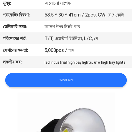
মূল্য:
আলোচনা সাপেক্ষ
মান
প্যাকেজিং বিবরণ:
58.5 * 30 * 41cm / 2pcs, GW: 7.7 কেজি
নিয়ন্ত্রণ
ডেলিভারি সময়:
আদেশ উপর নির্ভর করে
পরিশোধের শর্ত:
T/T, ওয়েস্টার্ন ইউনিয়ন, L/C, পে
যোগাযোগ
যোগানের ক্ষমতা:
5,000pcs / মাস
করুন
লক্ষণীয় করা:
,
led industrial high bay lights
ufo high bay lights
উদ্ধৃতির
ভালো দাম
জন্য
আবেদন
সাইট
ম্যাপ