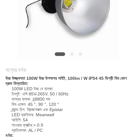
PRIVACY
POLICY
পণ্যের বর্ণনা
উচ্চ উজ্জ্বলতা 100W উচ্চ উপসাগর লাইট, 100lm / W IP54 45 ডিগ্রী বিম কোণ
দ্রুত বিস্তারিত:
100W LED উচ্চ বে হালকা
ইনপুট: এসি 85V-265V, 50 / 60Hz
ভাস্বর ফ্লাক: ≧8800 লম
বিম এঙ্গেল: 45 °, 90 °, 120 °
ব্র্যান্ড চিপ: ব্রিজগেলক্স এবং Epistar
LED ড্রাইভার: Meanwell
আইপি: 54
পাওয়ার ফ্যাক্টর:> 0.9
প্রতিফলক: AL / PC
বর্ণনা: