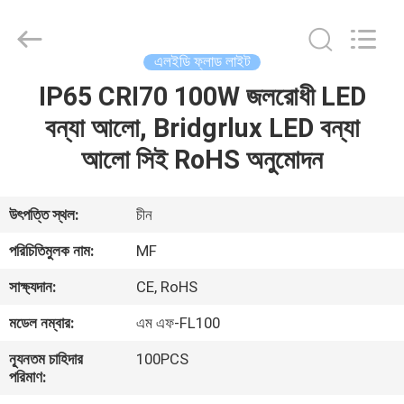
2026
Ming
Feng
Lighting
Co.,Ltd..
এলইডি ফ্লাড লাইট
All
Rights
Reserved.
IP65 CRI70 100W জলরোধী LED
বাড়ি
বন্যা আলো, Bridgrlux LED বন্যা
পণ্য
আলো সিই RoHS অনুমোদন
ভিডিও
উৎপত্তি স্থল:
চীন
পরিচিতিমুলক নাম:
MF
আমাদের
সাক্ষ্যদান:
CE, RoHS
সম্পর্কে
মডেল নম্বার:
এম এফ-FL100
কারখানা
ন্যূনতম চাহিদার
100PCS
পরিমাণ:
ভ্রমণ