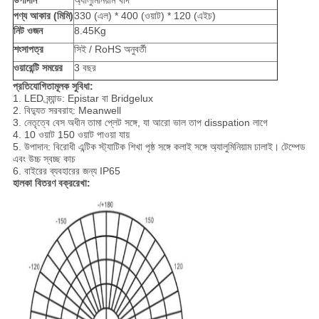
উপাদান
অ্যালুমিনিয়াম খাদ
পণ্য আকার (মিমি)
330 (এল) * 400 (ওয়াট) * 120 (এইচ)
নিট ওজন
8.45Kg
শংসাপত্র
সিই / RoHS অনুবর্তী
ওয়ারেন্টি সময়ের
3 বছর
প্রতিযোগিতামূলক সুবিধা:
1. LED ব্র্যান্ড: Epistar বা Bridgelux
2. বিদ্যুত সরবরাহ: Meanwell
3. নেতৃত্বে বেস অধীন তামা প্লেট সঙ্গে, যা আরো ভাল তাপ disspation লাগে
4. 10 ওয়াট 150 ওয়াট পাওয়া যায়
5. উপাদান: বিরোধী এন্টিক স্ট্যাটিক শিখা পৃষ্ঠ সঙ্গে কলাই সঙ্গে অ্যালুমিনিয়াম ঢালাই।
টেম্পেড
এবং উচ্চ স্বচ্ছ কাচ
6. বাইরের ব্যবহারের জন্য IP65
হালকা বিতরণ বক্ররেখা: