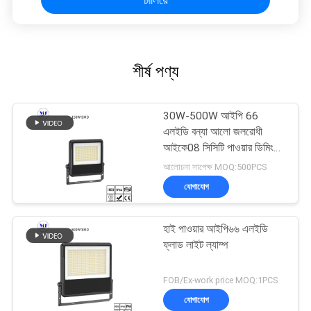
শীর্ষ পণ্য
30W-500W আইপি 66
এলইডি বন্যা আলো জলরোধী
আইকে08 সিসিটি পাওয়ার ডিমিং
আউটডোর ইনডোর জন্য
আলোচনা সাপেক্ষ MOQ:500PCS
যোগাযোগ
হাই পাওয়ার আইপি৬৬ এলইডি
ফ্লাড লাইট ল্যাম্প
FOB/Ex-work price MOQ:1PCS
যোগাযোগ