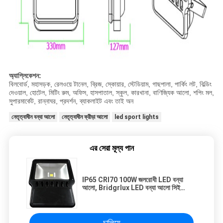
অ্যাপ্লিকেশন:
বিলবোর্ড, মহাসড়ক, রেলওয়ে টানেল, ব্রিজ, স্কোয়ার, স্টেডিয়াম, গাছপালা, পার্কিং লট, বিল্ডিং
দেওয়াল, হোটেল, মিটিং রুম, অফিস, হাসপাতাল, স্কুল, কারখানা, বাণিজ্যিক আলো, শপিং মল,
সুপারমার্কেট, রান্নাঘর, প্রদর্শন, ব্যাকলাইট এবং তাই অন
নেতৃত্বাধীন বন্যা আলো
নেতৃত্বাধীন ক্রীড়া আলো
led sport lights
এর সেরা মূল্য পান
IP65 CRI70 100W জলরোধী LED বন্যা
আলো, Bridgrlux LED বন্যা আলো সিই
RoHS অনুমোদন
চালিয়ে