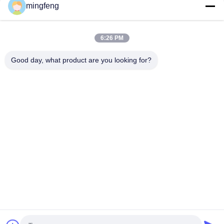
mingfeng
হাই পাওয়ার হাই মাস্ট ফ্লাড লাইট IP66 400W রাস্তা এবং হাইওয়ে
IP65 180lm/W LED ফ্লাড লাইট সহ জরুরী সেন্সর 120 ডিগ্রি আলোর কোণ
6:26 PM
Good day, what product are you looking for?
সব
LED ট্রাই প্রুফ লাইট
এলইডি ফ্লাড লাইট
LED স্টেডিয়াম লাইট
LED উচ্চ বে আলোর
LED বিস্ফোরণ প্রমাণ আলো
LED টানেল হাল্কা
LED রাস্তার আলো
এলইডি সার্চ লাইট
提交