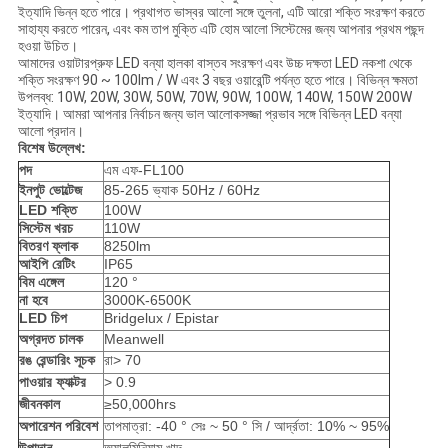
ইত্যাদি ভিন্ন হতে পারে।
প্রথাগত ভাস্বর আলো সঙ্গে তুলনা, এটি আরো শক্তি সংরক্ষণ করতে
সাহায্য করতে পারেন, এবং কম তাপ মুক্তি
এটি হোম আলো সিস্টেমের জন্য আপনার প্রথম পছন্দ
হওয়া উচিত।
আমাদের ওয়াটারপ্রুফ LED বন্যা হালকা বাস্তব সংরক্ষণ এবং উচ্চ দক্ষতা LED নকশা থেকে
শক্তি সংরক্ষণ 90 ~ 100lm / W এবং 3 বছর ওয়ারেন্টি পর্যন্ত হতে পারে।
বিভিন্ন ক্ষমতা
উপলব্ধ: 10W, 20W, 30W, 50W, 70W, 90W, 100W, 140W, 150W 200W
ইত্যাদি। আমরা আপনার নির্বাচন জন্য ভাল আলোকসজ্জা প্রভাব সঙ্গে বিভিন্ন LED বন্যা
আলো প্রদান।
বিশেষ উল্লেখ:
পদ
এম এফ-FL100
ইনপুট ভোল্টেজ
85-265 ভ্যাক 50Hz / 60Hz
LED শক্তি
100W
সিস্টেম খরচ
110W
বিতরণ ফ্লাক
8250lm
আইপি রেটিং
IP65
বিম এঙ্গেল
120 °
না হবে
3000K-6500K
LED চিপ
Bridgelux / Epistar
অগ্রদত চালক
Meanwell
রঙ রেন্ডারিং সূচক
রা> 70
পাওয়ার ফ্যাক্টর
> 0.9
জীবনকাল
≥50,000hrs
অপারেশন পরিবেশ
তাপমাত্রা: -40 ° সেঃ ~ 50 ° সি / আর্দ্রতা: 10% ~ 95%