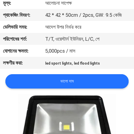
মূল্য:
আলোচনা সাপেক্ষ
মান
প্যাকেজিং বিবরণ:
42 * 42 * 50cm / 2pcs, GW: 9.5 কেজি
নিয়ন্ত্রণ
ডেলিভারি সময়:
আদেশ উপর নির্ভর করে
পরিশোধের শর্ত:
T/T, ওয়েস্টার্ন ইউনিয়ন, L/C, পে
যোগাযোগ
যোগানের ক্ষমতা:
5,000pcs / মাস
করুন
লক্ষণীয় করা:
,
led sport lights
led flood lights
উদ্ধৃতির
ভালো দাম
জন্য
আবেদন
সাইট
ম্যাপ