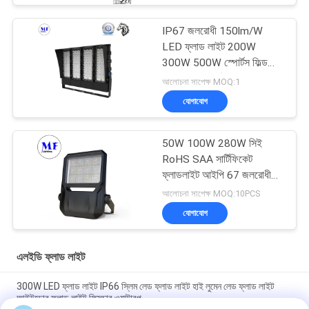
IP67 জলরোধী 150lm/W
LED ফ্লাড লাইট 200W
300W 500W স্পোর্টস ফিল্ড
এবং টেনিস কোর্টের জন্য
আলোচনা সাপেক্ষ MOQ:1
যোগাযোগ
50W 100W 280W সিই
RoHS SAA সার্টিফিকেট
ফ্লাডলাইট আইপি 67 জলরোধী
এলইডি প্রজেক্টর লাইট
আলোচনা সাপেক্ষ MOQ:10PCS
যোগাযোগ
এলইডি ফ্লাড লাইট
300W LED ফ্লাড লাইট IP66 স্লিম লেড ফ্লাড লাইট হাই লুমেন লেড ফ্লাড লাইট
আউটডোর ফ্লাড লাইট ফিক্সচার ওয়াটারপ