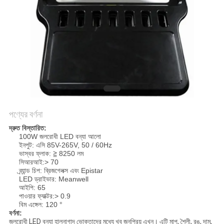
PRIVACY
POLICY
পণ্যের বর্ণনা
দ্রুত বিস্তারিত:
100W জলরোধী LED বন্যা আলো
ইনপুট: এসি 85V-265V, 50 / 60Hz
ভাস্বর ফ্লাক: ≧ 8250 লম
সিআরআই:> 70
ব্র্যান্ড চিপ: ব্রিজগেলক্স এবং Epistar
LED ড্রাইভার: Meanwell
আইপি: 65
পাওয়ার ফ্যাক্টর:> 0.9
বিম এঙ্গেল: 120 °
বর্ণনা:
জলরোধী LED বন্যা হালনাগাদ ভোক্তাদের মধ্যে খুব জনপ্রিয় এখন।
এটি মাপ, শৈলী, রঙ, দাম,