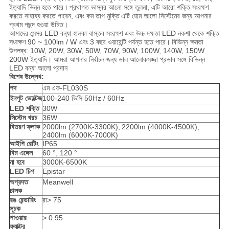
ইত্যাদি ভিন্ন হতে পারে।
প্রথাগত ভাস্বর আলো সঙ্গে তুলনা, এটি আরো শক্তি সংরক্ষণ
করতে সাহায্য করতে পারেন, এবং কম তাপ মুক্তি
এটি হোম আলো সিস্টেমের জন্য আপনার
প্রথম পছন্দ হওয়া উচিত।
আমাদের সেন্সর LED বন্যা হালকা বাস্তব সংরক্ষণ এবং উচ্চ দক্ষতা LED নকশা থেকে শক্তি
সংরক্ষণ 90 ~ 100lm / W এবং 3 বছর ওয়ারেন্টি পর্যন্ত হতে পারে।
বিভিন্ন ক্ষমতা
উপলব্ধ: 10W, 20W, 30W, 50W, 70W, 90W, 100W, 140W, 150W
200W ইত্যাদি। আমরা আপনার নির্বাচন জন্য ভাল আলোকসজ্জা প্রভাব সঙ্গে বিভিন্ন
LED বন্যা আলো প্রদান
বিশেষ উল্লেখ:
পদ
এম এফ-FL030S
ইনপুট ভোল্টেজ
100-240 ভিসি 50Hz / 60Hz
LED শক্তি
30W
সিস্টেম খরচ
36W
বিতরণ ফ্লাক
2000lm (2700K-3300K);
2200lm (4000K-4500K);
2400lm (6000K-7000K)
আইপি রেটিং
IP65
বিম এঙ্গেল
60 °, 120 °
না হবে
3000K-6500K
LED চিপ
Epistar
অগ্রদত
Meanwell
চালক
রঙ রেন্ডারিং
রা> 75
সূচক
পাওয়ার
> 0.95
ফ্যাক্টর