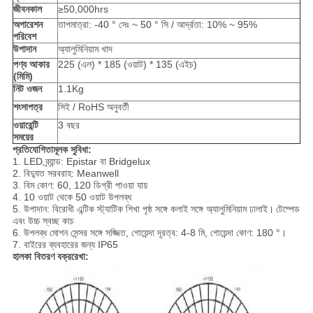
জীবনকাল
≥50,000hrs
অপারেশন
তাপমাত্রা: -40 ° সেঃ ~ 50 ° সি / আর্দ্রতা: 10% ~ 95%
পরিবেশ
উপাদান
অ্যালুমিনিয়াম খাদ
পণ্য আকার
225 (এল) * 185 (ওয়াট) * 135 (এইচ)
(মিমি)
নিট ওজন
1.1Kg
শংসাপত্র
সিই / RoHS অনুবর্তী
ওয়ারেন্টি
3 বছর
সময়ের
প্রতিযোগিতামূলক সুবিধা:
1. LED ব্র্যান্ড: Epistar বা Bridgelux
2. বিদ্যুত সরবরাহ: Meanwell
3. বিম কোণ: 60, 120 ডিগ্রী পাওয়া যায়
4. 10 ওয়াট থেকে 50 ওয়াট উপলব্ধ
5. উপাদান: বিরোধী এন্টিক স্ট্যাটিক শিখা পৃষ্ঠ সঙ্গে কলাই সঙ্গে অ্যালুমিনিয়াম ঢালাই।
টেম্পেড
এবং উচ্চ স্বচ্ছ কাচ
6. উপলব্ধ মোশন সেন্সর সঙ্গে সজ্জিত, গোয়েন্দা দূরত্ব: 4-8 মি, গোয়েন্দা কোণ: 180 °।
7. বাইরের ব্যবহারের জন্য IP65
হালকা বিতরণ বক্ররেখা: