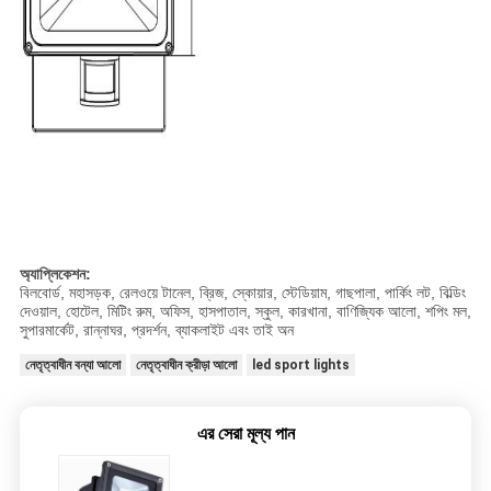
অ্যাপ্লিকেশন:
বিলবোর্ড, মহাসড়ক, রেলওয়ে টানেল, ব্রিজ, স্কোয়ার, স্টেডিয়াম, গাছপালা, পার্কিং লট, বিল্ডিং
দেওয়াল, হোটেল, মিটিং রুম, অফিস, হাসপাতাল, স্কুল, কারখানা, বাণিজ্যিক আলো, শপিং মল,
সুপারমার্কেট, রান্নাঘর, প্রদর্শন, ব্যাকলাইট এবং তাই অন
নেতৃত্বাধীন বন্যা আলো
নেতৃত্বাধীন ক্রীড়া আলো
led sport lights
এর সেরা মূল্য পান