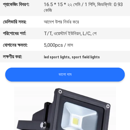
প্যাকেজিং বিবরণ:
16.5 * 15 * ২২ সেমি / 1 পিসি, জিডব্লিউ: 0.93
কেজি
মান
ডেলিভারি সময়:
আদেশ উপর নির্ভর করে
নিয়ন্ত্রণ
পরিশোধের শর্ত:
T/T, ওয়েস্টার্ন ইউনিয়ন, L/C, পে
যোগাযোগ
যোগানের ক্ষমতা:
5,000pcs / মাস
করুন
লক্ষণীয় করা:
,
led sport lights
sport field lights
উদ্ধৃতির
ভালো দাম
জন্য
আবেদন
সাইট
ম্যাপ