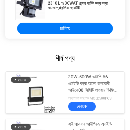
2310 Lm 30WAT সেন্সর পার্কিং জন্য বন্যা
আলো প্রাকৃতিক হোয়াইট
চালিয়ে
শীর্ষ পণ্য
30W-500W আইপি 66
এলইডি বন্যা আলো জলরোধী
আইকে08 সিসিটি পাওয়ার ডিমিং
আউটডোর ইনডোর জন্য
আলোচনা সাপেক্ষ MOQ:500PCS
যোগাযোগ
হাই পাওয়ার আইপি৬৬ এলইডি