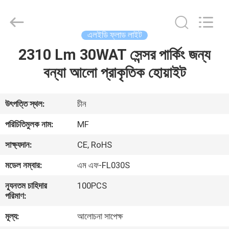
2026
Ming
Feng
Lighting
Co.,Ltd..
এলইডি ফ্লাড লাইট
All
Rights
Reserved.
2310 Lm 30WAT সেন্সর পার্কিং জন্য
বাড়ি
বন্যা আলো প্রাকৃতিক হোয়াইট
পণ্য
উৎপত্তি স্থল:
চীন
ভিডিও
পরিচিতিমুলক নাম:
MF
সাক্ষ্যদান:
CE, RoHS
আমাদের
মডেল নম্বার:
এম এফ-FL030S
সম্পর্কে
ন্যূনতম চাহিদার
100PCS
পরিমাণ:
কারখানা
মূল্য:
আলোচনা সাপেক্ষ
ভ্রমণ