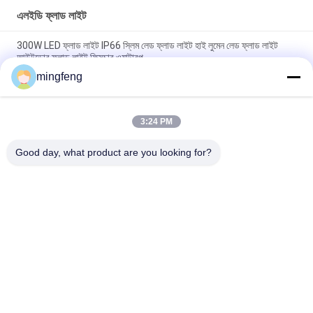
এলইডি ফ্লাড লাইট
300W LED ফ্লাড লাইট IP66 স্লিম লেড ফ্লাড লাইট হাই লুমেন লেড ফ্লাড লাইট
আউটডোর ফ্লাড লাইট ফিক্সচার ওয়াটারপ
mingfeng
হাই পাওয়ার হাই মাস্ট ফ্লাড লাইট IP66 400W রাস্তা এবং হাইওয়ে
IP65 180lm/W LED ফ্লাড লাইট সহ জরুরী সেন্সর 120 ডিগ্রি আলোর কোণ
3:24 PM
Good day, what product are you looking for?
সব
LED ট্রাই প্রুফ লাইট
এলইডি ফ্লাড লাইট
LED স্টেডিয়াম লাইট
LED উচ্চ বে আলোর
LED বিস্ফোরণ প্রমাণ আলো
LED টানেল হাল্কা