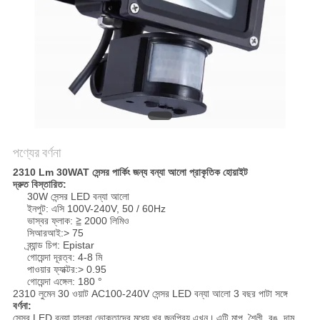
PRIVACY
POLICY
পণ্যের বর্ণনা
2310 Lm 30WAT সেন্সর পার্কিং জন্য বন্যা আলো প্রাকৃতিক হোয়াইট
দ্রুত বিস্তারিত:
30W সেন্সর LED বন্যা আলো
ইনপুট: এসি 100V-240V, 50 / 60Hz
ভাস্বর ফ্লাক: ≧ 2000 লিমিও
সিআরআই:> 75
ব্র্যান্ড চিপ: Epistar
গোয়েন্দা দূরত্ব: 4-8 মি
পাওয়ার ফ্যাক্টর:> 0.95
গোয়েন্দা এঙ্গেল: 180 °
2310 লুমেন 30 ওয়াট AC100-240V সেন্সর LED বন্যা আলো 3 বছর পাটা সঙ্গে
বর্ণনা:
সেন্সর LED বন্যা হাল্কা ভোক্তাদের মধ্যে খুব জনপ্রিয় এখন।
এটি মাপ, শৈলী, রঙ, দাম,