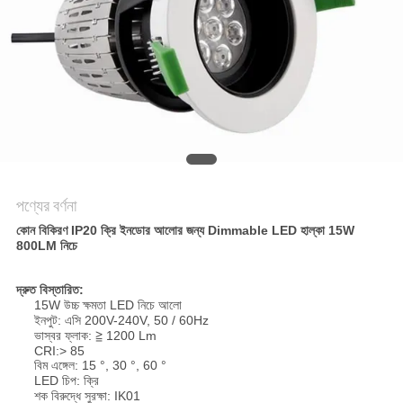
PRIVACY
POLICY
পণ্যের বর্ণনা
কোন বিকিরণ IP20 ক্রি ইনডোর আলোর জন্য Dimmable LED হাল্কা 15W
800LM নিচে
দ্রুত বিস্তারিত:
15W উচ্চ ক্ষমতা LED নিচে আলো
ইনপুট: এসি 200V-240V, 50 / 60Hz
ভাস্বর ফ্লাক: ≧ 1200 Lm
CRI:> 85
বিম এঙ্গেল: 15 °, 30 °, 60 °
LED চিপ: ক্রি
শক বিরুদ্ধে সুরক্ষা: IK01