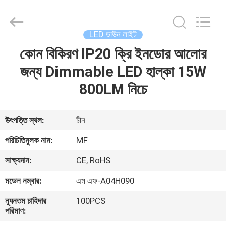
2026
Ming
Feng
Lighting
Co.,Ltd..
LED ডাউন লাইট
All
Rights
Reserved.
কোন বিকিরণ IP20 ক্রি ইনডোর আলোর
বাড়ি
জন্য Dimmable LED হাল্কা 15W
পণ্য
800LM নিচে
ভিডিও
উৎপত্তি স্থল:
চীন
পরিচিতিমুলক নাম:
MF
আমাদের
সাক্ষ্যদান:
CE, RoHS
সম্পর্কে
মডেল নম্বার:
এম এফ-A04H090
কারখানা
ন্যূনতম চাহিদার
100PCS
পরিমাণ:
ভ্রমণ