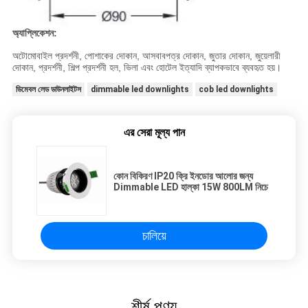
অ্যাপ্লিকেশন:
অটোমোবাইল প্রদর্শনী, পোশাকের দোকান, আসবাবপত্র দোকান, জুতার দোকান, জুয়েলারী
দোকান, প্রদর্শনী, শিল্প প্রদর্শনী হল, ভিলা এবং হোটেল ইত্যাদি ব্যাপকভাবে ব্যবহৃত হয়।
ডিমেবল লেড ডাউনলাইটস
dimmable led downlights
cob led downlights
এর সেরা মূল্য পান
কোন বিকিরণ IP20 ক্রি ইনডোর আলোর জন্য
Dimmable LED হাল্কা 15W 800LM নিচে
চালিয়ে
শীর্ষ পণ্য