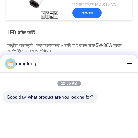
ব্যবহারের জন্য
আলোচনা সাপেক্ষ MOQ:10PCS
যোগাযোগ
LED ডাউন লাইট
আধুনিক অভ্যন্তরীণ সজ্জা আলোকসজ্জা এলইডি স্পট ডাউন লাইট 5W-80W স্কয়ার
সার্কেল ট্রিম হোটেল রুম করিডোর
mingfeng
295LM 100° IP65 5W ডিমেবল LED ডাউন লাইট ক্যাবিনেট স্পটলাইট
COB 7W 10W 20W Led Recessed Down Light Office High Cri
Energy Efficient for Living Room
12:55 PM
Good day, what product are you looking for?
সব
LED ট্রাই প্রুফ লাইট
এলইডি ফ্লাড লাইট