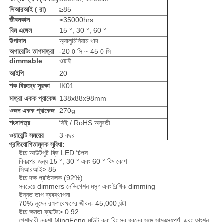
সিআরআই (
রা)
≥85
জীবনকাল
≥35000hrs
বিম এঙ্গেল
15 °, 30 °, 60 °
উপাদান
অ্যালুমিনিয়াম খাদ
অপারেটিং তাপমাত্রা
-20
সি ~ 45
সি
0
0
dimmable
ওয়াই
আইপি
20
শক বিরুদ্ধে সুরক্ষা
IK01
মাত্রা একক প্যাকেজ
138x88x98mm
ওজন একক প্যাকেজ
270g
শংসাপত্র
সিই / RoHS অনুবর্তী
ওয়ারেন্টি সময়ের
3 বছর
প্রতিযোগিতামূলক সুবিধা:
উচ্চ আউটপুট ক্রি LED চিপস
বিকল্পের জন্য 15 °, 30 ° এবং 60 ° বিম কোণ
সিআরআই> 85
উচ্চ দক্ষ প্রতিফলক (92%)
সবচেয়ে dimmers নেভিগেশন মসৃণ এবং রৈখিক dimming
উন্নত তাপ ব্যবস্থাপনা
70% লুমেন রক্ষণাবেক্ষণের জীবন- 45,000 ঘন্টা
উচ্চ ক্ষমতা ফ্যাক্টর> 0.92
পেশাদারী নকশা MingFeng মাউন্ট করা রিং সব ধরনের সঙ্গে সামঞ্জস্যপূর্ণ, এবং ফাংশন