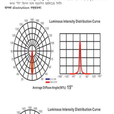
জন্য "সি" ক্লিপ সঙ্গে প্রচলিত MR16 ফিটিং
হালকা distrution বক্ররেখা: