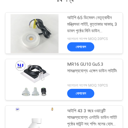
আইপি 65 ডিমেবল নেতৃত্বাধীন
মন্ত্রিসভা লাইট, বৃত্তাকার আকার, 3
ডাবল পৃষ্ঠের মিনি ডাউন
ডাউনলাইটগুলি মাউন্ট করা হয়েছে
আলোচনা সাপেক্ষ MOQ:20PCS
যোগাযোগ
MR16 GU10 Gu5.3
সামঞ্জস্যযোগ্য এঙ্গেল ডাউন লাইটিং
আলোচনা সাপেক্ষ MOQ:10PCS
যোগাযোগ
আইপি 43 3 বছর ওয়ারেন্টি
সামঞ্জস্যযোগ্য এলইডি ডাউন লাইট
পৃষ্ঠের মাউন্ট সহ শপিং মলের হোম