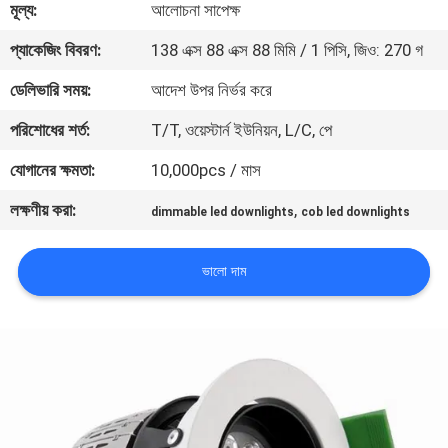
মূল্য:
আলোচনা সাপেক্ষ
মান
প্যাকেজিং বিবরণ:
138 এক্স 88 এক্স 88 মিমি / 1 পিসি, জিও: 270 গ
নিয়ন্ত্রণ
ডেলিভারি সময়:
আদেশ উপর নির্ভর করে
পরিশোধের শর্ত:
T/T, ওয়েস্টার্ন ইউনিয়ন, L/C, পে
যোগাযোগ
যোগানের ক্ষমতা:
10,000pcs / মাস
করুন
লক্ষণীয় করা:
,
dimmable led downlights
cob led downlights
উদ্ধৃতির
ভালো দাম
জন্য
আবেদন
সাইট
ম্যাপ