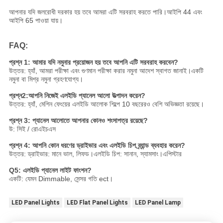
আপনার যদি জলরোধী দরকার হয় তবে আমরা এটি সরবরাহ করতে পারি।আইপি 44 এবং
আইপি 65 পাওয়া যায়।
FAQ:
প্রশ্ন 1: আমার যদি নমুনার প্রয়োজন হয় তবে আপনি এটি সরবরাহ করবেন?
উত্তর: হ্যাঁ, আমরা পরীক্ষা এবং গুণমান পরীক্ষা করার নমুনা আদেশ স্বাগত জানাই।একটি
নমুনা বা মিশ্র নমুনা গ্রহণযোগ্য।
প্রশ্ন
2:
আপনি নিজেই এলইডি প্যানেল আলো উত্পাদন করেন?
উত্তর: হ্যাঁ, মেশিন ফেংয়ের এলইডি আলোক শিল্পে 10 বছরেরও বেশি অভিজ্ঞতা রয়েছে।
প্রশ্ন 3: প্যানেল আলোতে আপনার কোনও শংসাপত্র রয়েছে?
উ: সিই / রোএইচএস
প্রশ্ন 4: আপনি কোন ধরণের ড্রাইভার এবং এলইডি চিপ ব্র্যান্ড ব্যবহার করেন?
উত্তর: ড্রাইভার: মানে ভাল, লিফড।এলইডি চিপ: সানান, স্যামসাং।এপিস্টার
Q5: এলইডি প্যানেল লাইট ফাংশন?
একটি: যেমন Dimmable, সেন্সর গতি ect।
LED Panel Lights
LED Flat Panel Lights
LED Panel Lamp