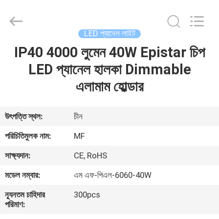
2026
Ming
Feng
Lighting
Co.,Ltd..
LED প্যানেল লাইট
All
Rights
Reserved.
IP40 4000 লুমেন 40W Epistar চিপ
বাড়ি
LED প্যানেল হালকা Dimmable
পণ্য
এলামাম হোল্ডার
ভিডিও
উৎপত্তি স্থল:
চীন
পরিচিতিমুলক নাম:
MF
আমাদের
সাক্ষ্যদান:
CE, RoHS
সম্পর্কে
মডেল নম্বার:
এম এফ-পিএল-6060-40W
কারখানা
ন্যূনতম চাহিদার
300pcs
পরিমাণ:
ভ্রমণ