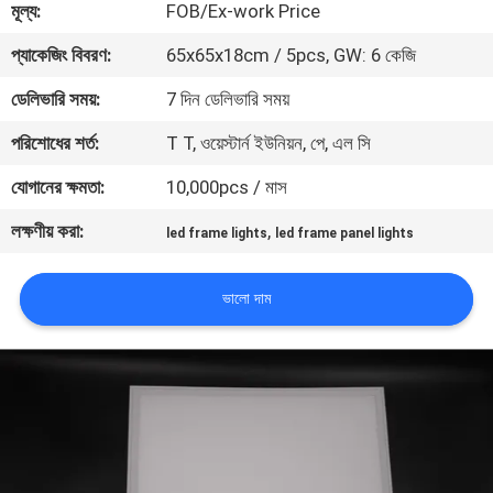
মূল্য:
FOB/Ex-work Price
মান
প্যাকেজিং বিবরণ:
65x65x18cm / 5pcs, GW: 6 কেজি
নিয়ন্ত্রণ
ডেলিভারি সময়:
7 দিন ডেলিভারি সময়
পরিশোধের শর্ত:
T T, ওয়েস্টার্ন ইউনিয়ন, পে, এল সি
যোগাযোগ
যোগানের ক্ষমতা:
10,000pcs / মাস
করুন
লক্ষণীয় করা:
,
led frame lights
led frame panel lights
উদ্ধৃতির
ভালো দাম
জন্য
আবেদন
সাইট
ম্যাপ