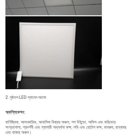
2. পৃষ্ঠতল LED প্যানেল আলো
অ্যাপ্লিকেশন:
বাণিজ্যিক, আলংকারিক, আবাসিক বিক্রয় অঞ্চল, শপ উইন্ডো, অফিস এবং করিডোর
সংগ্রহশালা, প্রদর্শনী এবং গ্যালারী অভ্যর্থনা কক্ষ, লবি এবং হোটেল কক্ষ, বাথরুম, রান্নাঘর
এবং থাকার অঞ্চল।