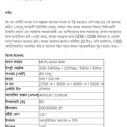
বর্ণনা:
মিং ফেং লাইটিং সংস্থা হ'ল মারাত্মক আলোক সংস্থা যা 10 বছরেরও বেশি সময় ধরে এই ব্যবসায়
জড়িত।যেহেতু সংস্থাটি প্রতিষ্ঠিত হয়েছে, সমস্ত সময় আমরা আমাদের নিজস্ব নির্বাচনগুলি
ডিজাইন করতে এবং আমাদের সরবরাহকারী এবং অংশীদারদের জন্য সরবরাহের যোগান সরবরাহের
দিকে মনোনিবেশ করি।একই সময়ে, আমরা প্রকল্পের জন্য OEM / ODM পরিষেবা বা এমনকি
সম্পূর্ণ সমাধান সরবরাহ করি।আমরা আমাদের উত্পাদন পরিসীমা 20 টিরও বেশি ক্যাটালগ, 1300
আইটেমগুলিতে প্রসারিত করি যা আলোক শিল্পে প্রায় সমস্ত প্রয়োজনীয়তা পূরণ করতে পারে।
বিশেষ উল্লেখ:
মডেল নাম্বার
MF-PL-6060-40W
ইনপুট ভোল্টেজ
100-240Vac / 220Vac, 50Hz / 60Hz
পাওয়ার (ওয়াট)
40 ডাব্লু
মাত্রা
595 * 595 মিমি
না হবে
2700 কে / 3000 কে / 4000 কে / 5500 কে
এলইডি চিপ
এপিস্টার
আলোকিত ফ্লাক্স (এলএম)
4000LM / 5200LM
সিআরআই (
রা)
80
জীবনকাল
00035000 ঘন্টা
মরীচি কোণ
120 °
উপাদান
অ্যালুমিনিয়াম অ্যালোয় + পিসি
ডিমেবল
ওয়াই