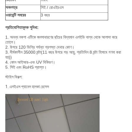
সনদপত্র
সিই / রোএইচএস
ওয়ারেন্টি সময়ের
3 বছর
প্রতিযোগিতামূলক সুবিধা:
1. অনন্য নকশা এটিকে জনসাধারণের ছাঁচের বিদ্যমান এলইডি বাল্ব থেকে আলাদা করে
তোলে।
2. উপরে 120 ডিগ্রি পর্যন্ত প্রশস্ত দেখার কোণ।
3. দীর্ঘকালীন 35000 ঘন্টা(11 বছর উপরে গড় আয়ু, প্রতিদিন 8 ঘন্টা হিসাবে গণনা করা
হয়))
4. কোন আইআর-এবং UV বিকিরণ।
5. সিই এবং RoHS প্রাপ্ত।
স্টাইল বিকল্প:
1. এলইএস প্যানেল হালকা রেসেস