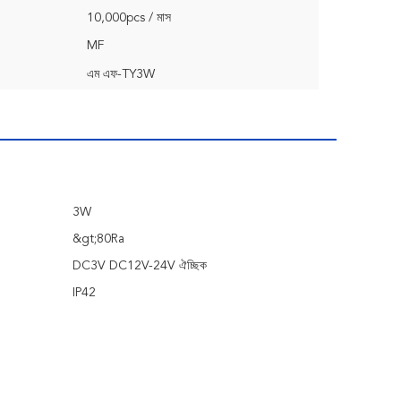
10,000pcs / মাস
MF
এম এফ-TY3W
3W
&gt;80Ra
DC3V DC12V-24V ঐচ্ছিক
IP42