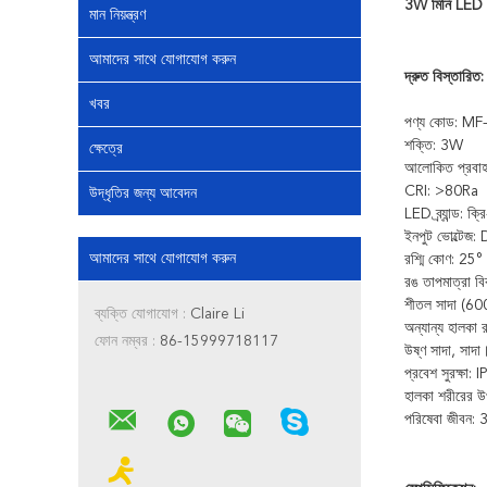
3W মিনি LED কে
মান নিয়ন্ত্রণ
আমাদের সাথে যোগাযোগ করুন
দ্রুত বিস্তারিত:
খবর
পণ্য কোড: M
শক্তি: 3W
ক্ষেত্রে
আলোকিত প্রবা
CRI: >80Ra
উদ্ধৃতির জন্য আবেদন
LED ব্র্যান্ড: ক
ইনপুট ভোল্টে
আমাদের সাথে যোগাযোগ করুন
রশ্মি কোণ: 25°
রঙ তাপমাত্রা ব
শীতল সাদা (6
ব্যক্তি যোগাযোগ :
Claire Li
অন্যান্য হালকা র
ফোন নম্বর :
86-15999718117
উষ্ণ সাদা, সাদা
প্রবেশ সুরক্ষা: 
হালকা শরীরের উপ
পরিষেবা জীবন: 