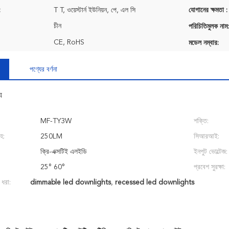
:
T T, ওয়েস্টার্ন ইউনিয়ন, পে, এল সি
যোগানের ক্ষমতা :
চীন
পরিচিতিমুলক নাম:
CE, RoHS
মডেল নম্বার:
পণ্যের বর্ণনা
য
MF-TY3W
শক্তি:
হ:
250LM
সিআরআই:
ক্রি-এক্সটিই এলইডি
ইনপুট ভোল্টেজ:
25° 60°
প্রবেশ সুরক্ষা:
 ধরা:
dimmable led downlights
,
recessed led downlights