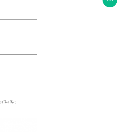
 আলোকিত ছিল;