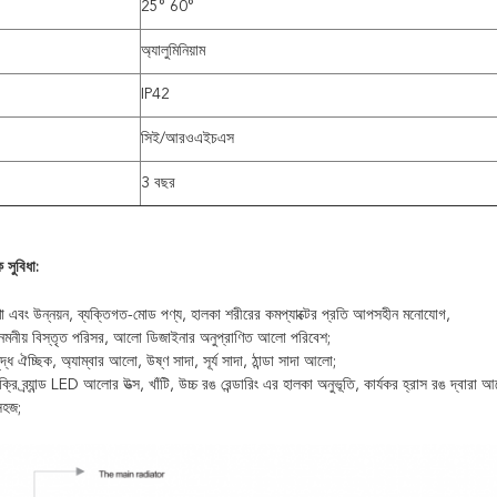
25° 60°
অ্যালুমিনিয়াম
IP42
সিই/আরওএইচএস
3 বছর
 সুবিধা:
ণা এবং উন্নয়ন, ব্যক্তিগত-মোড পণ্য, হালকা শরীরের কমপ্যাক্টের প্রতি আপসহীন মনোযোগ,
 নমনীয় বিস্তৃত পরিসর, আলো ডিজাইনার অনুপ্রাণিত আলো পরিবেশ;
ধ ঐচ্ছিক, অ্যাম্বার আলো, উষ্ণ সাদা, সূর্য সাদা, ঠান্ডা সাদা আলো;
ব্র্যান্ড LED আলোর উত্স, খাঁটি, উচ্চ রঙ রেন্ডারিং এর হালকা অনুভূতি, কার্যকর হ্রাস রঙ দ্বারা
সহজ;