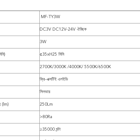
MF-TY3W
DC3V DC12V-24V ঐচ্ছিক
3W
িমি)
¢35xH25 মিমি
2700K/3000K /4000K/ 5500K/6500K
ক্রি-এক্সটিই এলইডি
সিলভার
 (lm)
250Lm
>80Ra
≥35000 ঘন্টা