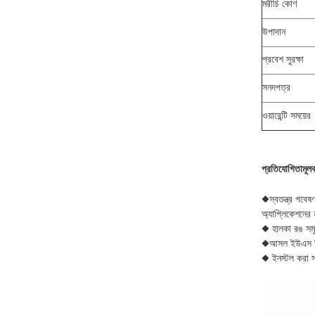
মরীচি কোণ
উপাদান
প্রবেশ সুরক্ষা
সনদপত্র
ওয়ারেন্টি সময়ের
প্রতিযোগিতামূলক
◆স্বতন্ত্র গবেষ
অ্যাপ্লিকেশনের
◆ হালকা রঙ সমৃদ্
◆আসল ইউএস ক্রি 
◆ ইনস্টল করা 