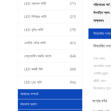
LED প্যানেল লাইট
(71)
পরিশোধের শর্ত 
উৎপত্তি স্থল:
LED লিনিয়ার লাইট
(27)
সাক্ষ্যদান:
LED বৃদ্ধি লাইট
(79)
বিস্তারিত তথ্য
এলইডি স্টেজ লাইট
(61)
বিস্তারিত তথ্
নেতৃত্বাধীন জরুরি আলো
(64)
পণ্য কোড:
আলোকিত প্রবা
LED জরুরী কিট
(40)
এলইডি ব্র্যান্ড:
মরীচি কোণ:
LED UV বাতি
(96)
বিশেষভাবে তুলে
আমাদের সম্পর্কে
পণ্যের বর্ণনা
কারখানা ভ্রমণ