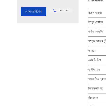
স্পেসিফিকেশন:
Free call
মডেল নাম্বার
ইনপুট ভোল্টেজ
শক্তি (ওয়াট)
পণ্যের আকার (ম
না হবে
এলইডি চিপ
হাউজিং রঙ
আলোকিত প্রবাহ
সিআরআই(রা)
জীবনকাল