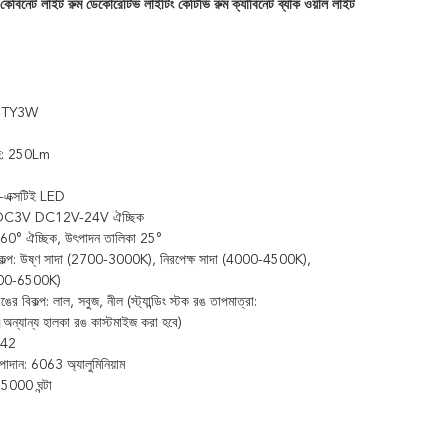
বিনেট লাইট রুম ডেকোরেটিভ লাইটিং কেটিভি রুম ক্যাবিনেট ব্যাক ওয়াল লাইট
F-TY3W
হ: 250Lm
্রি-এক্সটিই LED
জ: DC3V DC12V-24V ঐচ্ছিক
 60° ঐচ্ছিক, উৎপাদন তালিকা 25°
িকল্প: উষ্ণ সাদা (2700-3000K), নিরপেক্ষ সাদা (4000-4500K),
000-6500K)
ঙের বিকল্প: লাল, সবুজ, নীল (স্ট্যান্ডিং স্টক রঙ তাপমাত্রা:
।অন্যান্য হালকা রঙ কাস্টমাইজ করা হবে)
IP42
াদান: 6063 অ্যালুমিনিয়াম
35000 ঘন্টা