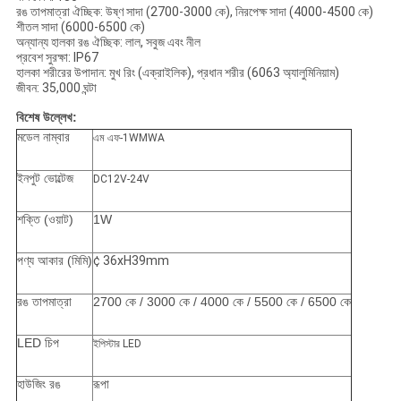
রঙ তাপমাত্রা ঐচ্ছিক: উষ্ণ সাদা (2700-3000 কে), নিরপেক্ষ সাদা (4000-4500 কে)
শীতল সাদা (6000-6500 কে)
অন্যান্য হালকা রঙ ঐচ্ছিক: লাল, সবুজ এবং নীল
প্রবেশ সুরক্ষা: IP67
হালকা শরীরের উপাদান: মুখ রিং (এক্রাইলিক), প্রধান শরীর (6063 অ্যালুমিনিয়াম)
জীবন: 35,000 ঘন্টা
বিশেষ উল্লেখ:
মডেল নাম্বার
এম এফ-1WMWA
ইনপুট ভোল্টেজ
DC12V-24V
শক্তি (ওয়াট)
1W
পণ্য আকার (মিমি)
¢ 36xH39mm
রঙ তাপমাত্রা
2700 কে / 3000 কে / 4000 কে / 5500 কে / 6500 কে
LED চিপ
ইপিস্টার LED
হাউজিং রঙ
রূপা