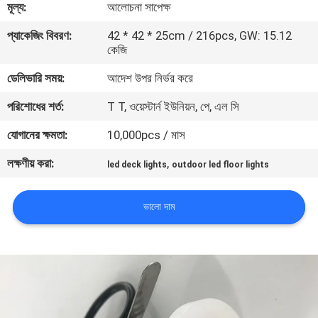
মূল্য:
আলোচনা সাপেক্ষ
মান
প্যাকেজিং বিবরণ:
42 * 42 * 25cm / 216pcs, GW: 15.12
কেজি
নিয়ন্ত্রণ
ডেলিভারি সময়:
আদেশ উপর নির্ভর করে
যোগাযোগ
পরিশোধের শর্ত:
T T, ওয়েস্টার্ন ইউনিয়ন, পে, এল সি
করুন
যোগানের ক্ষমতা:
10,000pcs / মাস
লক্ষণীয় করা:
,
led deck lights
outdoor led floor lights
উদ্ধৃতির
জন্য
ভালো দাম
আবেদন
সাইট
ম্যাপ