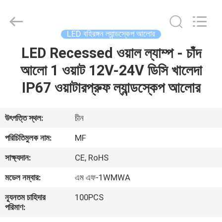
2026
Ming
Feng
Lighting
Co.,Ltd..
LED বহিরঙ্গন ল্যান্ডস্কেপ আলোর
All
Rights
Reserved.
LED Recessed ওয়াল ল্যাম্প - চাঁদ
বাড়ি
আলো 1 ওয়াট 12V-24V ডিসি খালেদা
পণ্য
IP67 ওয়াটারপ্রুফ ল্যান্ডস্কেপ আলোর
ভিডিও
উৎপত্তি স্থল:
চীন
পরিচিতিমুলক নাম:
MF
আমাদের
সাক্ষ্যদান:
CE, RoHS
সম্পর্কে
মডেল নম্বার:
এম এফ-1WMWA
কারখানা
ন্যূনতম চাহিদার
100PCS
পরিমাণ:
ভ্রমণ