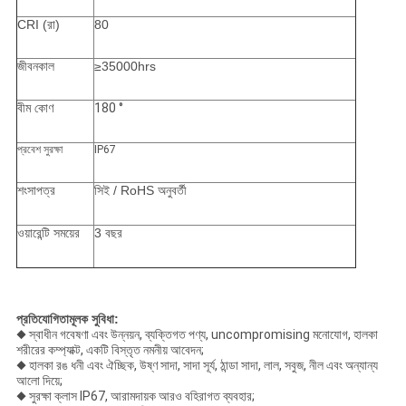
CRI (রা)
80
জীবনকাল
≥35000hrs
বীম কোণ
180 °
প্রবেশ সুরক্ষা
IP67
শংসাপত্র
সিই / RoHS অনুবর্তী
ওয়ারেন্টি সময়ের
3 বছর
প্রতিযোগিতামূলক সুবিধা:
◆ স্বাধীন গবেষণা এবং উন্নয়ন, ব্যক্তিগত পণ্য, uncompromising মনোযোগ, হালকা
শরীরের কম্প্যাক্ট, একটি বিস্তৃত নমনীয় আবেদন;
◆ হালকা রঙ ধনী এবং ঐচ্ছিক, উষ্ণ সাদা, সাদা সূর্য, ঠান্ডা সাদা, লাল, সবুজ, নীল এবং অন্যান্য
আলো দিয়ে;
◆ সুরক্ষা ক্লাস IP67, আরামদায়ক আরও বহিরাগত ব্যবহার;