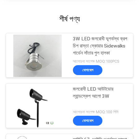
শীর্ষ পণ্য
3W LED জলরোধী ভূগর্ভস্থ ক্রপ
চিপ রাস্তা স্কোয়ার Sidewalks
গার্ডেন সাঁতার পুল হালকা
আলোচনা সাপেক্ষ MOQ:100PCS
যোগাযোগ
জলরোধী LED আউটডোর
ল্যান্ডস্কেপ আলো 3W
আলোচনা সাপেক্ষ MOQ:100 পিসি
যোগাযোগ