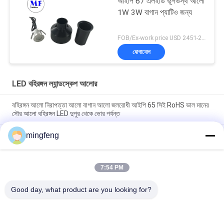
আইপি 67 এলইডি ভূগর্ভস্থ আলো
1W 3W বাগান প্যাটিও জন্য
FOB/Ex-work price USD 2451-2510 MOQ:এমওকিউ ১
যোগাযোগ
LED বহিরঙ্গন ল্যান্ডস্কেপ আলোর
বহিরঙ্গন আলো নিরাপত্তা আলো বাগান আলো জলরোধী আইপি 65 সিই RoHS ভাল মানের
সৌর আলো বহিরঙ্গন LED দুপুর থেকে ভোর পর্যন্ত
LED মিনি বাঁশ টিউব ওয়াল লাইট 1W*2 IP65 RGB ওয়াটারপ্রুফ ওয়াল ল্যাম্প আপ
mingfeng
ডাউন আউটডোর লাইট
LED মিনি বাঁশ টিউব ওয়াল লাইট 1W IP65 RGB 2700-6500K ওয়াল ব্র্যাকেট লাইট
7:54 PM
Good day, what product are you looking for?
সব