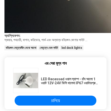
অ্যাপ্লিকেশন:
স্কয়ার, পথচারী, বাগান, করিডোর, পার্ক এবং অন্যান্য বহিরঙ্গন কোণার সাইট ...
বহিরঙ্গন নেতৃত্বাধীন মেঝে আলো
নেতৃত্বে ডেক লাইট
led deck lights
এর সেরা মূল্য পান
LED Recessed ওয়াল ল্যাম্প - চাঁদ আলো 1
ওয়াট 12V-24V ডিসি খালেদা IP67 ওয়াটারপ্রুফ
ল্যান্ডস্কেপ আলোর
চালিয়ে