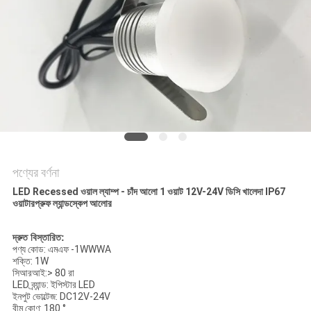
PRIVACY
POLICY
পণ্যের বর্ণনা
LED Recessed ওয়াল ল্যাম্প - চাঁদ আলো 1 ওয়াট 12V-24V ডিসি খালেদা IP67
ওয়াটারপ্রুফ ল্যান্ডস্কেপ আলোর
দ্রুত বিস্তারিত:
পণ্য কোড: এমএফ -1WWWA
শক্তি: 1W
সিআরআই:> 80 রা
LED ব্র্যান্ড: ইপিস্টার LED
ইনপুট ভোল্টেজ: DC12V-24V
বীম কোণ: 180 °