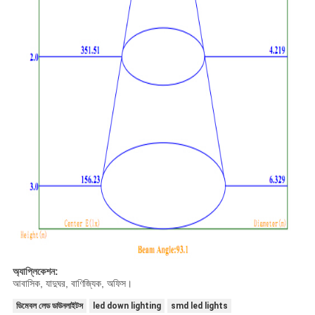
অ্যাপ্লিকেশন:
আবাসিক, যাদুঘর, বাণিজ্যিক, অফিস।
ডিমেবল লেড ডাউনলাইটস
led down lighting
smd led lights