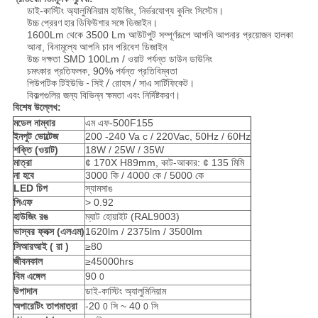
ডাই-কাস্টিং অ্যালুমিনিয়াম হাউজিং, নির্ভরযোগ্য কুলিং সিস্টেম।
উচ্চ প্রেরণ হার ডিফিউশার সঙ্গে ডিজাইন।
1600Lm থেকে 3500 Lm আউটপুট সম্পূর্ণরূপে আপনি আপনার প্রয়োজন হালকা
আনা, বিনামূল্যে আপনি চান পরিবেশ ডিজাইন
উচ্চ দক্ষতা SMD 100Lm / ওয়াট পর্যন্ত ডাউন ডাউনিং
চমৎকার প্রতিফলক, 90% পর্যন্ত প্রতিবিম্বতা
পিউপটিক টিইউভি - সিই / রোহস / সাএ সার্টিফিকেট।
বিকল্পগুলির জন্য বিভিন্ন ক্ষমতা এবং নির্দিষ্টকরণ।
বিশেষ উল্লেখ:
মডেল নাম্বার
এম এফ-500F155
ইনপুট ভোল্টেজ
200 -240 Va c / 220Vac, 50Hz / 60Hz
শক্তি (ওয়াট)
18W / 25W / 35W
মাত্রা
¢ 170X H89mm, কাট-আকার: ¢ 135 মিমি
না হবে
3000 কি / 4000 কে / 5000 কে
LED চিপ
স্যামসাঙ
পিএফ
> 0.92
হাউজিং রঙ
ম্যাট হোয়াইট (RAL9003)
ভাস্বর ফ্লক্স (এলএম)
1620lm / 2375lm / 3500lm
সিআরআই
(
রা
)
≥80
জীবনকাল
≥45000hrs
বিম এঙ্গেল
90
0
উপাদান
ডাই-কাস্টিং অ্যালুমিনিয়াম
অপারেটিং তাপমাত্রা
-20
সি ~ 40
সি
0
0