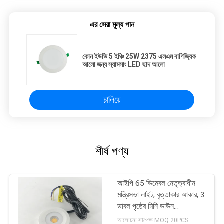
এর সেরা মূল্য পান
কোন ইউভি 5 ইঞ্চি 25W 2375 এলএম বাণিজ্যিক
আলো জন্য স্যামসাং LED ছাদ আলো
চালিয়ে
শীর্ষ পণ্য
আইপি 65 ডিমেবল নেতৃত্বাধীন
মন্ত্রিসভা লাইট, বৃত্তাকার আকার, 3
ডাবল পৃষ্ঠের মিনি ডাউন
ডাউনলাইটগুলি মাউন্ট করা হয়েছে
আলোচনা সাপেক্ষ MOQ:20PCS