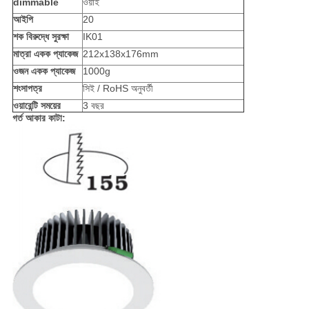
dimmable
ওয়াই
আইপি
20
শক বিরুদ্ধে সুরক্ষা
IK01
মাত্রা একক প্যাকেজ
212x138x176mm
ওজন একক প্যাকেজ
1000g
শংসাপত্র
সিই / RoHS অনুবর্তী
ওয়ারেন্টি সময়ের
3 বছর
গর্ত আকার কাটা: