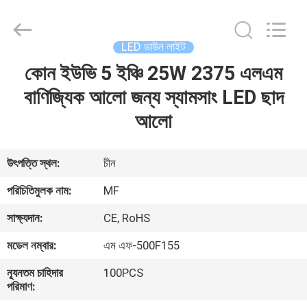
2026
Ming
Feng
Lighting
Co.,Ltd..
LED ডাউন লাইট
All
Rights
Reserved.
কোন ইউভি 5 ইঞ্চি 25W 2375 এলএম
বাড়ি
বাণিজ্যিক আলো জন্য স্যামসাং LED ছাদ
পণ্য
আলো
ভিডিও
উৎপত্তি স্থল:
চীন
পরিচিতিমুলক নাম:
MF
আমাদের
সাক্ষ্যদান:
CE, RoHS
সম্পর্কে
মডেল নম্বার:
এম এফ-500F155
কারখানা
ন্যূনতম চাহিদার
100PCS
পরিমাণ:
ভ্রমণ