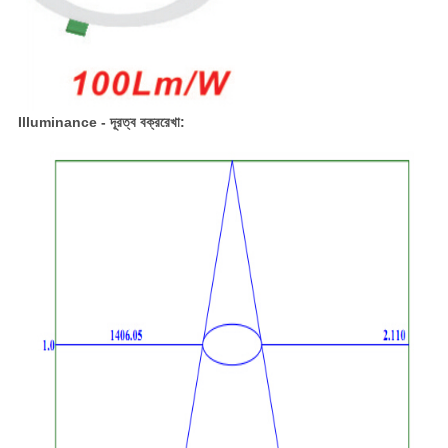
Illuminance - দূরত্ব বক্ররেখা: