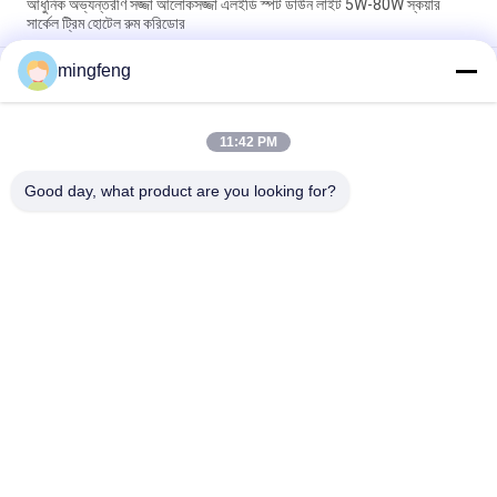
আধুনিক অভ্যন্তরীণ সজ্জা আলোকসজ্জা এলইডি স্পট ডাউন লাইট 5W-80W স্কয়ার
সার্কেল ট্রিম হোটেল রুম করিডোর
mingfeng
295LM 100° IP65 5W ডিমেবল LED ডাউন লাইট ক্যাবিনেট স্পটলাইট
COB 7W 10W 20W Led Recessed Down Light Office High Cri
Energy Efficient for Living Room
11:42 PM
Good day, what product are you looking for?
সব
LED ট্রাই প্রুফ লাইট
এলইডি ফ্লাড লাইট
LED স্টেডিয়াম লাইট
LED উচ্চ বে আলোর
LED বিস্ফোরণ প্রমাণ আলো
LED টানেল হাল্কা
LED রাস্তার আলো
এলইডি সার্চ লাইট