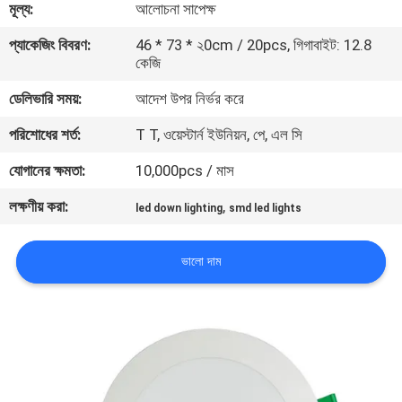
মূল্য:
আলোচনা সাপেক্ষ
মান
প্যাকেজিং বিবরণ:
46 * 73 * ২0cm / 20pcs, গিগাবাইট: 12.8
কেজি
নিয়ন্ত্রণ
ডেলিভারি সময়:
আদেশ উপর নির্ভর করে
যোগাযোগ
পরিশোধের শর্ত:
T T, ওয়েস্টার্ন ইউনিয়ন, পে, এল সি
করুন
যোগানের ক্ষমতা:
10,000pcs / মাস
লক্ষণীয় করা:
,
led down lighting
smd led lights
উদ্ধৃতির
জন্য
ভালো দাম
আবেদন
সাইট
ম্যাপ