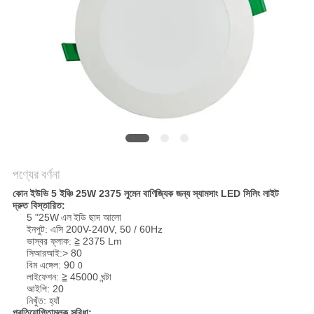
PRIVACY
POLICY
পণ্যের বর্ণনা
কোন ইউভি 5 ইঞ্চি 25W 2375 লুমেন বাণিজ্যিক জন্য স্যামসাং LED সিলিং লাইট
দ্রুত বিস্তারিত:
5 "25W
এল
ইডি ছাদ আলো
ইনপুট: এসি 200V-240V, 50 / 60Hz
ভাস্বর ফ্লাক: ≧ 2375 Lm
সিআরআই:> 80
বিম এঙ্গেল: 90
0
লাইফেশন: ≧ 45000 ঘন্টা
আইপি: 20
নিখুঁত: হ্যাঁ
প্রতিযোগিতামূলক সুবিধা: