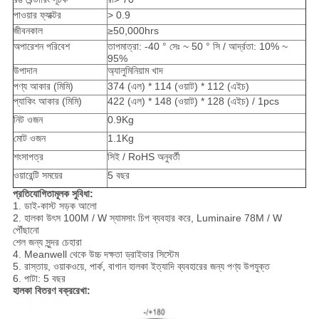
পাওয়ার ফ্যাক্টর
> 0.9
জীবনকাল
≥50,000hrs
অপারেশন পরিবেশ
তাপমাত্রা: -40 ° সেঃ ~ 50 ° সি / আর্দ্রতা: 10% ~
95%
উপাদান
অ্যালুমিনিয়াম খাদ
পণ্য আকার (মিমি)
374 (এল) * 114 (ওয়াট) * 112 (এইচ)
প্যাকিং আকার (মিমি)
422 (এল) * 148 (ওয়াট) * 128 (এইচ) / 1pcs
নিট ওজন
0.9Kg
মোট ওজন
1.1Kg
শংসাপত্র
সিই / RoHS অনুবর্তী
ওয়ারেন্টি সময়ের
5 বছর
প্রতিযোগিতামূলক সুবিধা:
1. ডাই-কাস্ট সড়ক আলো
2. হালকা উৎস 100M / W স্যামসাং চিপ ব্যবহার করে, Luminaire 78M / W
পৌঁছানো
শেল জন্য সুন্দর চেহারা
4. Meanwell থেকে উচ্চ দক্ষতা ড্রাইভার সিস্টেম
5. রাস্তায়, ওয়াকওয়ে, পার্ক, বাগান হালকা ইত্যাদি ব্যবহারের জন্য পণ্য উপযুক্ত
6. পাটা: 5 বছর
হালকা বিতরণ বক্ররেখা: