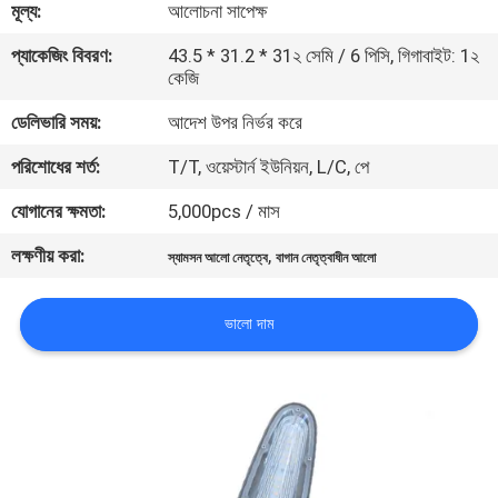
মূল্য:
আলোচনা সাপেক্ষ
মান
প্যাকেজিং বিবরণ:
43.5 * 31.2 * 31২ সেমি / 6 পিসি, গিগাবাইট: 1২
কেজি
নিয়ন্ত্রণ
ডেলিভারি সময়:
আদেশ উপর নির্ভর করে
যোগাযোগ
পরিশোধের শর্ত:
T/T, ওয়েস্টার্ন ইউনিয়ন, L/C, পে
করুন
যোগানের ক্ষমতা:
5,000pcs / মাস
লক্ষণীয় করা:
,
স্যামসন আলো নেতৃত্বে
বাগান নেতৃত্বাধীন আলো
উদ্ধৃতির
জন্য
ভালো দাম
আবেদন
সাইট
ম্যাপ