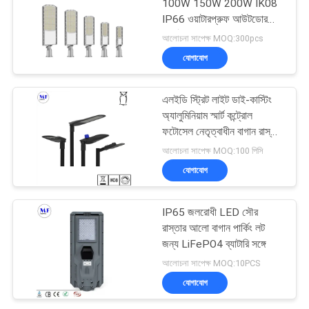
100W 150W 200W IK08
IP66 ওয়াটারপ্রুফ আউটডোর
পার্কিং লট লাইটিং
আলোচনা সাপেক্ষ MOQ:300pcs
যোগাযোগ
এলইডি স্ট্রিট লাইট ডাই-কাস্টিং
অ্যালুমিনিয়াম স্মার্ট কন্ট্রোল
ফটোসেল নেতৃত্বাধীন বাগান রাস্তার
আলো
আলোচনা সাপেক্ষ MOQ:100 পিসি
যোগাযোগ
IP65 জলরোধী LED সৌর
রাস্তার আলো বাগান পার্কিং লট
জন্য LiFePO4 ব্যাটারি সঙ্গে
আলোচনা সাপেক্ষ MOQ:10PCS
যোগাযোগ