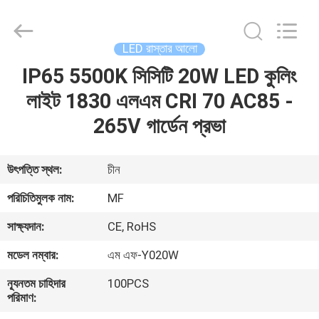
2026
Ming
Feng
Lighting
Co.,Ltd..
LED রাস্তার আলো
All
Rights
Reserved.
IP65 5500K সিসিটি 20W LED কুলিং
বাড়ি
লাইট 1830 এলএম CRI 70 AC85 -
পণ্য
265V গার্ডেন প্রভা
ভিডিও
উৎপত্তি স্থল:
চীন
পরিচিতিমুলক নাম:
MF
আমাদের
সাক্ষ্যদান:
CE, RoHS
সম্পর্কে
মডেল নম্বার:
এম এফ-Y020W
কারখানা
ন্যূনতম চাহিদার
100PCS
পরিমাণ:
ভ্রমণ