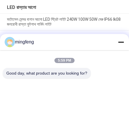
LED রাস্তার আলো
ফটোসেল সেন্সর বাগান আলো LED স্ট্রিট লাইট 240W 100W 50W মেরু IP66 Ik08
জলরোধী রাস্তা ফুটপাথ পার্কিং লাইট
প্ল্যাটফর্ম বাস স্টপ ট্রানজিট হাবের জন্য ফটোসেল সহ শক্তিশালী আবহাওয়া প্রতিরোধী
আইপি 66 এলইডি স্ট্রিট লাইট 30W-240W
mingfeng
এলইডি পার্কিং লাইট অ্যালুমিনিয়াম আউটডোর আলো গতি সেন্সর 1-10V ডালি ডিমিং উচ্চ
উজ্জ্বলতা LED রাস্তা ল্যাম্প
5:59 PM
Good day, what product are you looking for?
সব
LED ট্রাই প্রুফ লাইট
এলইডি ফ্লাড লাইট
LED স্টেডিয়াম লাইট
LED উচ্চ বে আলোর
LED বিস্ফোরণ প্রমাণ আলো
LED টানেল হাল্কা