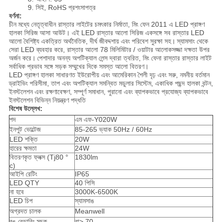
9. সিই, RoHS প্রশংসাপত্র
বর্ণনা:
চীন মধ্যে নেতৃত্বাধীন রাস্তার লাইটের চমৎকার নির্মাতা, মিং ফেন 2011 এ LED প্রাঙ্গণ
হালকা সিরিজ আসা আউট। এই LED রাস্তার আলো সিরিজ একসঙ্গে সব রাস্তার LED
আলো বৈশিষ্ট্য একত্রিত অর্থনৈতিক, দীর্ঘ জীবদ্দশায় এবং পরিবেশ সুরক্ষা সহ।
স্যামসাং থেকে
সেরা LED ব্যবহার করে, রাস্তার আলো 78 মিলিমিটার / ওয়াটার আলোকসজ্জা দক্ষতা উপর
অর্জন করে।
পেশাদার অনন্য অপটিক্যাল লেন্স দ্বারা ত্বরিত, মিং ফেনা রাস্তার রাস্তার লাইট
সর্বাধিক প্রভাব সঙ্গে সড়ক সম্মুখের দিকে সমস্ত আলো বিতরণ।
LED প্রাঙ্গণ হালকা সাধারণত ইউরোপীয় এবং আমেরিকান শৈলী দৃঢ় এবং সরু, নমনীয় বর্তমান
ড্রাইভিং পরিসীমা, তাপ এবং অপটিক্যাল সমন্বিত মডুলার সিস্টেম, একাধিক পছন্দ হালকা বন্টন,
ইনস্টলেশন এবং রক্ষণাবেক্ষণ, সম্পূর্ণ সমাধান, পুরানো এবং ব্যাপকভাবে প্রযোজ্য ব্যাপকভাবে
ইনস্টলেশন বিভিন্ন নিয়ন্ত্রণ পদ্ধতি
বিশেষ উল্লেখ:
পদ
এম এফ-Y020W
ইনপুট ভোল্টেজ
85-265 ভ্যাক 50Hz / 60Hz
LED শক্তি
20W
হারের ক্ষমতা
24W
বিতরণকৃত ফ্লক্স (Tj80 °
1830lm
c)
আইপি রেটিং
IP65
LED QTY
40 পিসি
না হবে
3000K-6500K
LED চিপ
স্যামসাঙ
অগ্রদত চালক
Meanwell
রঙ রেন্ডারিং সূচক
রা> 70