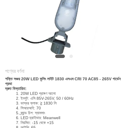
PRIVACY
POLICY
পণ্যের বর্ণনা
শক্তি সঞ্চয় 20W LED কুলিং লাইট 1830 এলএম CRI 70 AC85 - 265V গার্ডেন
প্রভা
দ্রুত বিস্তারিত:
1. 20W LED প্রাঙ্গণ আলো
2. ইনপুট: এসি 85V-265V, 50 / 60Hz
3. ভাস্বর ফ্লাক: ≧ 1830 লি
4. সিআরআই: 70
5. ব্র্যান্ড চিপ: স্যামসাং
6. LED ড্রাইভার: Meanwell
7. নিয়মিত: -15 থেকে +15
8. আইপি: 65