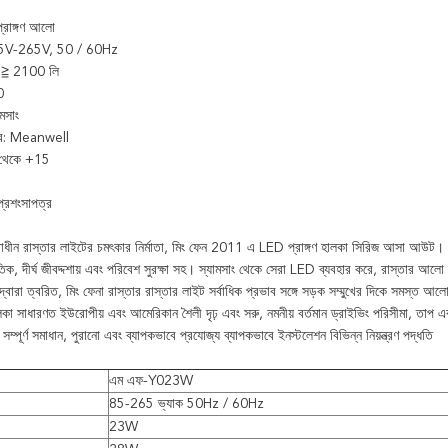
রাঙ্গণ আলো
 85V-265V, 50 / 60Hz
: ≧ 2100 লি
0
যামসাং
ার: Meanwell
5 থেকে +15
্রশংসাপত্র
ত্বাধীন রাস্তার লাইটের চমৎকার নির্মাতা, মিং ফেন 2011 এ LED প্রাঙ্গণ হালকা সিরিজ আসা আউ
ক, দীর্ঘ জীবদ্দশায় এবং পরিবেশ সুরক্ষা সহ।
স্যামসাং থেকে সেরা LED ব্যবহার করে, রাস্তার আলো 
 দ্বারা ত্বরিত, মিং ফেনা রাস্তার রাস্তার লাইট সর্বাধিক প্রভাব সঙ্গে সড়ক সম্মুখের দিকে সমস্ত আ
লকা সাধারণত ইউরোপীয় এবং আমেরিকান শৈলী দৃঢ় এবং সরু, নমনীয় বর্তমান ড্রাইভিং পরিসীমা, তাপ এব
, সম্পূর্ণ সমাধান, পুরানো এবং ব্যাপকভাবে প্রযোজ্য ব্যাপকভাবে ইনস্টলেশন বিভিন্ন নিয়ন্ত্রণ পদ্ধতি
এম এফ-Y023W
85-265 ভ্যাক 50Hz / 60Hz
23W