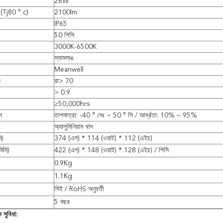
28W
স (Tj80 ° c)
2100lm
IP65
50 পিসি
3000K-6500K
স্যামসাঙ
Meanwell
ক
রা> 70
> 0.9
≥50,000hrs
শ
তাপমাত্রা: -40 ° সেঃ ~ 50 ° সি / আর্দ্রতা: 10% ~ 95%
অ্যালুমিনিয়াম খাদ
ি)
374 (এল) * 114 (ওয়াট) * 112 (এইচ)
িমি)
422 (এল) * 148 (ওয়াট) * 128 (এইচ) / পিসি
0.9Kg
1.1Kg
সিই / RoHS অনুবর্তী
5 বছর
 সুবিধা: