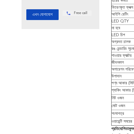
হারের ক্ষমতা
বিতরণকৃত ফ্লক্
Free call
আইপি রেটিং
LED QTY
না হবে
LED চিপ
অগ্রদত চালক
রঙ রেন্ডারিং সূচ
পাওয়ার ফ্যাক্টর
জীবনকাল
অপারেশন পরিবে
উপাদান
পণ্য আকার (মিম
প্যাকিং আকার (ম
নিট ওজন
মোট ওজন
শংসাপত্র
ওয়ারেন্টি সময়ের
প্রতিযোগিতামূলক