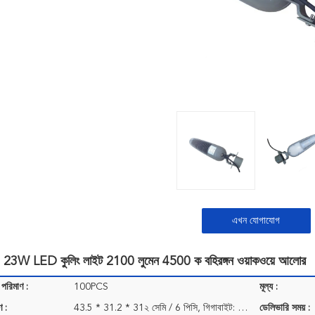
এখন যোগাযোগ
 23W LED কুলিং লাইট 2100 লুমেন 4500 ক বহিরঙ্গন ওয়াকওয়ে আলোর
 পরিমাণ :
100PCS
মূল্য :
ণ :
43.5 * 31.2 * 31২ সেমি / 6 পিসি, গিগাবাইট: 1২ কেজি
ডেলিভারি সময় :