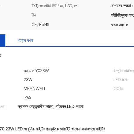
:
T/T, ওয়েস্টার্ন ইউনিয়ন, L/C, পে
যোগানের ক্ষমতা :
চীন
পরিচিতিমুলক নাম:
CE, RoHS
মডেল নম্বার:
পণ্যের বর্ণনা
য
এম এফ-Y023W
ইনপুট ভোল্টেজ::
23W
LED চিপ::
MEANWELL
CCT::
IP65
 ধরা:
স্যামসন নেতৃত্বাধীন আলো
,
বহিরঙ্গন LED আলো
a70 23W LED আধুনিক লাইটিং প্রাকৃতিক হোয়াইট খালেদা ওয়াকওয়ে লাইটিং