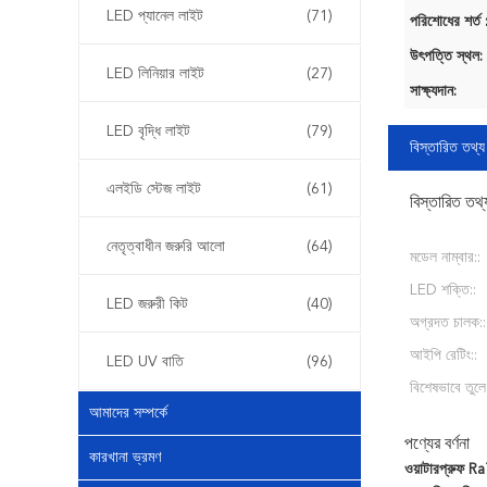
LED প্যানেল লাইট
(71)
পরিশোধের শর্ত 
উৎপত্তি স্থল:
LED লিনিয়ার লাইট
(27)
সাক্ষ্যদান:
LED বৃদ্ধি লাইট
(79)
বিস্তারিত তথ্য
এলইডি স্টেজ লাইট
(61)
বিস্তারিত তথ্
নেতৃত্বাধীন জরুরি আলো
(64)
মডেল নাম্বার::
LED শক্তি::
LED জরুরী কিট
(40)
অগ্রদত চালক::
আইপি রেটিং::
LED UV বাতি
(96)
বিশেষভাবে তুলে
আমাদের সম্পর্কে
পণ্যের বর্ণনা
কারখানা ভ্রমণ
ওয়াটারপ্রুফ R