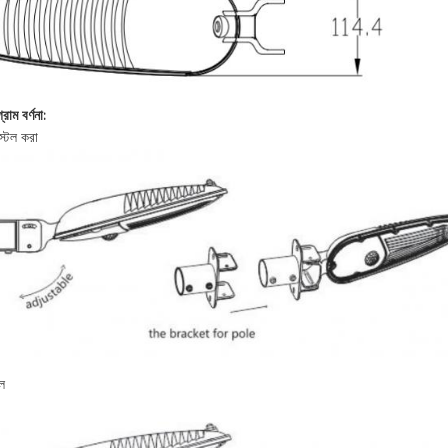
রাম বর্ণনা:
স্টল করা
টল