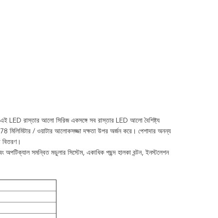
ট। এই LED রাস্তার আলো সিরিজ একসঙ্গে সব রাস্তার LED আলো বৈশিষ্ট্য
78 মিলিমিটার / ওয়াটার আলোকসজ্জা দক্ষতা উপর অর্জন করে।
পেশাদার অনন্য
লো বিতরণ।
ং অপটিক্যাল সমন্বিত মডুলার সিস্টেম, একাধিক পছন্দ হালকা বন্টন, ইনস্টলেশন