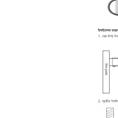
ইনস্টলেশন ডায়াগ্
1. মেরু উপর ইন
2. প্রাচীর ইনস্