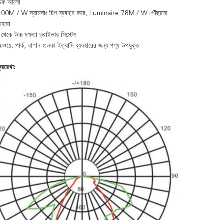
সড়ক আলো
100M / W স্যামসাং চিপ ব্যবহার করে, Luminaire 78M / W পৌঁছানো
েহারা
কে উচ্চ দক্ষতা ড্রাইভার সিস্টেম
াকওয়ে, পার্ক, বাগান হালকা ইত্যাদি ব্যবহারের জন্য পণ্য উপযুক্ত
্ররেখা: