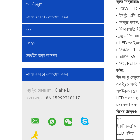
দ্রুত বিস্তারিত:
মান নিয়ন্ত্রণ
23W LED প্
ইনপুট: এসি
আমাদের সাথে যোগাযোগ করুন
ভাস্বর ফ্লাক
সিআরআই: 7
খবর
ব্র্যান্ড চিপ: স্
ক্ষেত্রে
LED ড্রাইভ
নিয়মিত: -1
উদ্ধৃতির জন্য আবেদন
আইপি: 65
সিই, RoHS প
বর্ণনা:
আমাদের সাথে যোগাযোগ করুন
চীন মধ্যে নেতৃ
একত্রিত অর্থনৈতি
ব্যক্তি যোগাযোগ :
Claire Li
অপটিক্যাল লেন্স
ফোন নম্বর :
86-15999718117
LED প্রাঙ্গণ হা
এবং রক্ষণাবেক্ষণ
বিশেষ উল্লেখ:
পদ
ইনপুট ভোল্টেজ
LED শক্তি