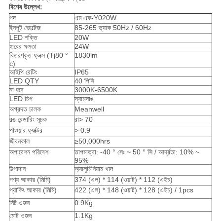
বিশেষ উল্লেখ:
পদ
এম এফ-Y020W
ইনপুট ভোল্টেজ
85-265 ভ্যাক 50Hz / 60Hz
LED শক্তি
20W
হারের ক্ষমতা
24W
বিতরণকৃত ফ্লক্স (Tj80 °
1830lm
c)
আইপি রেটিং
IP65
LED QTY
40 পিসি
না হবে
3000K-6500K
LED চিপ
স্যামসাঙ
অগ্রদত চালক
Meanwell
রঙ রেন্ডারিং সূচক
রা> 70
পাওয়ার ফ্যাক্টর
> 0.9
জীবনকাল
≥50,000hrs
অপারেশন পরিবেশ
তাপমাত্রা: -40 ° সেঃ ~ 50 ° সি / আর্দ্রতা: 10% ~
95%
উপাদান
অ্যালুমিনিয়াম খাদ
পণ্য আকার (মিমি)
374 (এল) * 114 (ওয়াট) * 112 (এইচ)
প্যাকিং আকার (মিমি)
422 (এল) * 148 (ওয়াট) * 128 (এইচ) / 1pcs
নিট ওজন
0.9Kg
মোট ওজন
1.1Kg