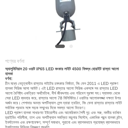
PRIVACY
POLICY
পণ্যের বর্ণনা
অ্যালুমিনিয়াম 20 ওয়াট IP65 LED কংকার লাইট 4500 বিশুদ্ধ হোয়াইট রাস্তা আলো
হালকা
বর্ণনা:
চীন মধ্যে নেতৃত্বাধীন রাস্তার লাইটের চমৎকার নির্মাতা, মিং ফেন 2011 এ LED প্রাঙ্গণ
হালকা সিরিজ আসা আউট। এই LED রাস্তার আলো সিরিজ একসঙ্গে সব রাস্তার LED
আলো বৈশিষ্ট্য একত্রিত অর্থনৈতিক, দীর্ঘ জীবদ্দশায় এবং পরিবেশ সুরক্ষা সহ।
স্যামসাং থেকে
সেরা LED ব্যবহার করে, রাস্তার আলো 78 মিলিমিটার / ওয়াটার আলোকসজ্জা দক্ষতা উপর
অর্জন করে।
পেশাদার অনন্য অপটিক্যাল লেন্স দ্বারা ত্বরিত, মিং ফেনা রাস্তার রাস্তার লাইট
সর্বাধিক প্রভাব সঙ্গে সড়ক সম্মুখের দিকে সমস্ত আলো বিতরণ।
LED প্রাঙ্গণ হালকা সাধারণত ইউরোপীয় এবং আমেরিকান শৈলী দৃঢ় এবং সরু, নমনীয় বর্তমান
ড্রাইভিং পরিসীমা, তাপ এবং অপটিক্যাল সমন্বিত মডুলার সিস্টেম, একাধিক পছন্দ হালকা বন্টন,
ইনস্টলেশন এবং রক্ষণাবেক্ষণ, সম্পূর্ণ সমাধান, পুরানো এবং ব্যাপকভাবে প্রযোজ্য ব্যাপকভাবে
ইনস্টলেশন বিভিন্ন নিয়ন্ত্রণ পদ্ধতি