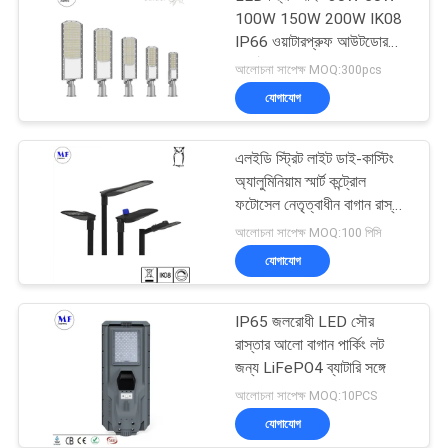
100W 150W 200W IK08
IP66 ওয়াটারপ্রুফ আউটডোর
পার্কিং লট লাইটিং
আলোচনা সাপেক্ষ MOQ:300pcs
যোগাযোগ
এলইডি স্ট্রিট লাইট ডাই-কাস্টিং
অ্যালুমিনিয়াম স্মার্ট কন্ট্রোল
ফটোসেল নেতৃত্বাধীন বাগান রাস্তার
আলো
আলোচনা সাপেক্ষ MOQ:100 পিসি
যোগাযোগ
IP65 জলরোধী LED সৌর
রাস্তার আলো বাগান পার্কিং লট
জন্য LiFePO4 ব্যাটারি সঙ্গে
আলোচনা সাপেক্ষ MOQ:10PCS
যোগাযোগ