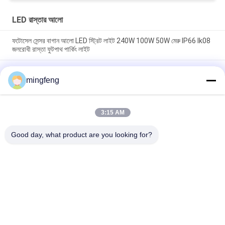
LED রাস্তার আলো
ফটোসেল সেন্সর বাগান আলো LED স্ট্রিট লাইট 240W 100W 50W মেরু IP66 Ik08
জলরোধী রাস্তা ফুটপাথ পার্কিং লাইট
প্ল্যাটফর্ম বাস স্টপ ট্রানজিট হাবের জন্য ফটোসেল সহ শক্তিশালী আবহাওয়া প্রতিরোধী
আইপি 66 এলইডি স্ট্রিট লাইট 30W-240W
mingfeng
এলইডি পার্কিং লাইট অ্যালুমিনিয়াম আউটডোর আলো গতি সেন্সর 1-10V ডালি ডিমিং উচ্চ
উজ্জ্বলতা LED রাস্তা ল্যাম্প
3:15 AM
Good day, what product are you looking for?
সব
LED ট্রাই প্রুফ লাইট
এলইডি ফ্লাড লাইট
LED স্টেডিয়াম লাইট
LED উচ্চ বে আলোর