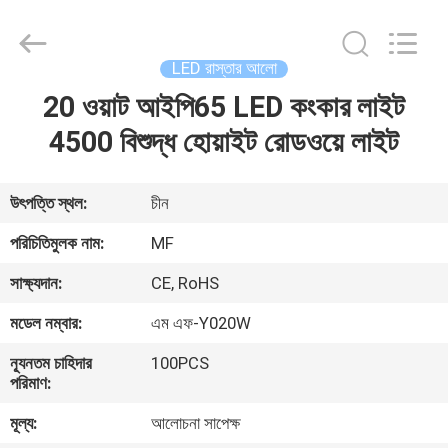
2026
Ming
Feng
Lighting
Co.,Ltd..
LED রাস্তার আলো
All
Rights
Reserved.
20 ওয়াট আইপি65 LED কংকার লাইট
বাড়ি
4500 বিশুদ্ধ হোয়াইট রোডওয়ে লাইট
পণ্য
উৎপত্তি স্থল:
চীন
ভিডিও
পরিচিতিমুলক নাম:
MF
সাক্ষ্যদান:
CE, RoHS
আমাদের
মডেল নম্বার:
এম এফ-Y020W
সম্পর্কে
ন্যূনতম চাহিদার
100PCS
পরিমাণ:
কারখানা
মূল্য:
আলোচনা সাপেক্ষ
ভ্রমণ