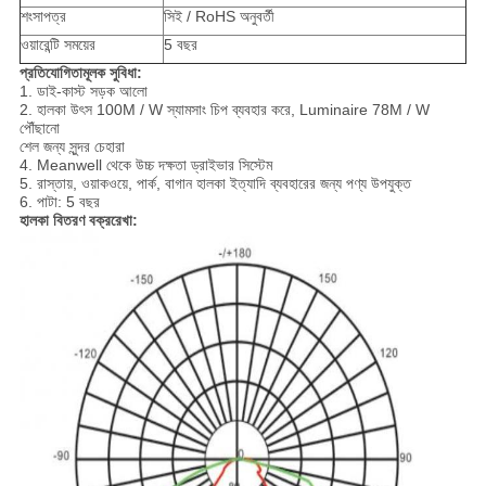
শংসাপত্র
সিই / RoHS অনুবর্তী
ওয়ারেন্টি সময়ের
5 বছর
প্রতিযোগিতামূলক সুবিধা:
1. ডাই-কাস্ট সড়ক আলো
2. হালকা উৎস 100M / W স্যামসাং চিপ ব্যবহার করে, Luminaire 78M / W
পৌঁছানো
শেল জন্য সুন্দর চেহারা
4. Meanwell থেকে উচ্চ দক্ষতা ড্রাইভার সিস্টেম
5. রাস্তায়, ওয়াকওয়ে, পার্ক, বাগান হালকা ইত্যাদি ব্যবহারের জন্য পণ্য উপযুক্ত
6. পাটা: 5 বছর
হালকা বিতরণ বক্ররেখা: