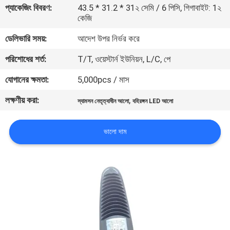
প্যাকেজিং বিবরণ:
43.5 * 31.2 * 31২ সেমি / 6 পিসি, গিগাবাইট: 1২
কেজি
মান
ডেলিভারি সময়:
আদেশ উপর নির্ভর করে
নিয়ন্ত্রণ
পরিশোধের শর্ত:
T/T, ওয়েস্টার্ন ইউনিয়ন, L/C, পে
যোগাযোগ
যোগানের ক্ষমতা:
5,000pcs / মাস
করুন
লক্ষণীয় করা:
,
স্যামসন নেতৃত্বাধীন আলো
বহিরঙ্গন LED আলো
উদ্ধৃতির
ভালো দাম
জন্য
আবেদন
সাইট
ম্যাপ