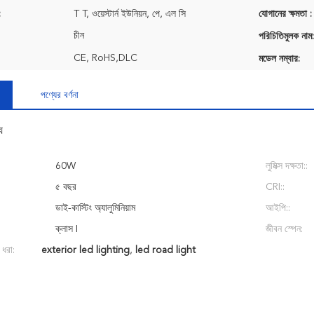
:
T T, ওয়েস্টার্ন ইউনিয়ন, পে, এল সি
যোগানের ক্ষমতা :
চীন
পরিচিতিমুলক নাম:
CE, RoHS,DLC
মডেল নম্বার:
পণ্যের বর্ণনা
য
60W
লুমিক্স দক্ষতা::
৫ বছর
CRI::
ডাই-কাস্টিং অ্যালুমিনিয়াম
আইপি::
ক্লাস I
জীবন স্পেন:
 ধরা:
exterior led lighting
,
led road light