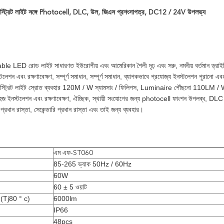
স্ট্রিট লাইট সঙ্গে Photocell, DLC, উল, জিএস প্রশংসাপত্র, DC12 / 24V উপলভ্য
 LED রোড লাইট সাধারণত ইউরোপীয় এবং আমেরিকান শৈলী দৃঢ় এবং সরু, নমনীয় বর্তমান ড্রাইভিং
্টলেশন এবং রক্ষণাবেক্ষণ, সম্পূর্ণ সমাধান, সম্পূর্ণ সমাধান, ব্যাপকভাবে প্রযোজ্য ইনস্টলেশন পুরানো এবং 
 স্ট্রিট লাইট স্রোত ব্যবহার 120M / W স্যামসাং / ফিলিপস, Luminaire পৌঁছনো 110LM / W, Me
 সহজ ইনস্টলেশন এবং রক্ষণাবেক্ষণ, ঐচ্ছিক, স্থায়ী সংযোগের জন্য photocell ফাংশন উপলব্ধ, DLC
, প্রধান রাস্তা, সেকেন্ডারি প্রধান রাস্তা এবং তাই জন্য ব্যবহার।
এম এফ-ST060
85-265 ভ্যাক 50Hz / 60Hz
60W
60
± 5
ওয়াট
স (Tj80 ° c)
6000lm
IP66
48pcs