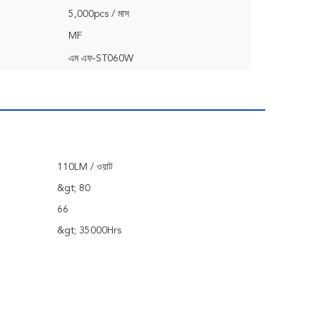
5,000pcs / মাস
MF
এম এফ-ST060W
110LM / ওয়াট
&gt; 80
66
&gt; 35000Hrs