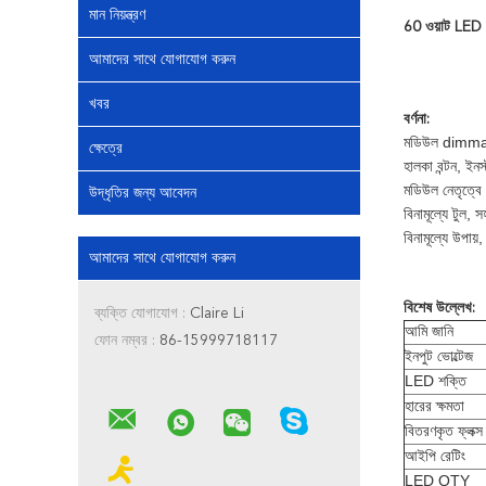
মান নিয়ন্ত্রণ
60 ওয়াট LED 
আমাদের সাথে যোগাযোগ করুন
খবর
বর্ণনা:
মডিউল dimmable
ক্ষেত্রে
হালকা বন্টন, ইনস
মডিউল নেতৃত্বে
উদ্ধৃতির জন্য আবেদন
বিনামূল্যে টুল,
বিনামূল্যে উপায়
আমাদের সাথে যোগাযোগ করুন
বিশেষ উল্লেখ:
ব্যক্তি যোগাযোগ :
Claire Li
আমি জানি
ফোন নম্বর :
86-15999718117
ইনপুট ভোল্টেজ
LED শক্তি
হারের ক্ষমতা
বিতরণকৃত ফ্লক্
আইপি রেটিং
LED QTY