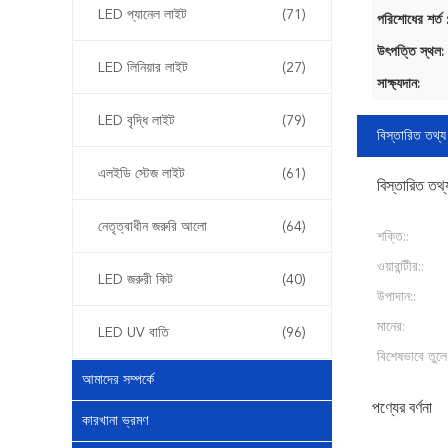
LED প্যানেল লাইট
(71)
পরিশোধের শর্ত 
উৎপত্তি স্থল:
LED লিনিয়ার লাইট
(27)
সাক্ষ্যদান:
LED বৃদ্ধি লাইট
(79)
বিস্তারিত তথ্য
এলইডি স্টেজ লাইট
(61)
বিস্তারিত তথ্
নেতৃত্বাধীন জরুরি আলো
(64)
শক্তি::
ওয়ারান্টীর::
LED জরুরী কিট
(40)
উপাদান::
মানের:
LED UV বাতি
(96)
বিশেষভাবে তুলে
আমাদের সম্পর্কে
পণ্যের বর্ণনা
কারখানা ভ্রমণ