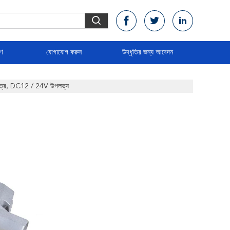
রণ
যোগাযোগ করুন
উদ্ধৃতির জন্য আবেদন
াপত্র, DC12 / 24V উপলভ্য