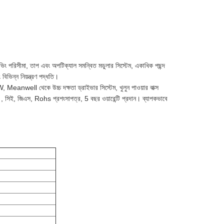
 পরিসীমা, তাপ এবং অপটিক্যাল সমন্বিত মডুলার সিস্টেম, একাধিক পছন্দ
বিভিন্ন নিয়ন্ত্রণ পদ্ধতি।
anwell থেকে উচ্চ দক্ষতা ড্রাইভার সিস্টেম, খুলুন পাওয়ার বাক্স
 , সিই, জিএস, Rohs প্রশংসাপত্র, 5 বছর ওয়ারেন্টি প্রদান।
ব্যাপকভাবে