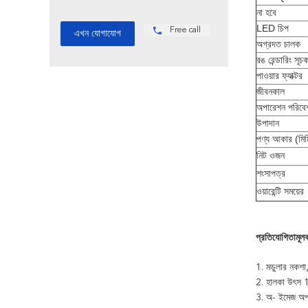
না হবে
LED চিপ
Free call
অগ্রদত চালক
রঙ রেন্ডারিং সূচ
পাওয়ার ফ্যাক্টর
জীবনকাল
অপারেশন পরিবে
উপাদান
পণ্য আকার (মিম
নিট ওজন
শংসাপত্র
ওয়ারেন্টি সময়ের
প্রতিযোগিতামূলক
1. মডুলার নকশা
2. হালকা উৎস 
3. অ- ইমেজ অপটি