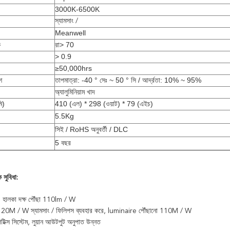
3000K-6500K
স্যামসাং /
Meanwell
ক
রা> 70
> 0.9
≥50,000hrs
শ
তাপমাত্রা: -40 ° সেঃ ~ 50 ° সি / আর্দ্রতা: 10% ~ 95%
অ্যালুমিনিয়াম খাদ
ি)
410 (এল) * 298 (ওয়াট) * 79 (এইচ)
5.5Kg
সিই / RoHS অনুবর্তী / DLC
5 বছর
 সুবিধা:
, হালকা দক্ষ পৌঁছা 110lm / W
120M / W স্যামসাং / ফিলিপস ব্যবহার করে, luminaire পৌঁছানো 110M / W
ক্স সিস্টেম, লুয়ান আউটপুট অনুপাত উন্নত