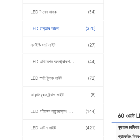
LED টানেল হাল্কা
(54)
LED রাস্তার আলো
(320)
এলইডি সার্চ লাইট
(27)
LED এভিয়েশন অবস্ট্রাকশন লাইট
(44)
LED স্পট ট্র্যাক লাইট
(72)
আকৃতিযুক্ত ট্র্যাক লাইট
(8)
LED বহিরঙ্গন ল্যান্ডস্কেপ আলোর
(144)
60 ওয়াট 
ন্যূনতম চাহিদার
LED ডাউন লাইট
(421)
প্যাকেজিং বিবর