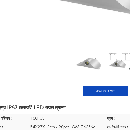
এখন যোগাযোগ
দেশ্য IP67 জলরোধী LED ওয়াল ল্যাম্প
 পরিমাণ :
100PCS
মূল্য :
ণ :
54X27X16cm / 90pcs, GW: 7.635Kg
ডেলিভারি সময় :