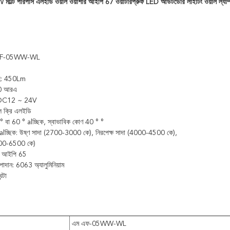
 5W মাল্টি পারপাস এলইডি ওয়াল ওয়াশার আইপি 67 ওয়াটারপ্রুফ LED আউটডোর লাইটিং ওয়াল ল্যাম
: MF-05WW-WL
হ: 450Lm
0 আরএ
জ: DC12 ~ 24V
মূল ক্রি এলইডি
° বা 60 ° alচ্ছিক, স্বাভাবিক কোণ 40 ° °
 alচ্ছিক: উষ্ণ সাদা (2700-3000 কে), নিরপেক্ষ সাদা (4000-4500 কে),
000-6500 কে)
ষা: আইপি 65
াদান: 6063 অ্যালুমিনিয়াম
্টা
এম এফ-05WW-WL