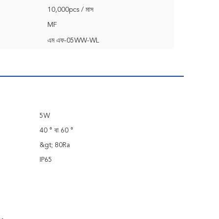
10,000pcs / মাস
MF
এম এফ-05WW-WL
5W
40 ° বা 60 °
&gt; 80Ra
IP65