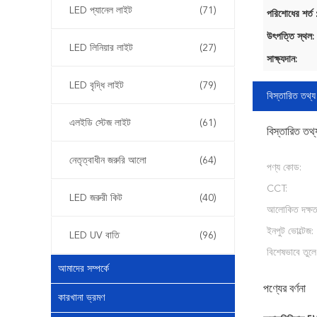
LED প্যানেল লাইট
(71)
পরিশোধের শর্ত 
উৎপত্তি স্থল:
LED লিনিয়ার লাইট
(27)
সাক্ষ্যদান:
LED বৃদ্ধি লাইট
(79)
বিস্তারিত তথ্য
এলইডি স্টেজ লাইট
(61)
বিস্তারিত তথ্
নেতৃত্বাধীন জরুরি আলো
(64)
পণ্য কোড:
CCT:
LED জরুরী কিট
(40)
আলোকিত দক্ষত
ইনপুট ভোল্টেজ:
LED UV বাতি
(96)
বিশেষভাবে তুলে
আমাদের সম্পর্কে
পণ্যের বর্ণনা
কারখানা ভ্রমণ