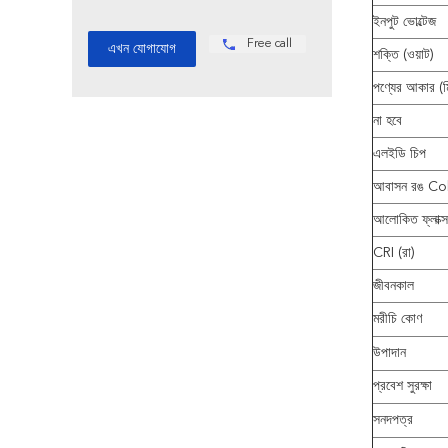
ইনপুট ভোল্টেজ
Free call
শক্তি (ওয়াট)
পণ্যের আকার (ম
না হবে
এলইডি চিপ
আবাসন রঙ Co
আলোকিত ফ্লাক্
CRI (রা)
জীবনকাল
মরীচি কোণ
উপাদান
প্রবেশ সুরক্ষা
সনদপত্র