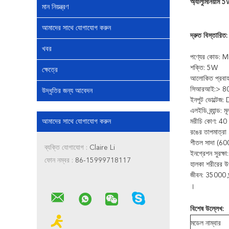
অ্যালুমিনিয়াম
মান নিয়ন্ত্রণ
আমাদের সাথে যোগাযোগ করুন
দ্রুত বিস্তারিত:
খবর
পণ্যের কোড
শক্তি: 5W
ক্ষেত্রে
আলোকিত প্রবা
সিআরআই:> 8
উদ্ধৃতির জন্য আবেদন
ইনপুট ভোল্টে
এলইডি ব্র্যান্ড: 
আমাদের সাথে যোগাযোগ করুন
মরীচি কোণ: 40 
রঙের তাপমাত্রা
শীতল সাদা (6
ব্যক্তি যোগাযোগ :
Claire Li
ইনগ্রেশন সুরক্
ফোন নম্বর :
86-15999718117
হালকা শরীরের উপ
জীবন: 35000 ঘন
।
বিশেষ উল্লেখ:
মডেল নাম্বার