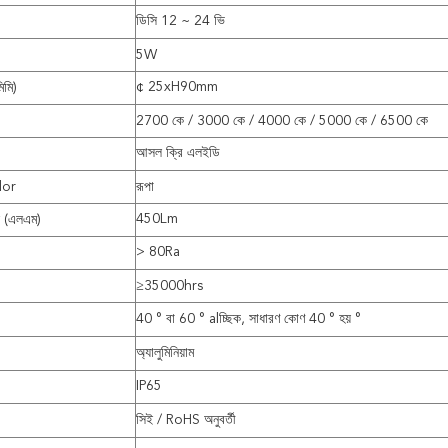
ডিসি 12 ~ 24 ভি
5W
¢ 25xH90mm
িমি)
2700 কে / 3000 কে / 4000 কে / 5000 কে / 6500 কে
আসল ক্রি এলইডি
lor
রূপা
450Lm
স (এলএম)
> 80Ra
≥35000hrs
40 ° বা 60 ° alচ্ছিক, সাধারণ কোণ 40 ° হয় °
অ্যালুমিনিয়াম
IP65
সিই / RoHS অনুবর্তী