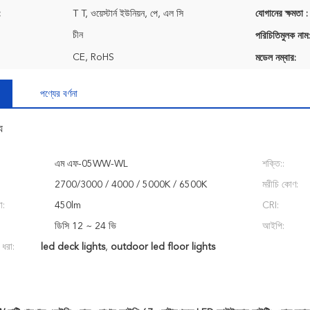
:
T T, ওয়েস্টার্ন ইউনিয়ন, পে, এল সি
যোগানের ক্ষমতা :
চীন
পরিচিতিমুলক নাম:
CE, RoHS
মডেল নম্বার:
পণ্যের বর্ণনা
য
এম এফ-05WW-WL
শক্তি::
2700/3000 / 4000 / 5000K / 6500K
মরীচি কোণ:
া:
450lm
CRI:
ডিসি 12 ~ 24 ভি
আইপি:
 ধরা:
led deck lights
,
outdoor led floor lights