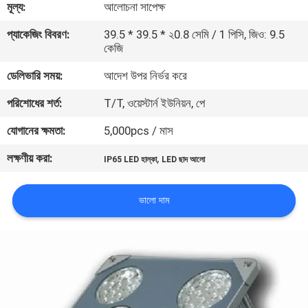
মূল্য:
আলোচনা সাপেক্ষ
মান
প্যাকেজিং বিবরণ:
39.5 * 39.5 * ২0.8 সেমি / 1 পিসি, জিও: 9.5
কেজি
নিয়ন্ত্রণ
ডেলিভারি সময়:
আদেশ উপর নির্ভর করে
যোগাযোগ
পরিশোধের শর্ত:
T/T, ওয়েস্টার্ন ইউনিয়ন, পে
করুন
যোগানের ক্ষমতা:
5,000pcs / মাস
লক্ষণীয় করা:
,
IP65 LED হাল্কা
LED ছাদ আলো
উদ্ধৃতির
জন্য
ভালো দাম
আবেদন
সাইট
ম্যাপ