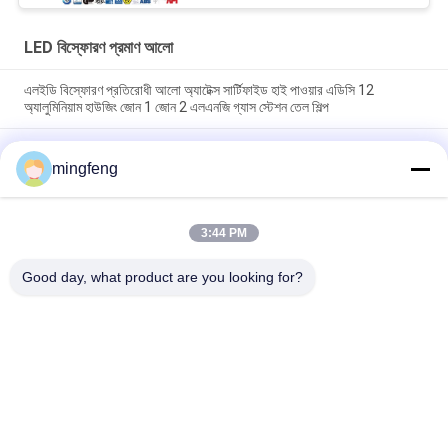
LED বিস্ফোরণ প্রমাণ আলো
এলইডি বিস্ফোরণ প্রতিরোধী আলো অ্যাটেক্স সার্টিফাইড হাই পাওয়ার এডিসি 12
অ্যালুমিনিয়াম হাউজিং জোন 1 জোন 2 এলএনজি গ্যাস স্টেশন তেল শিল্প
20W 40W 60W IP66 LED বিস্ফোরণ প্রমাণ আলো Atex অনুমোদন বিস্ফোরণ
প্রমাণ জরুরী আলো বিস্ফোরণ প্রমাণ হাই বে লাইট
mingfeng
এলইডি বিস্ফোরণ-প্রমাণিত আলোর অ্যাটেক্স শংসাপত্র উচ্চ উপসাগরীয় অঞ্চল ঝুলন্ত
প্রাচীর মাউন্ট জোন 1 জোন 2 এলএনজি গ্যাস স্টেশন তেল শিল্প
3:44 PM
Good day, what product are you looking for?
সব
LED ট্রাই প্রুফ লাইট
এলইডি ফ্লাড লাইট
LED স্টেডিয়াম লাইট
LED উচ্চ বে আলোর