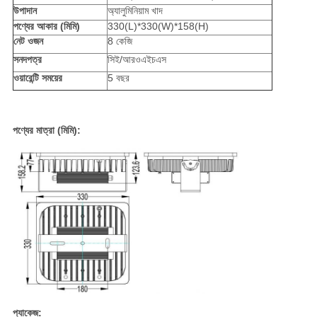
উপাদান
অ্যালুমিনিয়াম খাদ
পণ্যের আকার (মিমি)
330(L)*330(W)*158(H)
নেট ওজন
8 কেজি
সনদপত্র
সিই/আরওএইচএস
ওয়ারেন্টি সময়ের
5 বছর
পণ্যের মাত্রা (মিমি
)
:
প্যাকেজ: