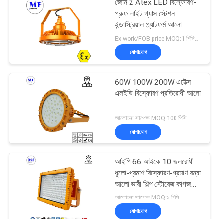
জোন 2 Atex LED বিস্ফোরণ-
প্রুফ লাইট গ্যাস স্টেশন
ইন্ডাস্ট্রিয়াল প্ল্যাটফর্ম আলো
Ex-work/FOB price MOQ:1 পিসিএস
যোগাযোগ
60W 100W 200W এটেক্স
এলইডি বিস্ফোরণ প্রতিরোধী আলো
আলোচনা সাপেক্ষ MOQ:100 পিসি
যোগাযোগ
আইপি 66 আইকে 10 জলরোধী
ধুলো-প্রমাণ বিস্ফোরণ-প্রমাণ বন্যা
আলো ভারী শিল্প স্টোরেজ কাগজ
মিল জন্য
আলোচনা সাপেক্ষ MOQ:১ পিসি
যোগাযোগ