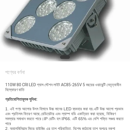
PRIVACY
POLICY
পণ্যের বর্ণনা
110W 80 CRI LED গ্যাস স্টেশন লাইট AC85-265V 5 বছরের ওয়ারেন্টি নেতৃত্বাধীন
বিস্ফোরণ বাতি
প্রতিযোগিতামূলক সুবিধা:
1. এই পণ্য আলোর উৎস হিসাবে উচ্চ মানের LED ব্যবহার করা হয়.এটি উচ্চ আলো প্রভাব
এবং প্রতিসম বিতরণ আছে.রেডিয়েটার এবং ল্যাম্প বডি একত্রিত করা হয়েছে, বিকিরণ
সমস্যার সমাধান করতে পারে।IP রেটিং হল IP66. এটি 65% এর বেশি শক্তি সঞ্চয় করতে
পারে
2. অ্যালুমিনিয়াম মিত্র হাউজিং এর তাপ পরিবাহিতা, বিশেষ কাঠামো তাপ অপচয় নকশা