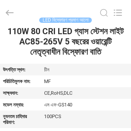
2026
Ming
Feng
Lighting
Co.,Ltd..
LED বিস্ফোরণ প্রমাণ আলো
All
Rights
Reserved.
110W 80 CRI LED গ্যাস স্টেশন লাইট
বাড়ি
AC85-265V 5 বছরের ওয়ারেন্টি
পণ্য
নেতৃত্বাধীন বিস্ফোরণ বাতি
ভিডিও
উৎপত্তি স্থল:
চীন
পরিচিতিমুলক নাম:
MF
আমাদের
সাক্ষ্যদান:
CE,RoHS,DLC
সম্পর্কে
মডেল নম্বার:
এম এফ-GS140
কারখানা
ন্যূনতম চাহিদার
100PCS
পরিমাণ:
ভ্রমণ