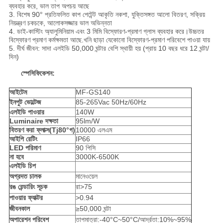
ব্যবহার করে, ভাল তাপ অপচয় আছে
3. বিশেষ 90° প্রতিফলিত কাপ পেটেন্ট আকৃতি নকশা, যুক্তিসঙ্গত আলো বিতরণ, সক্রিয়
নিয়ন্ত্রণ চকচকে, আলোকসজ্জার ভাল অভিন্নতা
4. ডাই-কাস্টিং অ্যালুমিনিয়াম এবং 3 মিমি বিস্ফোরণ-প্রমাণ গ্লাস ব্যবহার করে।উচ্চতর
বিস্ফোরণ প্রমাণ কর্মক্ষমতা আছে.খনি ছাড়া যেকোনো বিস্ফোরণ-প্রমাণ পরিবেশে পাওয়া যায়
5. দীর্ঘ জীবন: সাদা এলইডি 50,000 ঘন্টার বেশি স্থায়ী হয় (প্রায় 10 বছর ধরে 12 ঘন্টা/
দিন)
স্পেসিফিকেশন:
আইটেম
MF-GS140
ইনপুট ভোল্টেজ
85-265Vac 50Hz/60Hz
এলইডি পাওয়ার
140W
Luminaire দক্ষতা
95lm/W
বিতরণ করা ফ্লাক্স(Tj80
°
গ)
10000 এলএম
আইপি রেটিং
IP66
LED পরিমাণ
90 পিসি
না হবে
3000K-6500K
এলইডি চিপ
অগ্রদত চালক
মানেওয়েল
রঙ রেন্ডারিং সূচক
রা>75
পাওয়ার ফ্যাক্টর
>0.94
জীবনকাল
≥50,000 ঘন্টা
অপারেশন পরিবেশ
তাপমাত্রা:-40°C~50°C/আর্দ্রতা:10%~95%