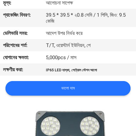
মূল্য:
আলোচনা সাপেক্ষ
মান
প্যাকেজিং বিবরণ:
39.5 * 39.5 * ২0.8 সেমি / 1 পিসি, জিও: 9.5
কেজি
নিয়ন্ত্রণ
ডেলিভারি সময়:
আদেশ উপর নির্ভর করে
যোগাযোগ
পরিশোধের শর্ত:
T/T, ওয়েস্টার্ন ইউনিয়ন, পে
করুন
যোগানের ক্ষমতা:
5,000pcs / মাস
লক্ষণীয় করা:
,
IP65 LED হাল্কা
পেট্রোল স্টেশন আলো
উদ্ধৃতির
জন্য
ভালো দাম
আবেদন
সাইট
ম্যাপ