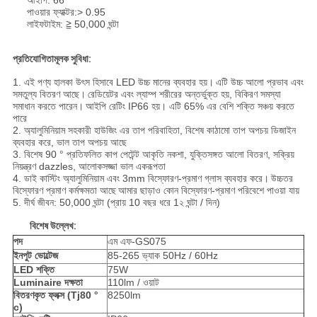
আইপি: 66
পাওয়ার ফ্যাক্টর:> 0.95
লাইফটাইম: ≧ 50,000 ঘন্টা
প্রতিযোগিতামূলক সুবিধা:
1. এই পণ্য হালকা উৎস হিসাবে LED উচ্চ মানের ব্যবহার হয়।
এটি উচ্চ আলো প্রভাব এবং
সমতুল্য বিতরণ আছে।
রেডিয়েটর এবং ল্যাম্প শরীরের অন্তর্ভুক্ত হয়, বিকিরণ সমস্যা
সমাধান করতে পারেন।
আইপি রেটিং IP66 হয়। এটি 65% এর বেশি শক্তি সঞ্চয় করতে
পারে
2. অ্যালুমিনিয়াম সহকারী হাউজিং এর তাপ পরিবাহিতা, বিশেষ কাঠামো তাপ অপচয় ডিজাইন
ব্যবহার করে, ভাল তাপ অপচয় আছে
3. বিশেষ 90 ° প্রতিফলিত কাপ পেটেন্ট আকৃতি নকশা, যুক্তিসঙ্গত আলো বিতরণ, সক্রিয়
নিয়ন্ত্রণ dazzles, আলোকসজ্জা ভাল একরূপতা
4. ডাই কাস্টিং অ্যালুমিনিয়াম এবং 3mm বিস্ফোরণ-প্রমাণ গ্লাস ব্যবহার করে।
উচ্চতর
বিস্ফোরণ প্রমাণ কর্মক্ষমতা আছে
আমার ছাড়াও কোন বিস্ফোরণ-প্রমাণ পরিবেশে পাওয়া যায়
5. দীর্ঘ জীবন: 50,000 ঘন্টা (প্রায় 10 বছর ধরে 1২ ঘন্টা / দিন)
বিশেষ উল্লেখ:
পদ
এম এফ-GS075
ইনপুট ভোল্টেজ
85-265 ভ্যাক 50Hz / 60Hz
LED শক্তি
75W
Luminaire দক্ষতা
110lm / ওয়াট
বিতরণকৃত ফ্লক্স (Tj80
°
8250lm
c)