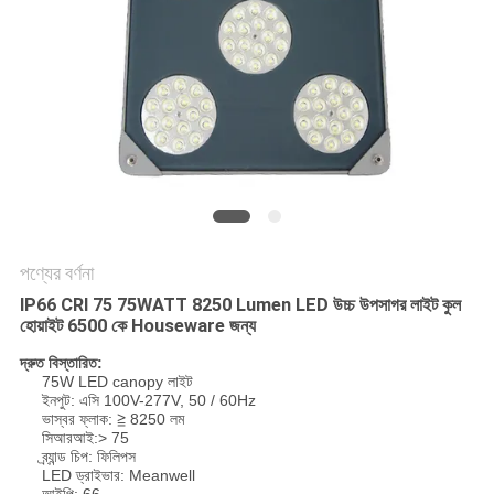
PRIVACY
POLICY
পণ্যের বর্ণনা
IP66 CRI 75 75WATT 8250 Lumen LED উচ্চ উপসাগর লাইট কুল
হোয়াইট 6500 কে Houseware জন্য
দ্রুত বিস্তারিত:
75W LED canopy লাইট
ইনপুট: এসি 100V-277V, 50 / 60Hz
ভাস্বর ফ্লাক: ≧ 8250 লম
সিআরআই:> 75
ব্র্যান্ড চিপ: ফিলিপস
LED ড্রাইভার: Meanwell