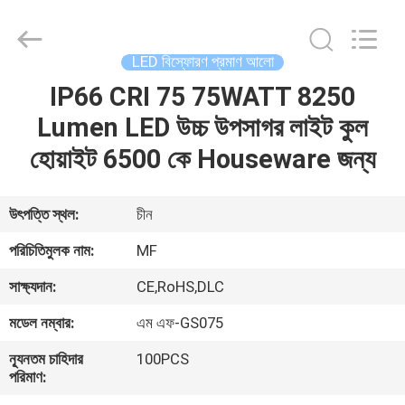
2026
Ming
Feng
Lighting
Co.,Ltd..
LED বিস্ফোরণ প্রমাণ আলো
All
Rights
Reserved.
IP66 CRI 75 75WATT 8250
বাড়ি
Lumen LED উচ্চ উপসাগর লাইট কুল
পণ্য
হোয়াইট 6500 কে Houseware জন্য
ভিডিও
উৎপত্তি স্থল:
চীন
পরিচিতিমুলক নাম:
MF
আমাদের
সাক্ষ্যদান:
CE,RoHS,DLC
সম্পর্কে
মডেল নম্বার:
এম এফ-GS075
কারখানা
ন্যূনতম চাহিদার
100PCS
পরিমাণ:
ভ্রমণ