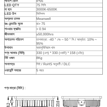
আইপি রেটিং
IP66
LED QTY
75 পিসি
না হবে
3000K-6500K
LED চিপ
ফিলিপস
অগ্রদত চালক
Meanwell
রঙ রেন্ডারিং সূচক
রা> 75
পাওয়ার ফ্যাক্টর
> 0.94
জীবনকাল
≥50,000hrs
অপারেশন পরিবেশ
তাপমাত্রা: -40 ° সেঃ ~ 50 ° সি / আর্দ্রতা: 10% ~
95%
উপাদান
অ্যালুমিনিয়াম খাদ
পণ্য আকার (মিমি)
330 (এল) * 330 (ওয়াট) * 158 (এইচ)
নিট ওজন
8Kg
শংসাপত্র
সিই / RoHS অনুবর্তী / DLC
ওয়ারেন্টি সময়ের
5 বছর
পণ্য মাত্রা (মিমি
)
: