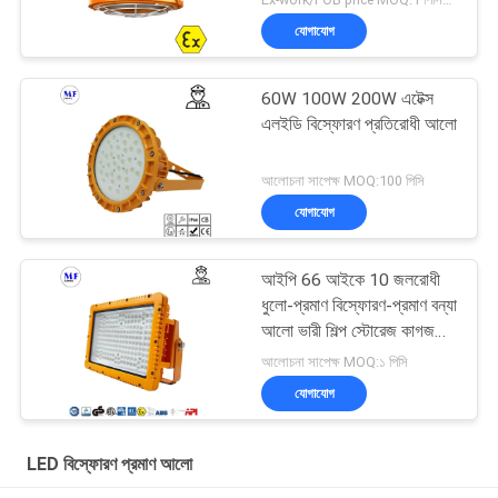
যোগাযোগ
60W 100W 200W এটেক্স
এলইডি বিস্ফোরণ প্রতিরোধী আলো
আলোচনা সাপেক্ষ MOQ:100 পিসি
যোগাযোগ
আইপি 66 আইকে 10 জলরোধী
ধুলো-প্রমাণ বিস্ফোরণ-প্রমাণ বন্যা
আলো ভারী শিল্প স্টোরেজ কাগজ
মিল জন্য
আলোচনা সাপেক্ষ MOQ:১ পিসি
যোগাযোগ
LED বিস্ফোরণ প্রমাণ আলো