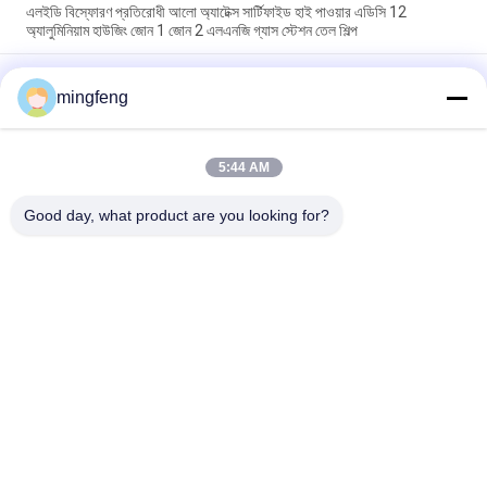
এলইডি বিস্ফোরণ প্রতিরোধী আলো অ্যাটেক্স সার্টিফাইড হাই পাওয়ার এডিসি 12
অ্যালুমিনিয়াম হাউজিং জোন 1 জোন 2 এলএনজি গ্যাস স্টেশন তেল শিল্প
20W 40W 60W IP66 LED বিস্ফোরণ প্রমাণ আলো Atex অনুমোদন বিস্ফোরণ
প্রমাণ জরুরী আলো বিস্ফোরণ প্রমাণ হাই বে লাইট
mingfeng
এলইডি বিস্ফোরণ-প্রমাণিত আলোর অ্যাটেক্স শংসাপত্র উচ্চ উপসাগরীয় অঞ্চল ঝুলন্ত
প্রাচীর মাউন্ট জোন 1 জোন 2 এলএনজি গ্যাস স্টেশন তেল শিল্প
5:44 AM
Good day, what product are you looking for?
সব
LED ট্রাই প্রুফ লাইট
এলইডি ফ্লাড লাইট
LED স্টেডিয়াম লাইট
LED উচ্চ বে আলোর
LED বিস্ফোরণ প্রমাণ আলো
LED টানেল হাল্কা