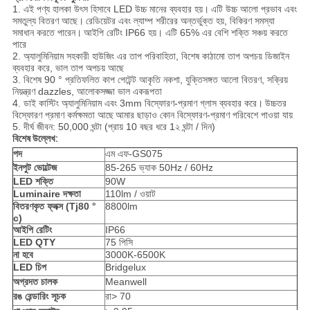
1. এই পণ্য হালকা উৎস হিসাবে LED উচ্চ মানের ব্যবহার হয়।
এটি উচ্চ আলো প্রভাব এবং
সমতুল্য বিতরণ আছে।
রেডিয়েটর এবং ল্যাম্প শরীরের অন্তর্ভুক্ত হয়, বিকিরণ সমস্যা
সমাধান করতে পারেন।
আইপি রেটিং IP66 হয়। এটি 65% এর বেশি শক্তি সঞ্চয় করতে
পারে
2. অ্যালুমিনিয়াম সহকারী হাউজিং এর তাপ পরিবাহিতা, বিশেষ কাঠামো তাপ অপচয় ডিজাইন
ব্যবহার করে, ভাল তাপ অপচয় আছে
3. বিশেষ 90 ° প্রতিফলিত কাপ পেটেন্ট আকৃতি নকশা, যুক্তিসঙ্গত আলো বিতরণ, সক্রিয়
নিয়ন্ত্রণ dazzles, আলোকসজ্জা ভাল একরূপতা
4. ডাই কাস্টিং অ্যালুমিনিয়াম এবং 3mm বিস্ফোরণ-প্রমাণ গ্লাস ব্যবহার করে।
উচ্চতর
বিস্ফোরণ প্রমাণ কর্মক্ষমতা আছে
আমার ছাড়াও কোন বিস্ফোরণ-প্রমাণ পরিবেশে পাওয়া যায়
5. দীর্ঘ জীবন: 50,000 ঘন্টা (প্রায় 10 বছর ধরে 1২ ঘন্টা / দিন)
বিশেষ উল্লেখ:
পদ
এম এফ-GS075
ইনপুট ভোল্টেজ
85-265 ভ্যাক 50Hz / 60Hz
LED শক্তি
90W
Luminaire দক্ষতা
110lm / ওয়াট
বিতরণকৃত ফ্লক্স (Tj80
°
8800lm
c)
আইপি রেটিং
IP66
LED QTY
75 পিসি
না হবে
3000K-6500K
LED চিপ
Bridgelux
অগ্রদত চালক
Meanwell
রঙ রেন্ডারিং সূচক
রা> 70