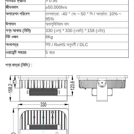
পাওয়ার ফ্যাক্টর
> 0.95
জীবনকাল
≥50,000hrs
অপারেশন পরিবেশ
তাপমাত্রা: -40 ° সেঃ ~ 50 ° সি / আর্দ্রতা: 10% ~
95%
উপাদান
অ্যালুমিনিয়াম খাদ
পণ্য আকার (মিমি)
330 (এল) * 330 (ওয়াট) * 158 (এইচ)
নিট ওজন
8Kg
শংসাপত্র
সিই / RoHS অনুবর্তী / DLC
ওয়ারেন্টি সময়ের
5 বছর
পণ্য মাত্রা (মিমি
)
: