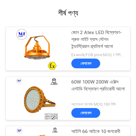
শীর্ষ পণ্য
জোন 2 Atex LED বিস্ফোরণ-
প্রুফ লাইট গ্যাস স্টেশন
ইন্ডাস্ট্রিয়াল প্ল্যাটফর্ম আলো
Ex-work/FOB price MOQ:1 পিসিএস
যোগাযোগ
60W 100W 200W এটেক্স
এলইডি বিস্ফোরণ প্রতিরোধী আলো
আলোচনা সাপেক্ষ MOQ:100 পিসি
যোগাযোগ
আইপি 66 আইকে 10 জলরোধী