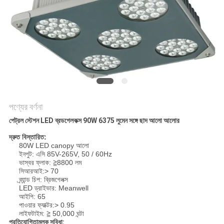
PRIVACY
POLICY
পণ্যের বর্ণনা
পেট্রল স্টেশন LED ব্রডগেলকক্স 90W 6375 লুমেন সঙ্গে ছাদ আলো আলোর
দ্রুত বিস্তারিত:
80W LED canopy আলো
ইনপুট: এসি 85V-265V, 50 / 60Hz
ভাস্বর ফ্লাক: ≧8800 লম
সিআরআই:> 70
ব্র্যান্ড চিপ: ব্রিজগেলক্স
LED ড্রাইভার: Meanwell
আইপি: 65
পাওয়ার ফ্যাক্টর:> 0.95
লাইফটাইম: ≧ 50,000 ঘন্টা
প্রতিযোগিতামূলক সুবিধা: