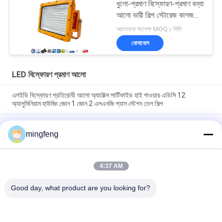
ধুলো-প্রমাণ বিস্ফোরণ-প্রমাণ বন্যা
আলো ভারী শিল্প স্টোরেজ কাগজ
মিল জন্য
আলোচনা সাপেক্ষ MOQ:১ পিসি
যোগাযোগ
LED বিস্ফোরণ প্রমাণ আলো
এলইডি বিস্ফোরণ প্রতিরোধী আলো অ্যাটেক্স সার্টিফাইড হাই পাওয়ার এডিসি 12
অ্যালুমিনিয়াম হাউজিং জোন 1 জোন 2 এলএনজি গ্যাস স্টেশন তেল শিল্প
20W 40W 60W IP66 LED বিস্ফোরণ প্রমাণ আলো Atex অনুমোদন বিস্ফোরণ
প্রমাণ জরুরী আলো বিস্ফোরণ প্রমাণ হাই বে লাইট
mingfeng
এলইডি বিস্ফোরণ-প্রমাণিত আলোর অ্যাটেক্স শংসাপত্র উচ্চ উপসাগরীয় অঞ্চল ঝুলন্ত
প্রাচীর মাউন্ট জোন 1 জোন 2 এলএনজি গ্যাস স্টেশন তেল শিল্প
4:37 AM
Good day, what product are you looking for?
সব