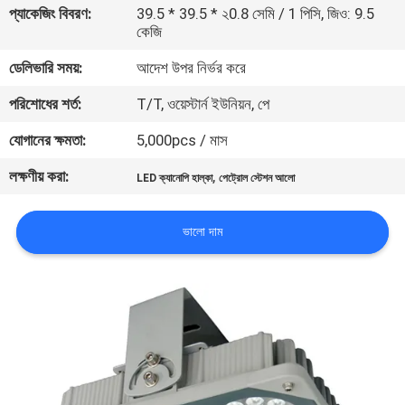
প্যাকেজিং বিবরণ:
39.5 * 39.5 * ২0.8 সেমি / 1 পিসি, জিও: 9.5
কেজি
মান
ডেলিভারি সময়:
আদেশ উপর নির্ভর করে
নিয়ন্ত্রণ
পরিশোধের শর্ত:
T/T, ওয়েস্টার্ন ইউনিয়ন, পে
যোগাযোগ
যোগানের ক্ষমতা:
5,000pcs / মাস
করুন
লক্ষণীয় করা:
,
LED ক্যানোপি হাল্কা
পেট্রোল স্টেশন আলো
উদ্ধৃতির
ভালো দাম
জন্য
আবেদন
সাইট
ম্যাপ