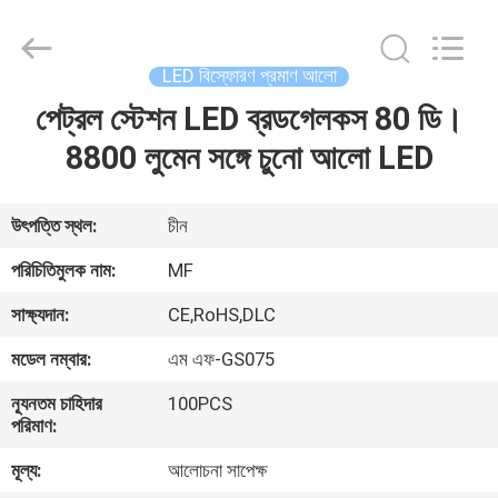
2026
Ming
Feng
Lighting
Co.,Ltd..
LED বিস্ফোরণ প্রমাণ আলো
All
Rights
Reserved.
পেট্রল স্টেশন LED ব্রডগেলকস 80 ডি।
বাড়ি
8800 লুমেন সঙ্গে চুনো আলো LED
পণ্য
উৎপত্তি স্থল:
চীন
ভিডিও
পরিচিতিমুলক নাম:
MF
সাক্ষ্যদান:
CE,RoHS,DLC
আমাদের
মডেল নম্বার:
এম এফ-GS075
সম্পর্কে
ন্যূনতম চাহিদার
100PCS
পরিমাণ:
কারখানা
মূল্য:
আলোচনা সাপেক্ষ
ভ্রমণ