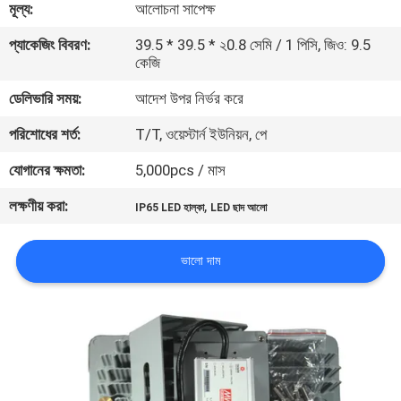
মূল্য:
আলোচনা সাপেক্ষ
মান
প্যাকেজিং বিবরণ:
39.5 * 39.5 * ২0.8 সেমি / 1 পিসি, জিও: 9.5
কেজি
নিয়ন্ত্রণ
ডেলিভারি সময়:
আদেশ উপর নির্ভর করে
যোগাযোগ
পরিশোধের শর্ত:
T/T, ওয়েস্টার্ন ইউনিয়ন, পে
করুন
যোগানের ক্ষমতা:
5,000pcs / মাস
লক্ষণীয় করা:
,
IP65 LED হাল্কা
LED ছাদ আলো
উদ্ধৃতির
জন্য
ভালো দাম
আবেদন
সাইট
ম্যাপ