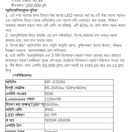
পাওয়ার ফ্যাক্টর:>0.95
জীবনকাল: ≧50,000 ঘন্টা
প্রতিযোগিতামূলক সুবিধা:
1. এই পণ্য আলোর উৎস হিসাবে উচ্চ মানের LED ব্যবহার করা হয়.এটি উচ্চ আলো প্রভাব
এবং প্রতিসম বিতরণ আছে.রেডিয়েটার এবং ল্যাম্প বডি একত্রিত করা হয়েছে, বিকিরণ
সমস্যার সমাধান করতে পারে।IP রেটিং হল IP66. এটি 65% এর বেশি শক্তি সঞ্চয় করতে
পারে
2. অ্যালুমিনিয়াম মিত্র হাউজিং এর তাপ পরিবাহিতা, বিশেষ কাঠামো তাপ অপচয় নকশা
ব্যবহার করে, ভাল তাপ অপচয় আছে
3. বিশেষ 90° প্রতিফলিত কাপ পেটেন্ট আকৃতি নকশা, যুক্তিসঙ্গত আলো বিতরণ, সক্রিয়
নিয়ন্ত্রণ চকচকে, আলোকসজ্জার ভাল অভিন্নতা
4. ডাই-কাস্টিং অ্যালুমিনিয়াম এবং 3 মিমি বিস্ফোরণ-প্রমাণ গ্লাস ব্যবহার করে।উচ্চতর
বিস্ফোরণ প্রমাণ কর্মক্ষমতা আছে.খনি ছাড়া যেকোনো বিস্ফোরণ-প্রমাণ পরিবেশে পাওয়া যায়
5. দীর্ঘ জীবন: সাদা এলইডি 50,000 ঘন্টার বেশি স্থায়ী হয় (প্রায় 10 বছর ধরে 12 ঘন্টা/
দিন)
স্পেসিফিকেশন:
আইটেম
MF-GS050
ইনপুট ভোল্টেজ
85-265Vac 50Hz/60Hz
এলইডি পাওয়ার
50W
Luminaire দক্ষতা
110lm/W
বিতরণ করা ফ্লাক্স(Tj80
°
গ)
5500lm
আইপি রেটিং
IP66
LED পরিমাণ
60 পিসি
না হবে
3000K-6500K
এলইডি চিপ
অগ্রদত চালক
মানেওয়েল