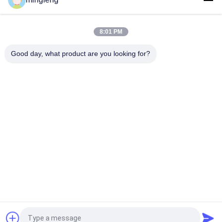
এলইডি বিস্ফোরণ-প্রমাণিত আলোর অ্যাটেক্স শংসাপত্র উচ্চ উপসাগরীয় অঞ্চল ঝুলন্ত
প্রাচীর মাউন্ট জোন 1 জোন 2 এলএনজি গ্যাস স্টেশন তেল শিল্প
8:01 PM
Good day, what product are you looking for?
সব
LED ট্রাই প্রুফ লাইট
এলইডি ফ্লাড লাইট
LED স্টেডিয়াম লাইট
LED উচ্চ বে আলোর
LED বিস্ফোরণ প্রমাণ আলো
LED টানেল হাল্কা
LED রাস্তার আলো
এলইডি সার্চ লাইট
提交
উদ্ধৃতির জন্য আবেদন