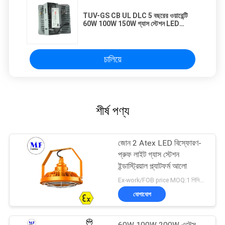
TUV-GS CB UL DLC 5 বছরের ওয়ারেন্টি
60W 100W 150W গ্যাস স্টেশন LED
বিস্ফোরণ প্রমাণ আলো
চালিয়ে
শীর্ষ পণ্য
জোন 2 Atex LED বিস্ফোরণ-
প্রুফ লাইট গ্যাস স্টেশন
ইন্ডাস্ট্রিয়াল প্ল্যাটফর্ম আলো
Ex-work/FOB price MOQ:1 পিসিএস
যোগাযোগ
60W 100W 200W এটেক্স