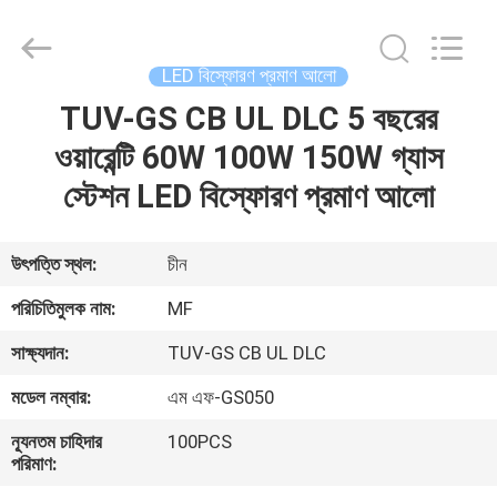
2026
Ming
Feng
Lighting
Co.,Ltd..
LED বিস্ফোরণ প্রমাণ আলো
All
Rights
Reserved.
TUV-GS CB UL DLC 5 বছরের
বাড়ি
ওয়ারেন্টি 60W 100W 150W গ্যাস
পণ্য
স্টেশন LED বিস্ফোরণ প্রমাণ আলো
ভিডিও
উৎপত্তি স্থল:
চীন
পরিচিতিমুলক নাম:
MF
আমাদের
সাক্ষ্যদান:
TUV-GS CB UL DLC
সম্পর্কে
মডেল নম্বার:
এম এফ-GS050
কারখানা
ন্যূনতম চাহিদার
100PCS
পরিমাণ:
ভ্রমণ