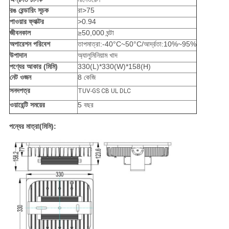
রঙ রেন্ডারিং সূচক
রা>75
পাওয়ার ফ্যাক্টর
>0.94
জীবনকাল
≥50,000 ঘন্টা
অপারেশন পরিবেশ
তাপমাত্রা:-40°C~50°C/আর্দ্রতা:10%~95%
উপাদান
অ্যালুমিনিয়াম খাদ
পণ্যের আকার (মিমি)
330(L)*330(W)*158(H)
নেট ওজন
8 কেজি
সনদপত্র
TUV-GS CB UL DLC
ওয়ারেন্টি সময়ের
5 বছর
পন্যের মাত্রা
(
মিমি
)
: