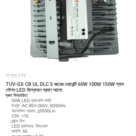
PRIVACY
POLICY
পণ্যের বর্ণনা
TUV-GS CB UL DLC 5 বছরের ওয়ারেন্টি 60W 100W 150W গ্যাস
স্টেশন LED বিস্ফোরণ প্রমাণ আলো
দ্রুত বিস্তারিত:
50W LED ক্যানোপি লাইট
ইনপুট: AC 85V-265V, 50/60Hz
আলোকিত প্রবাহ: ≧5500Lm
CRI: >70
ব্র্যান্ড চিপ:
LED ড্রাইভার: মিনওয়েল
আইপি: 66