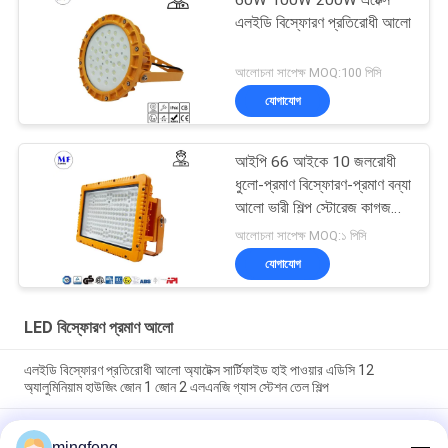
এলইডি বিস্ফোরণ প্রতিরোধী আলো
আলোচনা সাপেক্ষ MOQ:100 পিসি
যোগাযোগ
আইপি 66 আইকে 10 জলরোধী
ধুলো-প্রমাণ বিস্ফোরণ-প্রমাণ বন্যা
আলো ভারী শিল্প স্টোরেজ কাগজ
মিল জন্য
আলোচনা সাপেক্ষ MOQ:১ পিসি
যোগাযোগ
LED বিস্ফোরণ প্রমাণ আলো
এলইডি বিস্ফোরণ প্রতিরোধী আলো অ্যাটেক্স সার্টিফাইড হাই পাওয়ার এডিসি 12
অ্যালুমিনিয়াম হাউজিং জোন 1 জোন 2 এলএনজি গ্যাস স্টেশন তেল শিল্প
20W 40W 60W IP66 LED বিস্ফোরণ প্রমাণ আলো Atex অনুমোদন বিস্ফোরণ
প্রমাণ জরুরী আলো বিস্ফোরণ প্রমাণ হাই বে লাইট
mingfeng