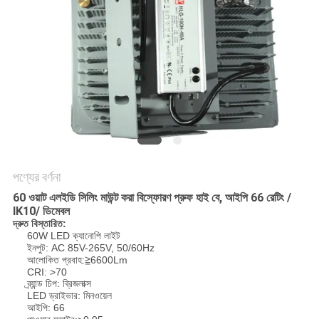
PRIVACY
POLICY
পণ্যের বর্ণনা
60 ওয়াট এলইডি সিলিং মাউন্ট করা বিস্ফোরণ প্রুফ হাই বে, আইপি 66 রেটিং /
IK10/ ডিমেবল
দ্রুত বিস্তারিত:
60W LED ক্যানোপি লাইট
ইনপুট: AC 85V-265V, 50/60Hz
আলোকিত প্রবাহ:≧6600Lm
CRI: >70
ব্র্যান্ড চিপ: ব্রিজলাক্স
LED ড্রাইভার: মিনওয়েল
আইপি: 66