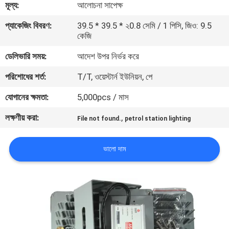
মূল্য:
আলোচনা সাপেক্ষ
মান
প্যাকেজিং বিবরণ:
39.5 * 39.5 * ২0.8 সেমি / 1 পিসি, জিও: 9.5
কেজি
নিয়ন্ত্রণ
ডেলিভারি সময়:
আদেশ উপর নির্ভর করে
যোগাযোগ
পরিশোধের শর্ত:
T/T, ওয়েস্টার্ন ইউনিয়ন, পে
করুন
যোগানের ক্ষমতা:
5,000pcs / মাস
লক্ষণীয় করা:
,
File not found.
petrol station lighting
উদ্ধৃতির
জন্য
ভালো দাম
আবেদন
সাইট
ম্যাপ