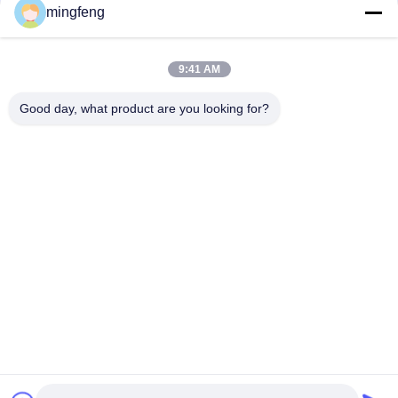
প্রমাণ জরুরী আলো বিস্ফোরণ প্রমাণ হাই বে লাইট
mingfeng
এলইডি বিস্ফোরণ-প্রমাণিত আলোর অ্যাটেক্স শংসাপত্র উচ্চ উপসাগরীয় অঞ্চল ঝুলন্ত
প্রাচীর মাউন্ট জোন 1 জোন 2 এলএনজি গ্যাস স্টেশন তেল শিল্প
9:41 AM
Good day, what product are you looking for?
সব
LED ট্রাই প্রুফ লাইট
এলইডি ফ্লাড লাইট
LED স্টেডিয়াম লাইট
LED উচ্চ বে আলোর
LED বিস্ফোরণ প্রমাণ আলো
LED টানেল হাল্কা
LED রাস্তার আলো
এলইডি সার্চ লাইট
提交