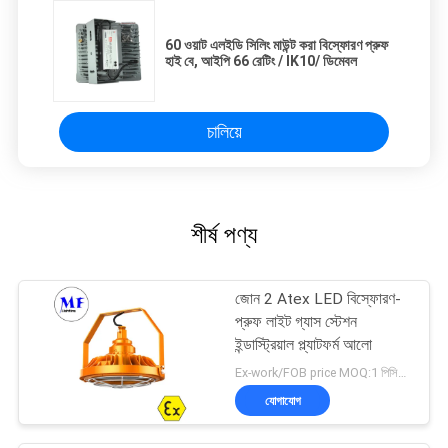
60 ওয়াট এলইডি সিলিং মাউন্ট করা বিস্ফোরণ প্রুফ
হাই বে, আইপি 66 রেটিং / IK10/ ডিমেবল
চালিয়ে
শীর্ষ পণ্য
জোন 2 Atex LED বিস্ফোরণ-
প্রুফ লাইট গ্যাস স্টেশন
ইন্ডাস্ট্রিয়াল প্ল্যাটফর্ম আলো
Ex-work/FOB price MOQ:1 পিসিএস
যোগাযোগ