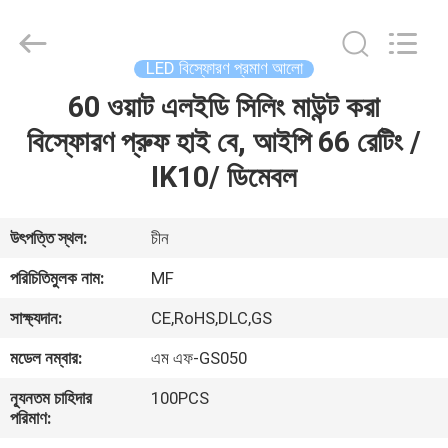
2026
Ming
Feng
Lighting
Co.,Ltd..
LED বিস্ফোরণ প্রমাণ আলো
All
Rights
Reserved.
60 ওয়াট এলইডি সিলিং মাউন্ট করা
বাড়ি
বিস্ফোরণ প্রুফ হাই বে, আইপি 66 রেটিং /
পণ্য
IK10/ ডিমেবল
ভিডিও
উৎপত্তি স্থল:
চীন
পরিচিতিমুলক নাম:
MF
আমাদের
সাক্ষ্যদান:
CE,RoHS,DLC,GS
সম্পর্কে
মডেল নম্বার:
এম এফ-GS050
কারখানা
ন্যূনতম চাহিদার
100PCS
পরিমাণ:
ভ্রমণ