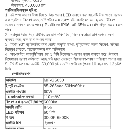
পাওয়ার ফ্যাক্টর:>0.95
জীবনকাল: ≧50,000 ঘন্টা
প্রতিযোগিতামূলক সুবিধা:
1. এই পণ্য আলোর উৎস হিসাবে উচ্চ মানের LED ব্যবহার করা হয়.এটি উচ্চ আলো প্রভাব
এবং প্রতিসম বিতরণ আছে.রেডিয়েটার এবং ল্যাম্প বডি একত্রিত করা হয়েছে, বিকিরণ
সমস্যার সমাধান করতে পারে।IP রেটিং হল IP66. এটি 65% এর বেশি শক্তি সঞ্চয় করতে
পারে
2. অ্যালুমিনিয়াম মিত্র হাউজিং এর তাপ পরিবাহিতা, বিশেষ কাঠামো তাপ অপচয় নকশা
ব্যবহার করে, ভাল তাপ অপচয় আছে
3. বিশেষ 90° প্রতিফলিত কাপ পেটেন্ট আকৃতি নকশা, যুক্তিসঙ্গত আলো বিতরণ, সক্রিয়
নিয়ন্ত্রণ চকচকে, আলোকসজ্জার ভাল অভিন্নতা
4. ডাই-কাস্টিং অ্যালুমিনিয়াম এবং 3 মিমি বিস্ফোরণ-প্রমাণ গ্লাস ব্যবহার করে।উচ্চতর
বিস্ফোরণ প্রমাণ কর্মক্ষমতা আছে.খনি ছাড়া যেকোনো বিস্ফোরণ-প্রমাণ পরিবেশে পাওয়া যায়
5. দীর্ঘ জীবন: সাদা এলইডি 50,000 ঘন্টার বেশি স্থায়ী হয় (প্রায় 10 বছর ধরে 12 ঘন্টা/
দিন)
স্পেসিফিকেশন:
আইটেম
MF-GS050
ইনপুট ভোল্টেজ
85-265Vac 50Hz/60Hz
এলইডি পাওয়ার
60W
Luminaire দক্ষতা
110lm/W
বিতরণ করা ফ্লাক্স(Tj80
°
গ)
6600lm
আইপি রেটিং
IP66
LED পরিমাণ
60 পিসি
না হবে
3000K-6500K
এলইডি চিপ
ব্রিজলাক্স
অগ্রদত চালক
মানেওয়েল