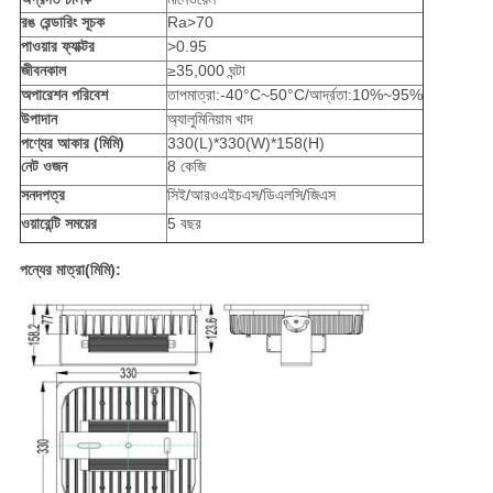
রঙ রেন্ডারিং সূচক
Ra>70
পাওয়ার ফ্যাক্টর
>0.95
জীবনকাল
≥35,000 ঘন্টা
অপারেশন পরিবেশ
তাপমাত্রা:-40°C~50°C/আর্দ্রতা:10%~95%
উপাদান
অ্যালুমিনিয়াম খাদ
পণ্যের আকার (মিমি)
330(L)*330(W)*158(H)
নেট ওজন
8 কেজি
সনদপত্র
সিই/আরওএইচএস/ডিএলসি/জিএস
ওয়ারেন্টি সময়ের
5 বছর
পন্যের মাত্রা
(
মিমি
)
: