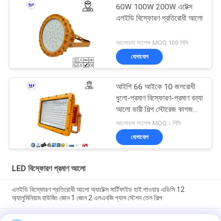
60W 100W 200W এটেক্স
এলইডি বিস্ফোরণ প্রতিরোধী আলো
আলোচনা সাপেক্ষ MOQ:100 পিসি
যোগাযোগ
আইপি 66 আইকে 10 জলরোধী
ধুলো-প্রমাণ বিস্ফোরণ-প্রমাণ বন্যা
আলো ভারী শিল্প স্টোরেজ কাগজ
মিল জন্য
আলোচনা সাপেক্ষ MOQ:১ পিসি
যোগাযোগ
LED বিস্ফোরণ প্রমাণ আলো
এলইডি বিস্ফোরণ প্রতিরোধী আলো অ্যাটেক্স সার্টিফাইড হাই পাওয়ার এডিসি 12
অ্যালুমিনিয়াম হাউজিং জোন 1 জোন 2 এলএনজি গ্যাস স্টেশন তেল শিল্প
20W 40W 60W IP66 LED বিস্ফোরণ প্রমাণ আলো Atex অনুমোদন বিস্ফোরণ