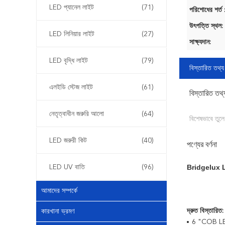
LED প্যানেল লাইট
(71)
পরিশোধের শর্ত 
উৎপত্তি স্থল:
LED লিনিয়ার লাইট
(27)
সাক্ষ্যদান:
LED বৃদ্ধি লাইট
(79)
বিস্তারিত তথ্য
এলইডি স্টেজ লাইট
(61)
বিস্তারিত তথ্
নেতৃত্বাধীন জরুরি আলো
(64)
বিশেষভাবে তুলে
LED জরুরী কিট
(40)
পণ্যের বর্ণনা
Bridgelux L
LED UV বাতি
(96)
আমাদের সম্পর্কে
দ্রুত বিস্তারিত:
কারখানা ভ্রমণ
6 "COB LED