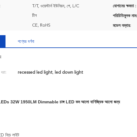
:
T/T, ওয়েস্টার্ন ইউনিয়ন, পে, L/C
যোগানের ক্ষমতা :
চীন
পরিচিতিমুলক নাম:
CE, RoHS
মডেল নম্বার:
পণ্যের বর্ণনা
য
 ধরা:
recessed led light
,
led down light
EDs 32W 1950LM Dimmable চাঙ্গ LED কম আলো বাণিজ্যিক আলো জন্য
 নিচে লাইট