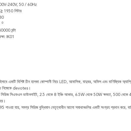
 200V-240V, 50 / 60Hz
: ≧ 1950 লিটার
80
0
45
0000 ঘন্টা
রক্ষা: IK01
বে একটি বিশিষ্ট চীন হালকা কোম্পানী নিচে LED, আবাসিক, যাদুঘর, অফিস এবং বাণিজ্যিক অ্যাপ্
ন্য নিজেকে devotes।
রিজ সিএফএল ডাউনলাইট, 2.5 থেকে 8 ইঞ্চি আকার, 6.5W থেকে 50W ক্ষমতা, 500 থেকে 4000L
য়।
 পাওয়া যায়, সমগ্র সিরিজ বুদ্ধিমান নেতৃত্বাধীন আলো সমাধানগুলির একটি সংগ্রহ প্রদান করে, বা