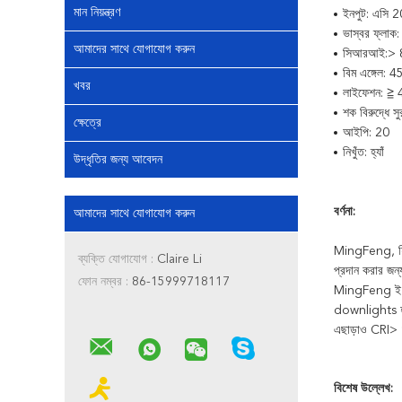
মান নিয়ন্ত্রণ
ইনপুট: এসি
ভাস্বর ফ্লাক
আমাদের সাথে যোগাযোগ করুন
সিআরআই:> 
বিম এঙ্গেল: 
খবর
লাইফেশন: ≧ 4
শক বিরুদ্ধে সু
ক্ষেত্রে
আইপি: 20
নিখুঁত: হ্যাঁ
উদ্ধৃতির জন্য আবেদন
বর্ণনা:
আমাদের সাথে যোগাযোগ করুন
MingFeng, হিসা
ব্যক্তি যোগাযোগ :
Claire Li
প্রদান করার জ
ফোন নম্বর :
86-15999718117
MingFeng ই সি
downlights হ
এছাড়াও CRI> 95
বিশেষ উল্লেখ: