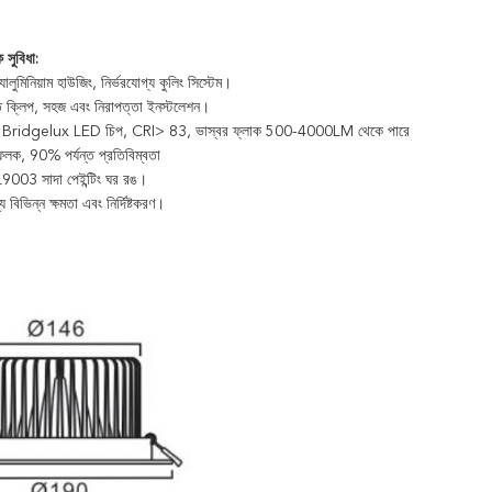
 সুবিধা:
যালুমিনিয়াম হাউজিং, নির্ভরযোগ্য কুলিং সিস্টেম।
ত ক্লিপ, সহজ এবং নিরাপত্তা ইনস্টলেশন।
লতা Bridgelux LED চিপ, CRI> 83, ভাস্বর ফ্লাক 500-4000LM থেকে পারে
ফলক, 90% পর্যন্ত প্রতিবিম্বতা
 RAL9003 সাদা পেইন্টিং ঘর রঙ।
্য বিভিন্ন ক্ষমতা এবং নির্দিষ্টকরণ।