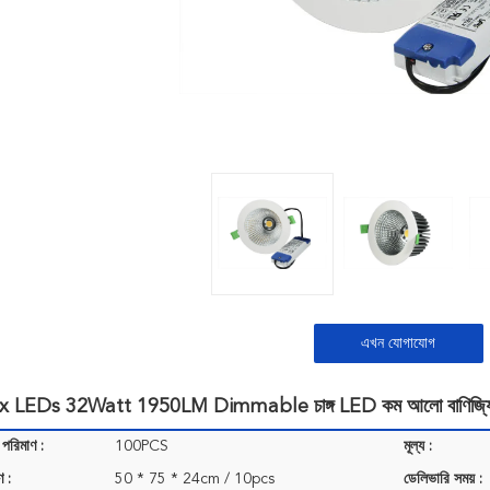
এখন যোগাযোগ
x LEDs 32Watt 1950LM Dimmable চাঙ্গ LED কম আলো বাণিজ্য
 পরিমাণ :
100PCS
মূল্য :
ণ :
50 * 75 * 24cm / 10pcs
ডেলিভারি সময় :