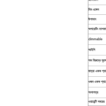
জীবনকাল
বিম এঙ্গেল
উপাদান
অপারেটিং তাপমাত
dimmable
আইপি
শক বিরুদ্ধে সুরক্
মাত্রা একক প্য
ওজন একক প্যা
শংসাপত্র
ওয়ারেন্টি সময়ের