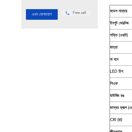
মডেল নাম্বার
Free call
ইনপুট ভোল্টেজ
শক্তি (ওয়াট)
মাত্রা
না হবে
LED চিপ
পিএফ
হাউজিং রঙ
ভাস্বর ফ্লক্স (
CRI (রা)