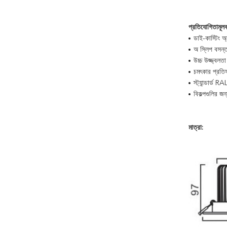
প্রতিযোগিতামূলক
ডাই-কাস্টিং অ্
অ স্লিপ বসন্
উচ্চ উজ্জ্ব
চমৎকার প্রতি
স্ট্যান্ডার্ড
বিকল্পগুলির জন
মাত্রা: