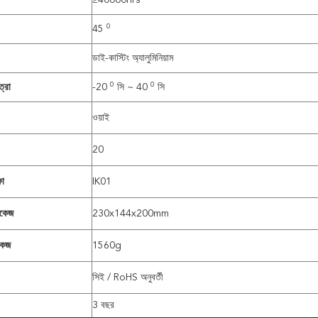
≥40000hrs
0
45
ডাই-কাস্টিং অ্যালুমিনিয়াম
0
0
্রা
-20
সি ~ 40
সি
ওয়াই
20
ষা
IK01
াকেজ
230x144x200mm
কেজ
1560g
সিই / RoHS অনুবর্তী
3 বছর