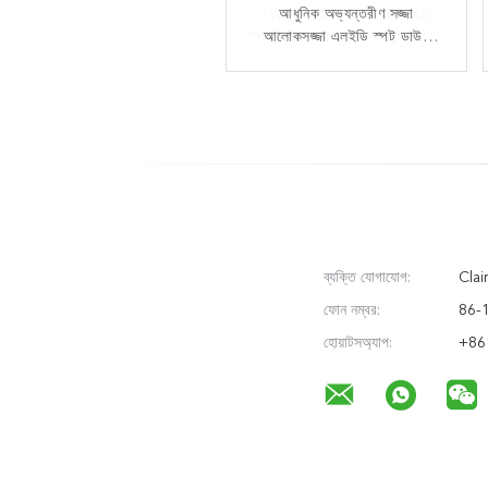
3W*9PCS ডিমেবল মিনি LED
আধুনিক অভ্যন্তরীণ সজ্জা
স্পট লাইট, স্টার লাইট ইনপুট 220-
আলোকসজ্জা এলইডি স্পট ডাউন
লাইট 5W-80W স্কয়ার সার্কেল
240Vac
ট্রিম হোটেল রুম করিডোর
ব্যক্তি যোগাযোগ:
Clair
ফোন নম্বর:
86-
হোয়াটসঅ্যাপ:
+86