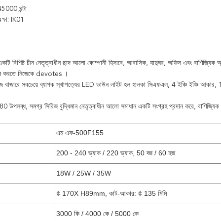
5000 ঘন্টা
রক্ষা: IK01
নেতৃত্বাধীন ছাদ আলো
ি বিশিষ্ট চীন
কোম্পানী হিসাবে,
আবাসিক, যাদুঘর, অফিস এবং বাণিজ্যিক অ্
ান করতে নিজেকে devotes
।
িজ বাজারে সবচেয়ে ব্যাপক স্থাপত্যের LED ডাউন লাইট হল হালকা সিএফএল, 4 ইঞ্চি ইঞ্চি আ
0 উপলব্ধ, সমগ্র সিরিজ বুদ্ধিমান নেতৃত্বাধীন আলো সমাধান একটি সংগ্রহ প্রদান করে, বাণিজ্যি
এম এফ-500F155
200 - 240 ভ্যাক / 220 ভ্যাক, 50 হ্জ / 60 হজ
18W / 25W / 35W
¢ 170X H89mm, কাট-আকার: ¢ 135 মিমি
3000 কি / 4000 কে / 5000 কে