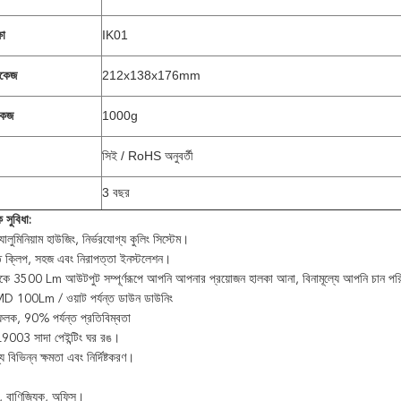
IK01
ষা
212x138x176mm
াকেজ
1000g
কেজ
সিই / RoHS অনুবর্তী
3 বছর
 সুবিধা:
যালুমিনিয়াম হাউজিং, নির্ভরযোগ্য কুলিং সিস্টেম।
ত ক্লিপ, সহজ এবং নিরাপত্তা ইনস্টলেশন।
3500 Lm আউটপুট সম্পূর্ণরূপে আপনি আপনার প্রয়োজন হালকা আনা, বিনামূল্যে আপনি চান পর
SMD 100Lm / ওয়াট পর্যন্ত ডাউন ডাউনিং
ফলক, 90% পর্যন্ত প্রতিবিম্বতা
 RAL9003 সাদা পেইন্টিং ঘর রঙ।
্য বিভিন্ন ক্ষমতা এবং নির্দিষ্টকরণ।
, বাণিজ্যিক, অফিস।