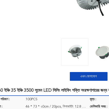
এখন যোগাযোগ
ইঞ্চি 35 ইঞ্চি 3500 লুমেন LED সিলিং লাইফিং শক্তি সংরক্ষণাগারের জন্য য
 পরিমাণ :
100PCS
মূল্য :
ণ :
46 * 73 * ২0cm / 20pcs, গিগাবাইট: 12.8 কেজি
ডেলিভারি সময় :