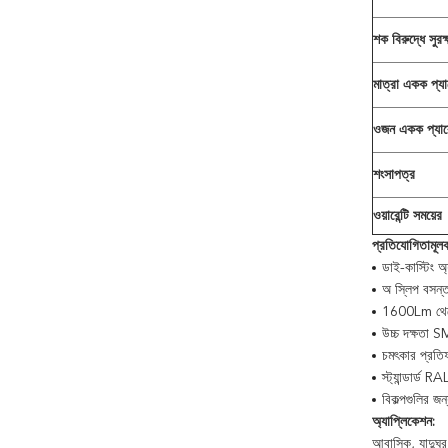
শক বিরুদ্ধে সুরক্
মাত্রা একক প্য
ওজন একক প্যা
শংসাপত্র
ওয়ারেন্টি সময়ের
প্রতিযোগিতামূলক
ডাই-কাস্টিং অ্
অ স্লিপ বসন্
1600Lm থেকে 
উচ্চ দক্ষতা 
চমৎকার প্রতি
স্ট্যান্ডার্ড
বিকল্পগুলির জন
অ্যাপ্লিকেশন:
আবাসিক, যাদুঘর