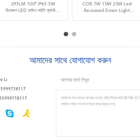
1W * 9pcs Dimmable LED
295LM 100° IP65 5W
COB 7W 10W 20W Led
IP20 30W LED Scoop
ডিমেবল LED ডাউন লাইট ক্যাবিনেট
ডাউন আলো ক্যাট, 98lm * 9,
Down Lights with 2700K-
Recessed Down Light
আর / জি / বি রঙ 85-277Vac
স্পটলাইট
Office High Cri Energy
5000K Dimmable LED
স্পটলাইট ressessed
Efficient for Living Room
Down Lights
আমাদের সাথে যোগাযোগ করুন
e Li
আপনার বার্তা লিখুন
15999718117
15999718117