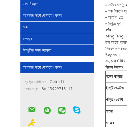
মান নিয়ন্ত্রণ
লাইফেশন: ≧ 4
শক বিরুদ্ধে সু
আমাদের সাথে যোগাযোগ করুন
আইপি: 20
নিখুঁত: হ্যাঁ
খবর
বর্ণনা:
MingFeng, একট
ক্ষেত্রে
ছাদ আলো
প্রদ
মিংফেন এফ সির
উদ্ধৃতির জন্য আবেদন
উজ্জ্বলতা।
এছাড়াও CRI> 8
আমাদের সাথে যোগাযোগ করুন
বিশেষ উল্লেখ:
মডেল নাম্বার
ব্যক্তি যোগাযোগ :
Claire Li
ইনপুট ভোল্টেজ
ফোন নম্বর :
86-15999718117
শক্তি (ওয়াট)
মাত্রা
না হবে