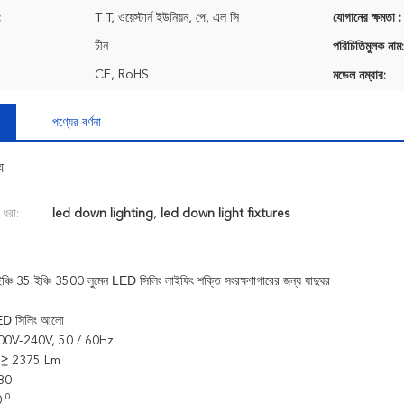
:
T T, ওয়েস্টার্ন ইউনিয়ন, পে, এল সি
যোগানের ক্ষমতা :
চীন
পরিচিতিমুলক নাম:
CE, RoHS
মডেল নম্বার:
পণ্যের বর্ণনা
য
 ধরা:
led down lighting
,
led down light fixtures
LED সিলিং
চি 35 ইঞ্চি 3500 লুমেন
লাইফিং শক্তি সংরক্ষণাগারের জন্য যাদুঘর
D সিলিং আলো
 200V-240V, 50 / 60Hz
ক: ≧ 2375 Lm
80
0
90