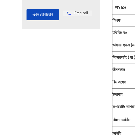
LED চিপ
Free call
পিএফ
হাউজিং রঙ
ভাস্বর ফ্লক্স (
সিআরআই
(
রা
জীবনকাল
বিম এঙ্গেল
উপাদান
অপারেটিং তাপমাত
dimmable
আইপি