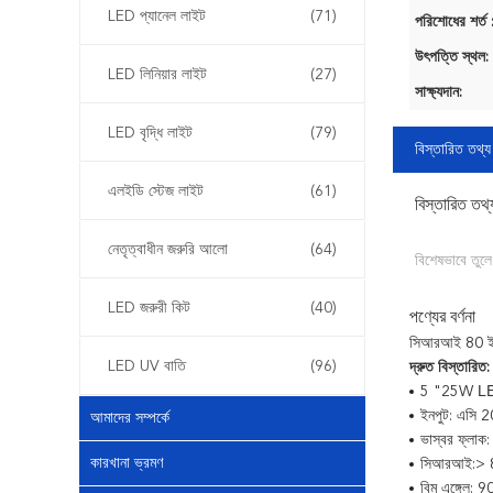
LED প্যানেল লাইট
(71)
পরিশোধের শর্ত 
উৎপত্তি স্থল:
LED লিনিয়ার লাইট
(27)
সাক্ষ্যদান:
LED বৃদ্ধি লাইট
(79)
বিস্তারিত তথ্য
এলইডি স্টেজ লাইট
(61)
বিস্তারিত তথ্
নেতৃত্বাধীন জরুরি আলো
(64)
বিশেষভাবে তুলে
LED জরুরী কিট
(40)
পণ্যের বর্ণনা
সিআরআই 80 ইঞ্
LED UV বাতি
(96)
দ্রুত বিস্তারিত:
LE
5 "25W
ইনপুট: এসি
আমাদের সম্পর্কে
ভাস্বর ফ্লা
কারখানা ভ্রমণ
সিআরআই:> 
বিম এঙ্গেল: 