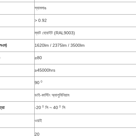
স্যামসাঙ
> 0.92
ম্যাট হোয়াইট (RAL9003)
1620lm / 2375lm / 3500lm
এলএম)
≥80
)
≥45000hrs
0
90
ডাই-কাস্টিং অ্যালুমিনিয়াম
0
0
-20
সি ~ 40
সি
্রা
ওয়াই
20