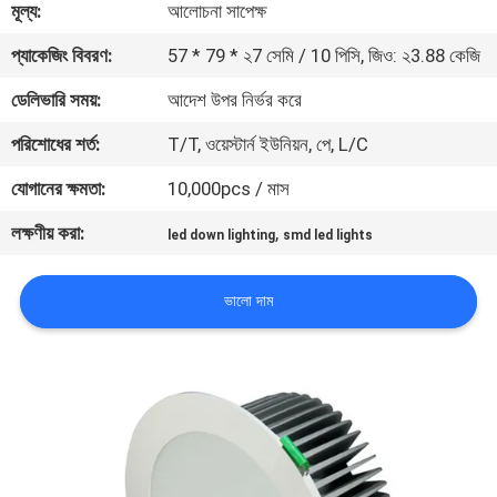
মূল্য:
আলোচনা সাপেক্ষ
মান
প্যাকেজিং বিবরণ:
57 * 79 * ২7 সেমি / 10 পিসি, জিও: ২3.88 কেজি
নিয়ন্ত্রণ
ডেলিভারি সময়:
আদেশ উপর নির্ভর করে
পরিশোধের শর্ত:
T/T, ওয়েস্টার্ন ইউনিয়ন, পে, L/C
যোগাযোগ
যোগানের ক্ষমতা:
10,000pcs / মাস
করুন
লক্ষণীয় করা:
,
led down lighting
smd led lights
উদ্ধৃতির
ভালো দাম
জন্য
আবেদন
সাইট
ম্যাপ