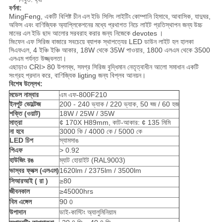
বর্ণনা:
MingFeng, একটি বিশিষ্ট চীন
এল
ইডি সিলিং লাইটিং
কোম্পানি হিসাবে,
আবাসিক, যাদুঘর,
অফিস এবং বাণিজ্যিক অ্যাপ্লিকেশনের মধ্যে প্রথাগত নিচে লাইট প্রতিস্থাপন জন্য
উচ্চ
মানের
এল
ইডি ছাদ আলোর
সরবরাহ করার জন্য নিজেকে devotes
।
মিংফেন এফ সিরিজ বাজারে সবচেয়ে ব্যাপক স্থাপত্যের LED ডাউন লাইট হল হালকা
সিএফএল, 4 ইঞ্চি ইঞ্চি আকার, 18W থেকে 35W পাওয়ার, 1800 এলএম থেকে 3500
এলএম পর্যন্ত উজ্জ্বলতা।
এছাড়াও CRI> 80 উপলব্ধ, সমগ্র সিরিজ বুদ্ধিমান নেতৃত্বাধীন আলো সমাধান একটি
সংগ্রহ প্রদান করে, বাণিজ্যিক ligting জন্য বিপ্লব আনয়ন।
বিশেষ উল্লেখ:
মডেল নাম্বার
এম এফ-800F210
ইনপুট ভোল্টেজ
200 - 240 ভ্যাক / 220 ভ্যাক, 50 হ্জ / 60 হজ
শক্তি (ওয়াট)
18W / 25W / 35W
মাত্রা
¢ 170X H89mm, কাট-আকার: ¢ 135 মিমি
না হবে
3000 কি / 4000 কে / 5000 কে
LED চিপ
স্যামসাঙ
পিএফ
> 0.92
হাউজিং রঙ
ম্যাট হোয়াইট (RAL9003)
ভাস্বর ফ্লক্স (এলএম)
1620lm / 2375lm / 3500lm
সিআরআই
(
রা
)
≥80
জীবনকাল
≥45000hrs
বিম এঙ্গেল
90
0
উপাদান
ডাই-কাস্টিং অ্যালুমিনিয়াম