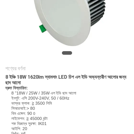
PRIVACY
POLICY
পণ্যের বর্ণনা
8 ইঞ্চি 18W 1620lm স্যামসাং LED চিপ
এল
ইডি অভ্যন্তরীণ আলোর
জন্য
ছাদ
আলো
দ্রুত বিস্তারিত:
8 "18W / 25W / 35W
এল
ইডি ছাদ আলো
ইনপুট: এসি 200V-240V, 50 / 60Hz
ভাস্বর ফ্লাক: ≧ 3500 লিমি
সিআরআই:> 80
বিম এঙ্গেল: 90
0
লাইফেশন: ≧ 45000 ঘন্টা
শক বিরুদ্ধে সুরক্ষা: IK01
আইপি: 20
নিখুঁত: হ্যাঁ