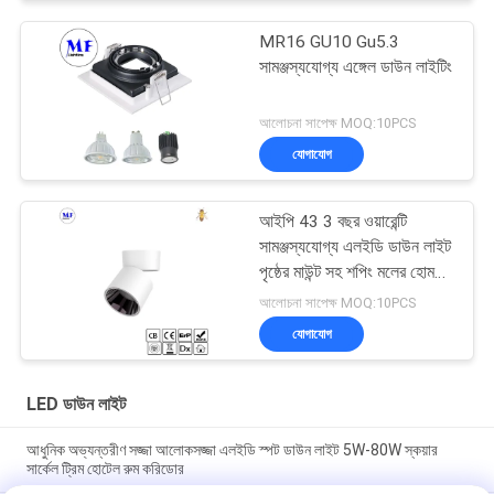
MR16 GU10 Gu5.3
সামঞ্জস্যযোগ্য এঙ্গেল ডাউন লাইটিং
আলোচনা সাপেক্ষ MOQ:10PCS
যোগাযোগ
আইপি 43 3 বছর ওয়ারেন্টি
সামঞ্জস্যযোগ্য এলইডি ডাউন লাইট
পৃষ্ঠের মাউন্ট সহ শপিং মলের হোম
ব্যবহারের জন্য
আলোচনা সাপেক্ষ MOQ:10PCS
যোগাযোগ
LED ডাউন লাইট
আধুনিক অভ্যন্তরীণ সজ্জা আলোকসজ্জা এলইডি স্পট ডাউন লাইট 5W-80W স্কয়ার
সার্কেল ট্রিম হোটেল রুম করিডোর