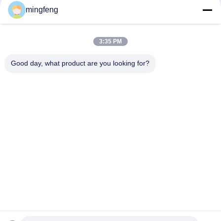
mingfeng
295LM 100° IP65 5W ডিমেবল LED ডাউন লাইট ক্যাবিনেট স্পটলাইট
COB 7W 10W 20W Led Recessed Down Light Office High Cri
Energy Efficient for Living Room
3:35 PM
Good day, what product are you looking for?
সব
LED ট্রাই প্রুফ লাইট
এলইডি ফ্লাড লাইট
LED স্টেডিয়াম লাইট
LED উচ্চ বে আলোর
LED বিস্ফোরণ প্রমাণ আলো
LED টানেল হাল্কা
LED রাস্তার আলো
এলইডি সার্চ লাইট
提交