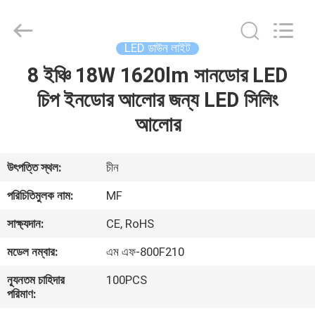
2026
Ming
Feng
Lighting
Co.,Ltd..
LED ডাউন লাইট
All
Rights
Reserved.
8 ইঞ্চি 18W 1620lm সানডোর LED
বাড়ি
চিপ ইনডোর আলোর জন্য LED সিলিং
পণ্য
আলোর
ভিডিও
উৎপত্তি স্থল:
চীন
পরিচিতিমুলক নাম:
MF
আমাদের
সাক্ষ্যদান:
CE, RoHS
সম্পর্কে
মডেল নম্বার:
এম এফ-800F210
কারখানা
ন্যূনতম চাহিদার
100PCS
পরিমাণ:
ভ্রমণ