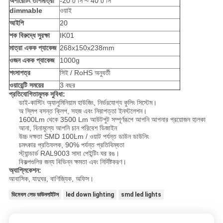
অপারেটিং তাপমাত্রা
-20
সি ~ 40
সি
0
0
dimmable
ওয়াই
আইপি
20
শক বিরুদ্ধে সুরক্ষা
IK01
মাত্রা একক প্যাকেজ
268x150x238mm
ওজন একক প্যাকেজ
1000g
শংসাপত্র
সিই / RoHS অনুবর্তী
ওয়ারেন্টি সময়ের
3 বছর
প্রতিযোগিতামূলক সুবিধা:
ডাই-কাস্টিং অ্যালুমিনিয়াম হাউজিং, নির্ভরযোগ্য কুলিং সিস্টেম।
অ স্লিপ বসন্ত ক্লিপ, সহজ এবং নিরাপত্তা ইনস্টলেশন।
1600Lm থেকে 3500 Lm আউটপুট সম্পূর্ণরূপে আপনি আপনার প্রয়োজন হালকা
আনা, বিনামূল্যে আপনি চান পরিবেশ ডিজাইন
উচ্চ দক্ষতা SMD 100Lm / ওয়াট পর্যন্ত ডাউন ডাউনিং
চমৎকার প্রতিফলক, 90% পর্যন্ত প্রতিবিম্বতা
স্ট্যান্ডার্ড RAL9003 সাদা পেইন্টিং ঘর রঙ।
বিকল্পগুলির জন্য বিভিন্ন ক্ষমতা এবং নির্দিষ্টকরণ।
অ্যাপ্লিকেশন:
আবাসিক, যাদুঘর, বাণিজ্যিক, অফিস।
ডিমেবল লেড ডাউনলাইটস
led down lighting
smd led lights