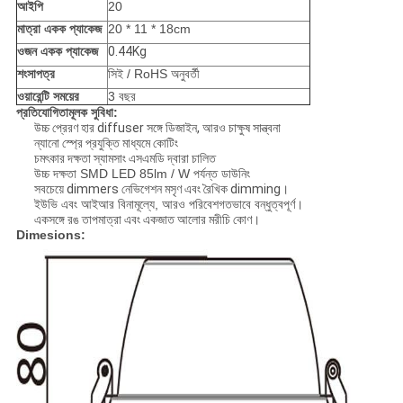
আইপি
20
মাত্রা একক প্যাকেজ
20 * 11 * 18cm
ওজন একক প্যাকেজ
0.44Kg
শংসাপত্র
সিই / RoHS অনুবর্তী
ওয়ারেন্টি সময়ের
3 বছর
প্রতিযোগিতামূলক সুবিধা:
উচ্চ প্রেরণ হার diffuser সঙ্গে ডিজাইন, আরও চাক্ষুষ সান্ত্বনা
ন্যানো স্প্রে প্রযুক্তি মাধ্যমে কোটিং
চমৎকার দক্ষতা স্যামসাং এসএমডি দ্বারা চালিত
উচ্চ দক্ষতা SMD LED 85lm / W পর্যন্ত ডাউনিং
সবচেয়ে dimmers নেভিগেশন মসৃণ এবং রৈখিক dimming।
ইউভি এবং আইআর বিনামূল্যে, আরও পরিবেশগতভাবে বন্ধুত্বপূর্ণ।
একসঙ্গে রঙ তাপমাত্রা এবং একজাত আলোর মরীচি কোণ।
Dimesions: