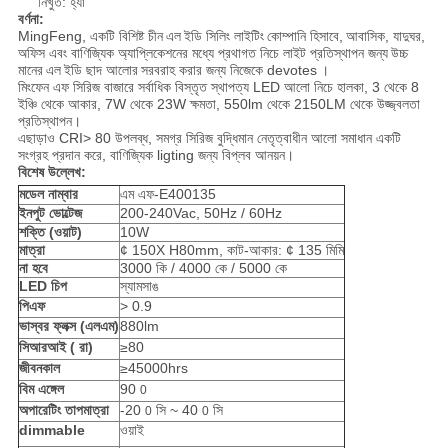
নিখুঁত: হ্যাঁ
বর্ণনা:
MingFeng, একটি বিশিষ্ট চীন
এল
ইডি সিলিং লাইটিং
কোম্পানি হিসাবে,
আবাসিক, যাদুঘর,
অফিস এবং বাণিজ্যিক অ্যাপ্লিকেশনের মধ্যে প্রথাগত নিচে লাইট প্রতিস্থাপন জন্য
উচ্চ
মানের
এল
ইডি ছাদ আলোর
সরবরাহ করার জন্য নিজেকে devotes
।
মিংফেন এফ সিরিজ বাজারে সর্বাধিক বিস্তৃত স্থাপত্য LED আলো নিচে হালকা, 3 থেকে 8
ইঞ্চি থেকে আকার, 7W থেকে 23W ক্ষমতা, 550lm থেকে 2150LM থেকে উজ্জ্বলতা
প্রতিস্থাপন।
এছাড়াও CRI> 80 উপলব্ধ, সমগ্র সিরিজ বুদ্ধিমান নেতৃত্বাধীন আলো সমাধান একটি
সংগ্রহ প্রদান করে, বাণিজ্যিক ligting জন্য বিপ্লব আনয়ন।
বিশেষ উল্লেখ:
মডেল নাম্বার
এম এফ-E400135
ইনপুট ভোল্টেজ
200-240Vac, 50Hz / 60Hz
শক্তি (ওয়াট)
10W
মাত্রা
¢ 150X H80mm, কাট-আকার: ¢ 135 মিমি
না হবে
3000 কি / 4000 কে / 5000 কে
LED চিপ
স্যামসাঙ
পিএফ
> 0.9
ভাস্বর ফ্লক্স (এলএম)
880lm
সিআরআই (
রা)
≥80
জীবনকাল
≥45000hrs
বিম এঙ্গেল
90
0
অপারেটিং তাপমাত্রা
-20
সি ~ 40
সি
0
0
dimmable
ওয়াই