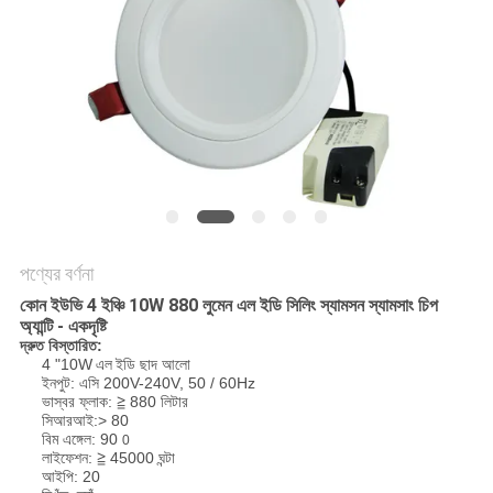
PRIVACY
POLICY
পণ্যের বর্ণনা
কোন ইউভি 4 ইঞ্চি 10W 880 লুমেন
এল
ইডি সিলিং
স্যামসন স্যামসাং চিপ
অ্যান্টি - একদৃষ্টি
দ্রুত বিস্তারিত:
4 "10W
এল
ইডি ছাদ আলো
ইনপুট: এসি 200V-240V, 50 / 60Hz
ভাস্বর ফ্লাক: ≧ 880 লিটার
সিআরআই:> 80
বিম এঙ্গেল: 90
0
লাইফেশন: ≧ 45000 ঘন্টা
আইপি: 20