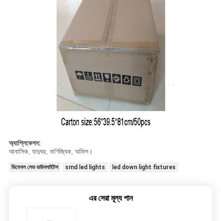
অ্যাপ্লিকেশন:
আবাসিক, যাদুঘর, বাণিজ্যিক, অফিস।
ডিমেবল লেড ডাউনলাইটস
smd led lights
led down light fixtures
এর সেরা মূল্য পান