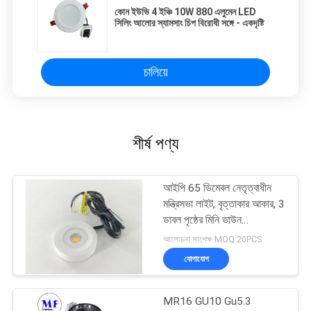
কোন ইউভি 4 ইঞ্চি 10W 880 এলুমেন LED
সিলিং আলোর স্যামসাং চিপ বিরোধী সঙ্গে - একদৃষ্টি
চালিয়ে
শীর্ষ পণ্য
আইপি 65 ডিমেবল নেতৃত্বাধীন
মন্ত্রিসভা লাইট, বৃত্তাকার আকার, 3
ডাবল পৃষ্ঠের মিনি ডাউন
ডাউনলাইটগুলি মাউন্ট করা হয়েছে
আলোচনা সাপেক্ষ MOQ:20PCS
যোগাযোগ
MR16 GU10 Gu5.3