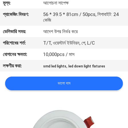
মূল্য:
আলোচনা সাপেক্ষ
মান
প্যাকেজিং বিবরণ:
56 * 39.5 * 81cm / 50pcs, গিগাবাইট: 24
কেজি
নিয়ন্ত্রণ
ডেলিভারি সময়:
আদেশ উপর নির্ভর করে
যোগাযোগ
পরিশোধের শর্ত:
T/T, ওয়েস্টার্ন ইউনিয়ন, পে, L/C
করুন
যোগানের ক্ষমতা:
10,000pcs / মাস
লক্ষণীয় করা:
,
smd led lights
led down light fixtures
উদ্ধৃতির
জন্য
ভালো দাম
আবেদন
সাইট
ম্যাপ