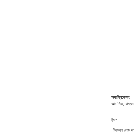
অ্যাপ্লিকেশন:
আবাসিক, যাদুঘর
ট্যাগ:
ডিমেবল লেড ড