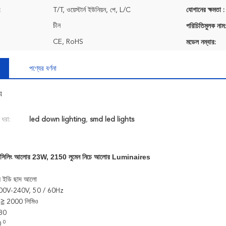
:
T/T, ওয়েস্টার্ন ইউনিয়ন, পে, L/C
যোগানের ক্ষমতা :
চীন
পরিচিতিমুলক নাম:
CE, RoHS
মডেল নম্বার:
পণ্যের বর্ণনা
য
 ধরা:
led down lighting
,
smd led lights
 সিলিং আলোর
23W, 2150 লুমেন নিচে আলোর Luminaires
ইডি ছাদ আলো
ল
 200V-240V, 50 / 60Hz
: ≧ 2000 লিমিও
80
0
90