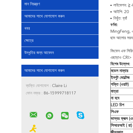
মান নিয়ন্ত্রণ
লাইফেশন: ≧ 4
আইপি: 20
আমাদের সাথে যোগাযোগ করুন
নিখুঁত: হ্যাঁ
বর্ণনা:
খবর
MingFeng, একট
ছাদ আলোর
সরব
ক্ষেত্রে
মিংফেন এফ সির
উদ্ধৃতির জন্য আবেদন
এছাড়াও CRI> 8
বিশেষ উল্লেখ:
আমাদের সাথে যোগাযোগ করুন
মডেল নাম্বার
ইনপুট ভোল্টেজ
শক্তি (ওয়াট)
ব্যক্তি যোগাযোগ :
Claire Li
মাত্রা
ফোন নম্বর :
86-15999718117
না হবে
LED চিপ
পিএফ
ভাস্বর ফ্লক্স (
সিআরআই (
রা)
জীবনকাল