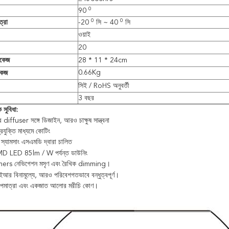
0
90
0
0
্রা
-20
সি ~ 40
সি
ওয়াই
20
াকেজ
28 * 11 * 24cm
0.66Kg
কেজ
সিই / RoHS অনুবর্তী
3 বছর
 সুবিধা:
র diffuser সঙ্গে ডিজাইন, আরও চাক্ষুষ সান্ত্বনা
প্রযুক্তি মাধ্যমে কোটিং
 স্যামসাং এসএমডি দ্বারা চালিত
 SMD LED 85lm / W পর্যন্ত ডাউনিং
mers নেভিগেশন মসৃণ এবং রৈখিক dimming।
র বিনামূল্যে, আরও পরিবেশগতভাবে বন্ধুত্বপূর্ণ।
তাপমাত্রা এবং একজাত আলোর মরীচি কোণ।