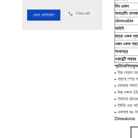
বিম এঙ্গেল
অপারেটিং তাপমাত
Free call
dimmable
আইপি
মাত্রা একক প্য
ওজন একক প্যা
শংসাপত্র
ওয়ারেন্টি সময়ের
প্রতিযোগিতামূলক
উচ্চ প্রেরণ হা
ন্যানো স্প্রে 
চমৎকার দক্ষতা
উচ্চ দক্ষতা
সবচেয়ে dim
ইউভি এবং আইআ
একসঙ্গে রঙ 
Dimesions: