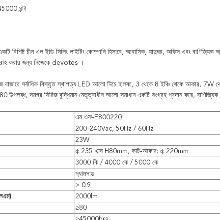
5000 ঘন্টা
ইডি সিলিং লাইটিং
ি বিশিষ্ট চীন
এল
কোম্পানি হিসাবে,
আবাসিক, যাদুঘর, অফিস এবং বাণিজ্যিক অ্য
রাহ করার জন্য নিজেকে devotes
।
িজ বাজারে সর্বাধিক বিস্তৃত স্থাপত্য LED আলো নিচে হালকা, 3 থেকে 8 ইঞ্চি থেকে আকার, 7
0 উপলব্ধ, সমগ্র সিরিজ বুদ্ধিমান নেতৃত্বাধীন আলো সমাধান একটি সংগ্রহ প্রদান করে, বাণিজ্যি
এম এফ-E800220
200-240Vac, 50Hz / 60Hz
23W
¢ 235 এক্স H80mm, কাট-আকার: ¢ 220mm
3000 কি / 4000 কে / 5000 কে
স্যামসাঙ
> 0.9
এলএম)
2000lm
≥80
≥45000hrs