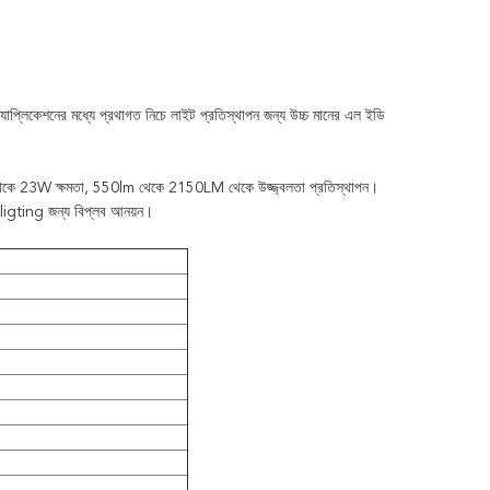
ইডি
াপ্লিকেশনের মধ্যে প্রথাগত নিচে লাইট প্রতিস্থাপন জন্য
উচ্চ মানের
এল
W থেকে 23W ক্ষমতা, 550lm থেকে 2150LM থেকে উজ্জ্বলতা প্রতিস্থাপন।
ক ligting জন্য বিপ্লব আনয়ন।