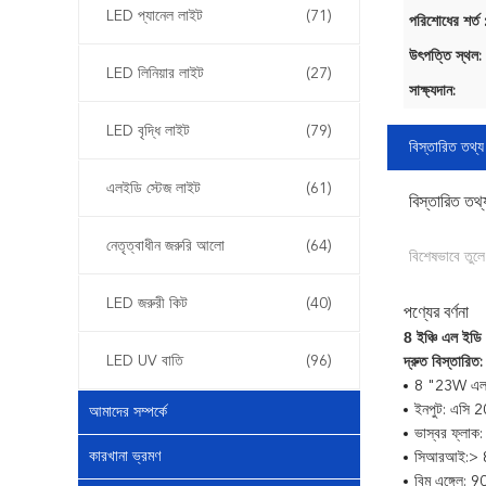
LED প্যানেল লাইট
(71)
পরিশোধের শর্ত 
উৎপত্তি স্থল:
LED লিনিয়ার লাইট
(27)
সাক্ষ্যদান:
LED বৃদ্ধি লাইট
(79)
বিস্তারিত তথ্য
এলইডি স্টেজ লাইট
(61)
বিস্তারিত তথ্
নেতৃত্বাধীন জরুরি আলো
(64)
বিশেষভাবে তুলে
LED জরুরী কিট
(40)
পণ্যের বর্ণনা
8 ইঞ্চি
ইডি
এল
LED UV বাতি
(96)
দ্রুত বিস্তারিত:
8 "23W
এ
ইনপুট: এসি
আমাদের সম্পর্কে
ভাস্বর ফ্লাক
কারখানা ভ্রমণ
সিআরআই:> 
বিম এঙ্গেল: 