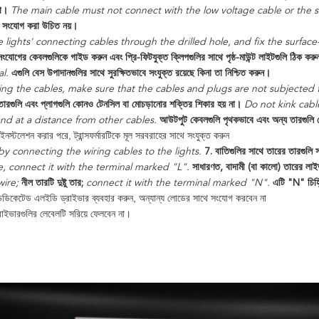
না।
The main cable must not connect with the low voltage cable or the 
গে সংযোগ করা উচিত নয়।
 lights' connecting cables through the drilled hole, and fix the surface
সংযোগের কেবলগুলিকে গাইড করুন এবং প্রি-ফিটযুক্ত ক্লিপগুলির সাথে পৃষ্ঠ-মাউন্ট লাইটগুলি ঠিক কর
l.
এগুলি বেস উপাদানগুলির সাথে সুরক্ষিতভাবে সংযুক্ত রয়েছে কিনা তা নিশ্চিত করুন।
ng the cables, make sure that the cables and plugs are not subjected to
 তারগুলি এবং প্লাগগুলি কোনও টেনসিল বা মোচড়ানোর শক্তির শিকার হয় না।
Do not kink cabl
nd at a distance from other cables.
আউটপুট কেবলগুলি পৃথকভাবে এবং অন্য তারগুলি থ
নস্টলেশন করার পরে, ট্রান্সফর্মারটিকে মূল সরবরাহের সাথে সংযুক্ত করুন
y connecting the wiring cables to the lights.
7. বাতিগুলির সাথে তারের তারগুলি 
e, connect it with the terminal marked "L".
সাধারণত, বাদামী (বা কালো) তারের লাই
wire;
নীল তারটি দুষ্টু তার;
connect it with the terminal marked "N".
এটি "N" চিহ্ন
েডিকেটেড এলইডি ড্রাইভার ব্যবহার করুন, অন্যান্য লোডের সাথে সংযোগ করবেন না
রাইভারগুলির লেবেলটি সরিয়ে ফেলবেন না।