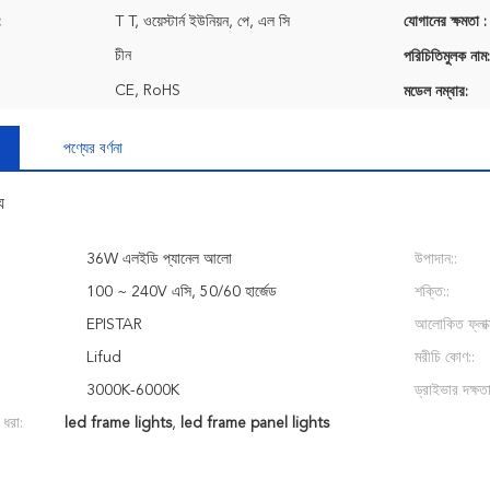
:
T T, ওয়েস্টার্ন ইউনিয়ন, পে, এল সি
যোগানের ক্ষমতা :
চীন
পরিচিতিমুলক নাম:
CE, RoHS
মডেল নম্বার:
পণ্যের বর্ণনা
য
36W এলইডি প্যানেল আলো
উপাদান::
100 ~ 240V এসি, 50/60 হার্জেড
শক্তি::
EPISTAR
আলোকিত ফ্লাক্
Lifud
মরীচি কোণ::
3000K-6000K
ড্রাইভার দক্ষতা
 ধরা:
led frame lights
,
led frame panel lights