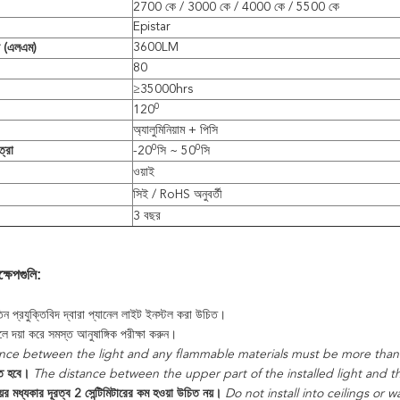
2700 কে / 3000 কে / 4000 কে / 5500 কে
Epistar
3600LM
স (এলএম)
80
≥35000hrs
0
120
অ্যালুমিনিয়াম + পিসি
0
0
্রা
-20
সি ~ 50
সি
ওয়াই
সিই / RoHS অনুবর্তী
3 বছর
্ষেপগুলি:
ুতিন প্রযুক্তিবিদ দ্বারা প্যানেল লাইট ইনস্টল করা উচিত।
ললে দয়া করে সমস্ত আনুষাঙ্গিক পরীক্ষা করুন।
ance between the light and any flammable materials must be more than
তে হবে।
The distance between the upper part of the installed light and t
ের মধ্যকার দূরত্ব 2 সেন্টিমিটারের কম হওয়া উচিত নয়।
Do not install into ceilings or w