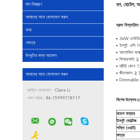
হল, হোটেল, অ
মান নিয়ন্ত্রণ
আমাদের সাথে যোগাযোগ করুন
দ্রুত বিস্তারিত:
খবর
36W এলইডি 
ক্ষেত্রে
ইনপুট: এসি
আলোকিত ফ্ল
উদ্ধৃতির জন্য আবেদন
সিআরআই: ≧
মরীচি কোণ: 
জীবনকাল: ≧ 3
আমাদের সাথে যোগাযোগ করুন
Dimmable: 
ব্যক্তি যোগাযোগ :
Claire Li
ফোন নম্বর :
86-15999718117
বিশেষ উল্লেখ:
ফ্
মডেল নাম্বার
ইনপুট ভোল্টেজ
শক্তি (ওয়াট)
মাত্রা