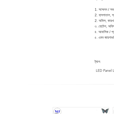
1. সম্মেলন / সভা
2. হাসপাতাল, স্
2. অফিস, কারখ
৩. হোটেল, অফিস 
৪. আবাসিক / প্রতি
৫. এমন জায়গাগু
ট্যাগ:
LED Panel 