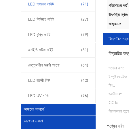
LED প্যানেল লাইট
(71)
পরিশোধের শর্ত 
উৎপত্তি স্থল:
LED লিনিয়ার লাইট
(27)
সাক্ষ্যদান:
LED বৃদ্ধি লাইট
(79)
বিস্তারিত তথ্য
এলইডি স্টেজ লাইট
(61)
বিস্তারিত তথ্
নেতৃত্বাধীন জরুরি আলো
(64)
পণ্যের নাম::
ইনপুট ভোল্টেজ::
LED জরুরী কিট
(40)
চিপ::
ড্রাইভার::
LED UV বাতি
(96)
CCT::
আমাদের সম্পর্কে
বিশেষভাবে তুলে
কারখানা ভ্রমণ
পণ্যের বর্ণনা