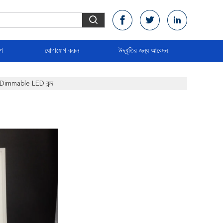
রণ
যোগাযোগ করুন
উদ্ধৃতির জন্য আবেদন
 Dimmable LED কন্দ