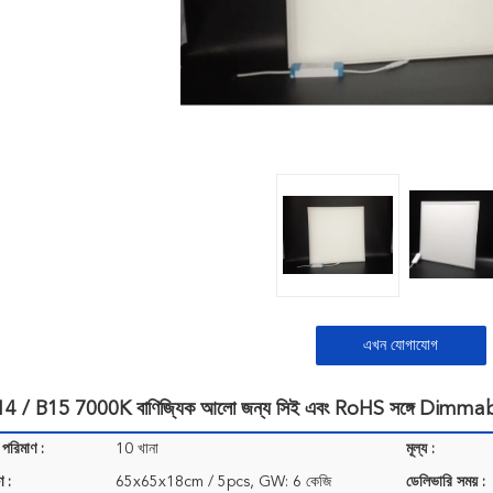
এখন যোগাযোগ
 / B15 7000K বাণিজ্যিক আলো জন্য সিই এবং RoHS সঙ্গে Dimmab
 পরিমাণ :
10 খানা
মূল্য :
ণ :
65x65x18cm / 5pcs, GW: 6 কেজি
ডেলিভারি সময় :