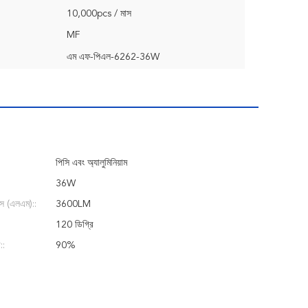
10,000pcs / মাস
MF
এম এফ-পিএল-6262-36W
পিসি এবং অ্যালুমিনিয়াম
36W
স (এলএম)::
3600LM
120 ডিগ্রি
::
90%