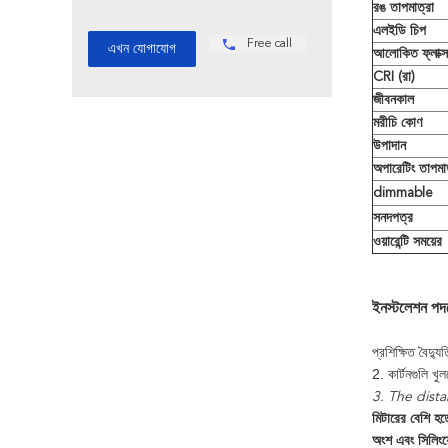
রঙ তাপমাত্রা
এলইডি চিপ
Free call
আলোকিত ফ্লাক্
CRI (
রা)
জীবনকাল
মরীচি কোণ
উপাদান
অপারেটিং তাপমাত
dimmable
সনদপত্র
ওয়ারেন্টি সময়ের
ইনস্টলেশন পদক
প্রশিক্ষিত বৈদ্য
2. কার্টনগুলি খু
3. The dist
মিটারের বেশি হ
অংশ এবং সিলিংয়