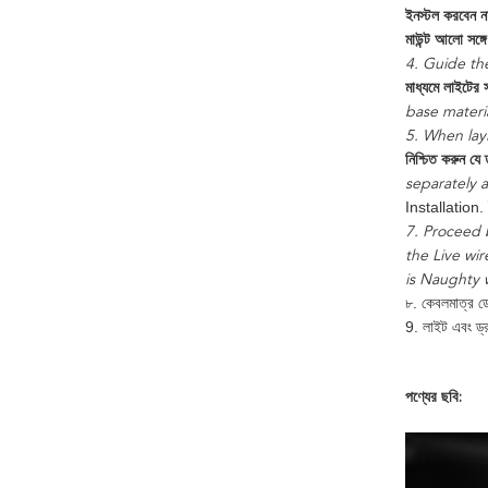
ইনস্টল করবেন 
মাউন্ট আলো সঙ্
4. Guide the
মাধ্যমে লাইটের 
base materia
5. When layi
নিশ্চিত করুন যে
separately a
Installation. ই
7. Proceed b
the Live wir
is Naughty 
৮. কেবলমাত্র ড
9. লাইট এবং ড্
পণ্যের ছবি: