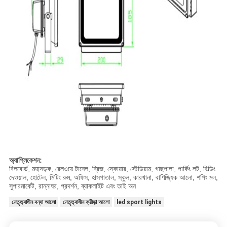
অ্যাপ্লিকেশন:
বিলবোর্ড, মহাসড়ক, রেলওয়ে টানেল, ব্রিজ, স্কোয়ার, স্টেডিয়াম, গাছপালা, পার্কিং লট, বিল্ডিং
দেওয়াল, হোটেল, মিটিং রুম, অফিস, হাসপাতাল, স্কুল, কারখানা, বাণিজ্যিক আলো, শপিং মল,
সুপারমার্কেট, রান্নাঘর, প্রদর্শন, ব্যাকলাইট এবং তাই অন
নেতৃত্বাধীন বন্যা আলো
নেতৃত্বাধীন ক্রীড়া আলো
led sport lights