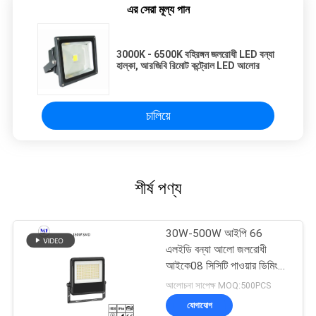
এর সেরা মূল্য পান
3000K - 6500K বহিরঙ্গন জলরোধী LED বন্যা
হাল্কা, আরজিবি রিমোট কন্ট্রোল LED আলোর
চালিয়ে
শীর্ষ পণ্য
30W-500W আইপি 66
এলইডি বন্যা আলো জলরোধী
আইকে08 সিসিটি পাওয়ার ডিমিং
আউটডোর ইনডোর জন্য
আলোচনা সাপেক্ষ MOQ:500PCS
যোগাযোগ