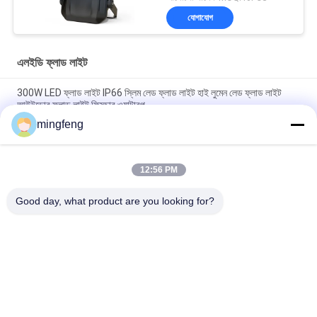
যোগাযোগ
এলইডি ফ্লাড লাইট
300W LED ফ্লাড লাইট IP66 স্লিম লেড ফ্লাড লাইট হাই লুমেন লেড ফ্লাড লাইট
আউটডোর ফ্লাড লাইট ফিক্সচার ওয়াটারপ
mingfeng
হাই পাওয়ার হাই মাস্ট ফ্লাড লাইট IP66 400W রাস্তা এবং হাইওয়ে
IP65 180lm/W LED ফ্লাড লাইট সহ জরুরী সেন্সর 120 ডিগ্রি আলোর কোণ
12:56 PM
Good day, what product are you looking for?
সব
LED ট্রাই প্রুফ লাইট
এলইডি ফ্লাড লাইট
LED স্টেডিয়াম লাইট
LED উচ্চ বে আলোর