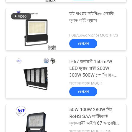
হাই পাওয়ার আইপি৬৬ এলইডি
ফ্লাড লাইট ল্যাম্প
FOB/Ex-work price MOQ:1PCS
যোগাযোগ
IP67 জলরোধী 150lm/W
LED ফ্লাড লাইট 200W
300W 500W স্পোর্টস ফিল্ড
এবং টেনিস কোর্টের জন্য
আলোচনা সাপেক্ষ MOQ:1
যোগাযোগ
50W 100W 280W সিই
RoHS SAA সার্টিফিকেট
ফ্লাডলাইট আইপি 67 জলরোধী
এলইডি প্রজেক্টর লাইট
আলোচনা সাপেক্ষ MOQ:10PCS