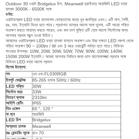
Outdoor 30 ওয়াট Bridgelux চিপ, Meanwell ড্রাইভার আরজিবি LED বন্যা
হাল্কা 3000K - 6500K সঙ্গে
বর্ণনা:
ওয়াটারপ্রুফ LED বন্যা হালনাগাদ ভোক্তাদের মধ্যে খুব জনপ্রিয় এখন।
এটি মাপ, শৈলী,
রঙ, দাম, ইত্যাদি ভিন্ন হতে পারে।
প্রথাগত ভাস্বর আলো সঙ্গে তুলনা, এটি আরো শক্তি
সংরক্ষণ করতে সাহায্য করতে পারেন, এবং কম তাপ মুক্তি
এটি হোম আলো সিস্টেমের জন্য
আপনার প্রথম পছন্দ হওয়া উচিত।
আমাদের ওয়াটারপ্রুফ LED বন্যা হালকা বাস্তব সংরক্ষণ এবং উচ্চ দক্ষতা LED নকশা থেকে
শক্তি সংরক্ষণ 90 ~ 100lm / W এবং 3 বছর ওয়ারেন্টি পর্যন্ত হতে পারে।
বিভিন্ন
পাওয়ার উপলব্ধ: 10W, 20W, 30W, 50W, 70W, 90W, 100W, 140W,
150W 200W ইত্যাদি। আমরা আপনার নির্বাচন জন্য ভাল আলোকসজ্জা প্রভাব সঙ্গে
বিভিন্ন LED বন্যা আলো প্রদান
বিশেষ উল্লেখ:
পদ
এম এফ-FL030RGB
ইনপুট ভোল্টেজ
85-265 ভ্যাক 50Hz / 60Hz
LED শক্তি
30W
সিস্টেম খরচ
33W
বিতরণ ফ্লাক
2310lm
আইপি রেটিং
IP65
বিম এঙ্গেল
60 °, 120 °
না হবে
আরজিবি
LED চিপ
Bridgelux
অগ্রদত চালক
Meanwell
রঙ রেন্ডারিং সূচক
রা> 70