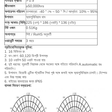
পাওয়ার ফ্যাক্টর
> 0.9
জীবনকাল
≥50,000hrs
অপারেশন পরিবেশ
তাপমাত্রা: -40 ° সেঃ ~ 50 ° সি / আর্দ্রতা: 10% ~ 95%
উপাদান
অ্যালুমিনিয়াম খাদ
পণ্য আকার (মিমি)
225 (এল) * 186 (ওয়াট) * 136 (এইচ)
নিট ওজন
0.51Kg
শংসাপত্র
সিই / RoHS অনুবর্তী
ওয়ারেন্টি সময়ের
3 বছর
প্রতিযোগিতামূলক সুবিধা:
1. 16 বিভিন্ন রং
2. বন কোণ: 60,120 ডিগ্রী উপলব্ধ
3. 10 ওয়াটস 50 ওয়াট পাওয়া যায়
4. দুই ধরনের: দূরবর্তী নিয়ামক থেকে সংকেত সঙ্গে গতিতে পরিবর্তন A.automatic রঙ
পরিবর্তন।
5. উপাদান: বিরোধী এন্টিক স্ট্যাটিক শিখা পৃষ্ঠ সঙ্গে কলাই সঙ্গে অ্যালুমিনিয়াম ঢালাই।
টেম্পেড
এবং উচ্চ স্বচ্ছ কাচ
6. বাইরের ব্যবহারের জন্য IP65
হালকা বিতরণ বক্ররেখা: