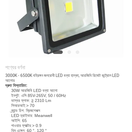
PRIVACY
POLICY
পণ্যের বর্ণনা
3000K - 6500K বহিরঙ্গন জলরোধী LED বন্যা হাল্কা, আরজিবি রিমোট কন্ট্রোল LED
আলোর
দ্রুত বিস্তারিত:
30W আরজিবি LED বন্যা আলো
ইনপুট: এসি 85V-265V, 50 / 60Hz
ভাস্বর ফ্লাক: ≧ 2310 Lm
সিআরআই:> 70
ব্র্যান্ড চিপ: ব্রিজগেলক্স
LED ড্রাইভার: Meanwell
আইপি: 65
পাওয়ার ফ্যাক্টর:> 0.9
বিম এঙ্গেল: 60 °, 120 °