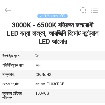
2026
Ming
Feng
Lighting
Co.,Ltd..
এলইডি ফ্লাড লাইট
All
Rights
Reserved.
3000K - 6500K বহিরঙ্গন জলরোধী
বাড়ি
LED বন্যা হাল্কা, আরজিবি রিমোট কন্ট্রোল
পণ্য
LED আলোর
ভিডিও
উৎপত্তি স্থল:
চীন
পরিচিতিমুলক নাম:
MF
আমাদের
সাক্ষ্যদান:
CE, RoHS
সম্পর্কে
মডেল নম্বার:
এম এফ-FL030RGB
কারখানা
ন্যূনতম চাহিদার
100PCS
পরিমাণ:
ভ্রমণ