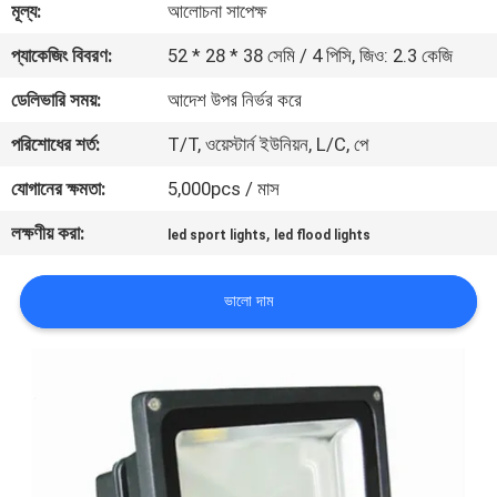
মূল্য:
আলোচনা সাপেক্ষ
মান
প্যাকেজিং বিবরণ:
52 * 28 * 38 সেমি / 4 পিসি, জিও: 2.3 কেজি
নিয়ন্ত্রণ
ডেলিভারি সময়:
আদেশ উপর নির্ভর করে
পরিশোধের শর্ত:
T/T, ওয়েস্টার্ন ইউনিয়ন, L/C, পে
যোগাযোগ
যোগানের ক্ষমতা:
5,000pcs / মাস
করুন
লক্ষণীয় করা:
,
led sport lights
led flood lights
উদ্ধৃতির
ভালো দাম
জন্য
আবেদন
সাইট
ম্যাপ