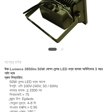
PRIVACY
POLICY
পণ্যের বর্ণনা
উচ্চ Lumens 3850lm 50W মোশন সেন্সর LED বন্যা হালকা আউটডোর 3 বছর
পাটা সঙ্গে
দ্রুত বিস্তারিত:
50W সেন্সর LED বন্যা আলো
ইনপুট: এসি 100V-240V, 50 / 60Hz
ভাস্বর ফ্লাক: ≧ 3300 লম
সিআরআই:> 75
ব্র্যান্ড চিপ: Epileds
গোয়েন্দা দূরত্ব: 4-8 মি
পাওয়ার ফ্যাক্টর:> 0.95
গোয়েন্দা এঙ্গেল: 180 °