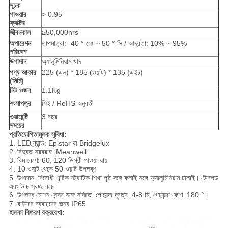
সূচক
পাওয়ার
> 0.95
ফ্যাক্টর
জীবনকাল
≥50,000hrs
অপারেশন
তাপমাত্রা: -40 ° সেঃ ~ 50 ° সি / আর্দ্রতা: 10% ~ 95%
পরিবেশ
উপাদান
অ্যালুমিনিয়াম খাদ
পণ্য আকার
225 (এল) * 185 (ওয়াট) * 135 (এইচ)
(মিমি)
নিট ওজন
1.1Kg
শংসাপত্র
সিই / RoHS অনুবর্তী
ওয়ারেন্টি
3 বছর
সময়ের
প্রতিযোগিতামূলক সুবিধা:
1. LED ব্র্যান্ড: Epistar বা Bridgelux
2. বিদ্যুত সরবরাহ: Meanwell
3. বিম কোণ: 60, 120 ডিগ্রী পাওয়া যায়
4. 10 ওয়াট থেকে 50 ওয়াট উপলব্ধ
5. উপাদান: বিরোধী এন্টিক স্ট্যাটিক শিখা পৃষ্ঠ সঙ্গে কলাই সঙ্গে অ্যালুমিনিয়াম ঢালাই।
টেম্পেড
এবং উচ্চ স্বচ্ছ কাচ
6. উপলব্ধ মোশন সেন্সর সঙ্গে সজ্জিত, গোয়েন্দা দূরত্ব: 4-8 মি, গোয়েন্দা কোণ: 180 °।
7. বাইরের ব্যবহারের জন্য IP65
হালকা বিতরণ বক্ররেখা: