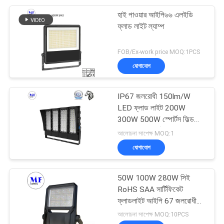
হাই পাওয়ার আইপি৬৬ এলইডি
ফ্লাড লাইট ল্যাম্প
FOB/Ex-work price MOQ:1PCS
যোগাযোগ
IP67 জলরোধী 150lm/W
LED ফ্লাড লাইট 200W
300W 500W স্পোর্টস ফিল্ড
এবং টেনিস কোর্টের জন্য
আলোচনা সাপেক্ষ MOQ:1
যোগাযোগ
50W 100W 280W সিই
RoHS SAA সার্টিফিকেট
ফ্লাডলাইট আইপি 67 জলরোধী
এলইডি প্রজেক্টর লাইট
আলোচনা সাপেক্ষ MOQ:10PCS