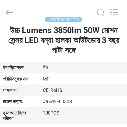
2026
Ming
Feng
Lighting
Co.,Ltd..
এলইডি ফ্লাড লাইট
All
Rights
Reserved.
উচ্চ Lumens 3850lm 50W মোশন
বাড়ি
সেন্সর LED বন্যা হালকা আউটডোর 3 বছর
পণ্য
পাটা সঙ্গে
ভিডিও
উৎপত্তি স্থল:
চীন
পরিচিতিমুলক নাম:
MF
আমাদের
সাক্ষ্যদান:
CE, RoHS
সম্পর্কে
মডেল নম্বার:
এম এফ-FL050S
কারখানা
ন্যূনতম চাহিদার
100PCS
পরিমাণ:
ভ্রমণ