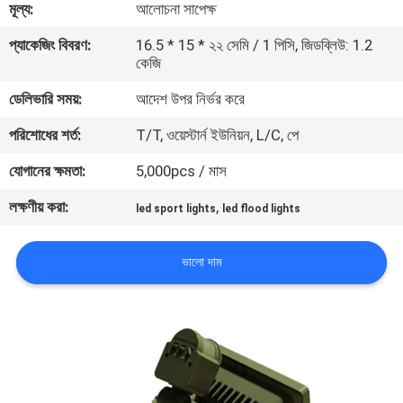
মূল্য:
আলোচনা সাপেক্ষ
মান
প্যাকেজিং বিবরণ:
16.5 * 15 * ২২ সেমি / 1 পিসি, জিডব্লিউ: 1.2
কেজি
নিয়ন্ত্রণ
ডেলিভারি সময়:
আদেশ উপর নির্ভর করে
যোগাযোগ
পরিশোধের শর্ত:
T/T, ওয়েস্টার্ন ইউনিয়ন, L/C, পে
করুন
যোগানের ক্ষমতা:
5,000pcs / মাস
লক্ষণীয় করা:
,
led sport lights
led flood lights
উদ্ধৃতির
জন্য
ভালো দাম
আবেদন
সাইট
ম্যাপ