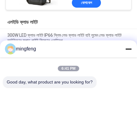
যোগাযোগ
এলইডি ফ্লাড লাইট
300W LED ফ্লাড লাইট IP66 স্লিম লেড ফ্লাড লাইট হাই লুমেন লেড ফ্লাড লাইট
আউটডোর ফ্লাড লাইট ফিক্সচার ওয়াটারপ
mingfeng
হাই পাওয়ার হাই মাস্ট ফ্লাড লাইট IP66 400W রাস্তা এবং হাইওয়ে
IP65 180lm/W LED ফ্লাড লাইট সহ জরুরী সেন্সর 120 ডিগ্রি আলোর কোণ
6:41 PM
Good day, what product are you looking for?
সব
LED ট্রাই প্রুফ লাইট
এলইডি ফ্লাড লাইট
LED স্টেডিয়াম লাইট
LED উচ্চ বে আলোর