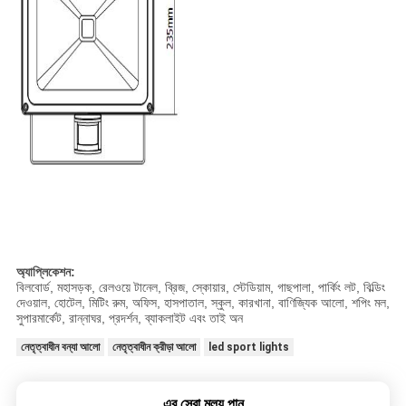
অ্যাপ্লিকেশন:
বিলবোর্ড, মহাসড়ক, রেলওয়ে টানেল, ব্রিজ, স্কোয়ার, স্টেডিয়াম, গাছপালা, পার্কিং লট, বিল্ডিং
দেওয়াল, হোটেল, মিটিং রুম, অফিস, হাসপাতাল, স্কুল, কারখানা, বাণিজ্যিক আলো, শপিং মল,
সুপারমার্কেট, রান্নাঘর, প্রদর্শন, ব্যাকলাইট এবং তাই অন
নেতৃত্বাধীন বন্যা আলো
নেতৃত্বাধীন ক্রীড়া আলো
led sport lights
এর সেরা মূল্য পান