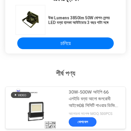
উচ্চ Lumens 3850lm 50W মোশন সেন্সর
LED বন্যা হালকা আউটডোর 3 বছর পাটা সঙ্গে
চালিয়ে
শীর্ষ পণ্য
30W-500W আইপি 66
এলইডি বন্যা আলো জলরোধী
আইকে08 সিসিটি পাওয়ার ডিমিং
আউটডোর ইনডোর জন্য
আলোচনা সাপেক্ষ MOQ:500PCS
যোগাযোগ