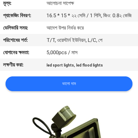
মূল্য:
আলোচনা সাপেক্ষ
মান
প্যাকেজিং বিবরণ:
16.5 * 15 * ২২ সেমি / 1 পিসি, জিও: 0.8২ কেজি
নিয়ন্ত্রণ
ডেলিভারি সময়:
আদেশ উপর নির্ভর করে
পরিশোধের শর্ত:
T/T, ওয়েস্টার্ন ইউনিয়ন, L/C, পে
যোগাযোগ
যোগানের ক্ষমতা:
5,000pcs / মাস
করুন
লক্ষণীয় করা:
,
led sport lights
led flood lights
উদ্ধৃতির
ভালো দাম
জন্য
আবেদন
সাইট
ম্যাপ