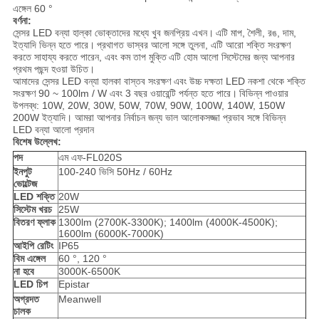
এঙ্গেল 60 °
বর্ণনা:
সেন্সর LED বন্যা হাল্কা ভোক্তাদের মধ্যে খুব জনপ্রিয় এখন।
এটি মাপ, শৈলী, রঙ, দাম,
ইত্যাদি ভিন্ন হতে পারে।
প্রথাগত ভাস্বর আলো সঙ্গে তুলনা, এটি আরো শক্তি সংরক্ষণ
করতে সাহায্য করতে পারেন, এবং কম তাপ মুক্তি
এটি হোম আলো সিস্টেমের জন্য আপনার
প্রথম পছন্দ হওয়া উচিত।
আমাদের সেন্সর LED বন্যা হালকা বাস্তব সংরক্ষণ এবং উচ্চ দক্ষতা LED নকশা থেকে শক্তি
সংরক্ষণ 90 ~ 100lm / W এবং 3 বছর ওয়ারেন্টি পর্যন্ত হতে পারে।
বিভিন্ন পাওয়ার
উপলব্ধ: 10W, 20W, 30W, 50W, 70W, 90W, 100W, 140W, 150W
200W ইত্যাদি। আমরা আপনার নির্বাচন জন্য ভাল আলোকসজ্জা প্রভাব সঙ্গে বিভিন্ন
LED বন্যা আলো প্রদান
বিশেষ উল্লেখ:
পদ
এম এফ-FL020S
ইনপুট
100-240 ভিসি 50Hz / 60Hz
ভোল্টেজ
LED শক্তি
20W
সিস্টেম খরচ
25W
বিতরণ ফ্লাক
1300lm (2700K-3300K); 1400lm (4000K-4500K);
1600lm (6000K-7000K)
আইপি রেটিং
IP65
বিম এঙ্গেল
60 °, 120 °
না হবে
3000K-6500K
LED চিপ
Epistar
অগ্রদত
Meanwell
চালক