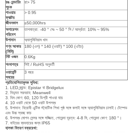
রঙ রেন্ডারিং
রা> 75
সূচক
পাওয়ার
> 0.95
ফ্যাক্টর
জীবনকাল
≥50,000hrs
অপারেশন
তাপমাত্রা: -40 ° সেঃ ~ 50 ° সি / আর্দ্রতা: 10% ~ 95%
পরিবেশ
উপাদান
অ্যালুমিনিয়াম খাদ
পণ্য আকার
180 (এল) * 140 (ওয়াট) * 100 (এইচ)
(মিমি)
নিট ওজন
0.6Kg
শংসাপত্র
সিই / RoHS অনুবর্তী
ওয়ারেন্টি
3 বছর
সময়ের
প্রতিযোগিতামূলক সুবিধা:
1. LED ব্র্যান্ড: Epistar বা Bridgelux
2. বিদ্যুত সরবরাহ: Meanwell
3. বিম কোণ: 60, 120 ডিগ্রী পাওয়া যায়
4. 10 ওয়াট থেকে 50 ওয়াট উপলব্ধ
5. উপাদান: বিরোধী এন্টিক স্ট্যাটিক শিখা পৃষ্ঠ সঙ্গে কলাই সঙ্গে অ্যালুমিনিয়াম ঢালাই।
টেম্পেড
এবং উচ্চ স্বচ্ছ কাচ
6. উপলব্ধ মোশন সেন্সর সঙ্গে সজ্জিত, গোয়েন্দা দূরত্ব: 4-8 মি, গোয়েন্দা কোণ: 180 °।
7. বাইরের ব্যবহারের জন্য IP65
হালকা বিতরণ বক্ররেখা: