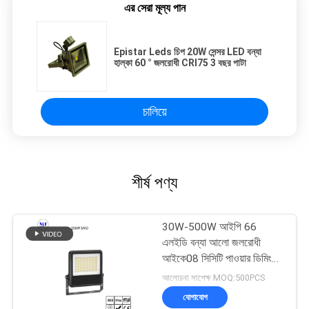
এর সেরা মূল্য পান
Epistar Leds চিপ 20W সেন্সর LED বন্যা
হাল্কা 60 ° জলরোধী CRI75 3 বছর পাটা
চালিয়ে
শীর্ষ পণ্য
30W-500W আইপি 66
এলইডি বন্যা আলো জলরোধী
আইকে08 সিসিটি পাওয়ার ডিমিং
আউটডোর ইনডোর জন্য
আলোচনা সাপেক্ষ MOQ:500PCS
যোগাযোগ