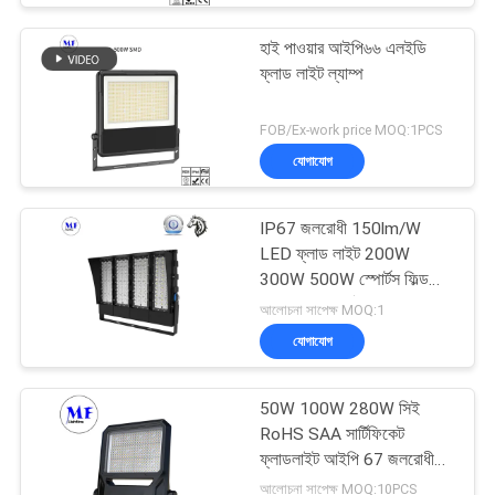
হাই পাওয়ার আইপি৬৬ এলইডি
ফ্লাড লাইট ল্যাম্প
FOB/Ex-work price MOQ:1PCS
যোগাযোগ
IP67 জলরোধী 150lm/W
LED ফ্লাড লাইট 200W
300W 500W স্পোর্টস ফিল্ড
এবং টেনিস কোর্টের জন্য
আলোচনা সাপেক্ষ MOQ:1
যোগাযোগ
50W 100W 280W সিই
RoHS SAA সার্টিফিকেট
ফ্লাডলাইট আইপি 67 জলরোধী
এলইডি প্রজেক্টর লাইট
আলোচনা সাপেক্ষ MOQ:10PCS