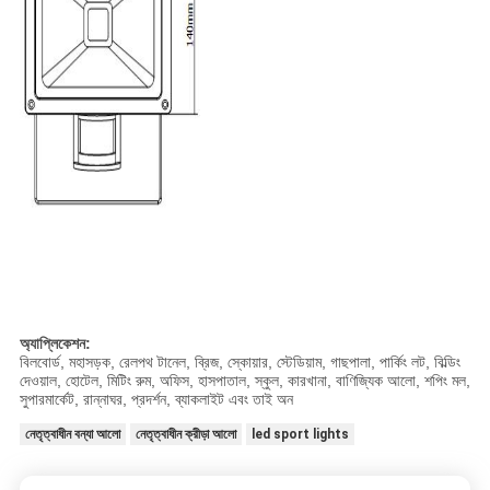
অ্যাপ্লিকেশন:
বিলবোর্ড, মহাসড়ক, রেলপথ টানেল, ব্রিজ, স্কোয়ার, স্টেডিয়াম, গাছপালা, পার্কিং লট, বিল্ডিং
দেওয়াল, হোটেল, মিটিং রুম, অফিস, হাসপাতাল, স্কুল, কারখানা, বাণিজ্যিক আলো, শপিং মল,
সুপারমার্কেট, রান্নাঘর, প্রদর্শন, ব্যাকলাইট এবং তাই অন
নেতৃত্বাধীন বন্যা আলো
নেতৃত্বাধীন ক্রীড়া আলো
led sport lights