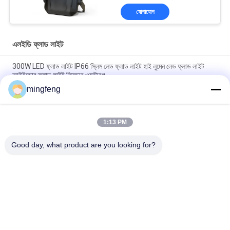
যোগাযোগ
এলইডি ফ্লাড লাইট
300W LED ফ্লাড লাইট IP66 স্লিম লেড ফ্লাড লাইট হাই লুমেন লেড ফ্লাড লাইট
আউটডোর ফ্লাড লাইট ফিক্সচার ওয়াটারপ
mingfeng
হাই পাওয়ার হাই মাস্ট ফ্লাড লাইট IP66 400W রাস্তা এবং হাইওয়ে
IP65 180lm/W LED ফ্লাড লাইট সহ জরুরী সেন্সর 120 ডিগ্রি আলোর কোণ
1:13 PM
Good day, what product are you looking for?
সব
LED ট্রাই প্রুফ লাইট
এলইডি ফ্লাড লাইট
LED স্টেডিয়াম লাইট
LED উচ্চ বে আলোর