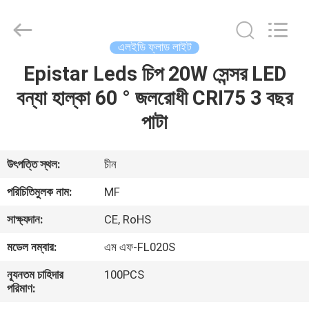
2026
Ming
Feng
Lighting
Co.,Ltd..
এলইডি ফ্লাড লাইট
All
Rights
Reserved.
Epistar Leds চিপ 20W সেন্সর LED
বাড়ি
বন্যা হাল্কা 60 ° জলরোধী CRI75 3 বছর
পণ্য
পাটা
ভিডিও
উৎপত্তি স্থল:
চীন
পরিচিতিমুলক নাম:
MF
আমাদের
সাক্ষ্যদান:
CE, RoHS
সম্পর্কে
মডেল নম্বার:
এম এফ-FL020S
কারখানা
ন্যূনতম চাহিদার
100PCS
পরিমাণ:
ভ্রমণ