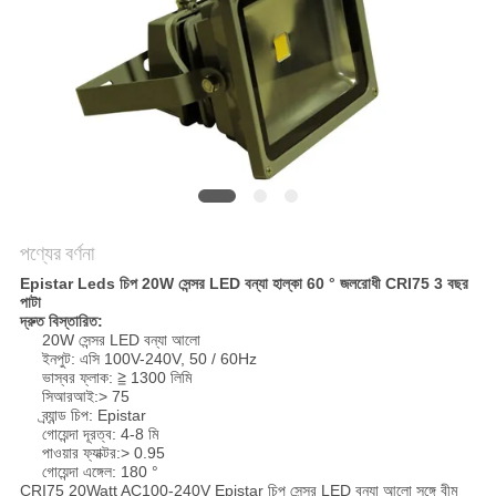
PRIVACY
POLICY
পণ্যের বর্ণনা
Epistar Leds চিপ 20W সেন্সর LED বন্যা হাল্কা 60 ° জলরোধী CRI75 3 বছর
পাটা
দ্রুত বিস্তারিত:
20W সেন্সর LED বন্যা আলো
ইনপুট: এসি 100V-240V, 50 / 60Hz
ভাস্বর ফ্লাক: ≧ 1300 লিমি
সিআরআই:> 75
ব্র্যান্ড চিপ: Epistar
গোয়েন্দা দূরত্ব: 4-8 মি
পাওয়ার ফ্যাক্টর:> 0.95
গোয়েন্দা এঙ্গেল: 180 °
CRI75 20Watt AC100-240V Epistar চিপ সেন্সর LED বন্যা আলো সঙ্গে বীম