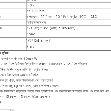
> 0.9
≥50,000hrs
শ
তাপমাত্রা: -40 ° সেঃ ~ 50 ° সি / আর্দ্রতা: 10% ~ 95%
অ্যালুমিনিয়াম খাদ
ি)
591 (এল) * 365 (ওয়াট) * 185 (এইচ)
6.5Kg
সিই / RoHS অনুবর্তী
5 বছর
 সুবিধা:
, হালকা দক্ষ নাগালের 90lm / W
120M / W ফিলিপস বিদ্রোহীদের ব্যবহার, luminaire 90M / W পৌঁছানো
ক্স সিস্টেম, লুয়ান আউটপুট অনুপাত উন্নত
কে উচ্চ দক্ষতা ড্রাইভার সিস্টেম
মুক্ত টুল খুলুন, সহজ ইনস্টলেশন এবং রক্ষণাবেক্ষণ
রা, খোলা বায়ু বায়ুচলাচল নকশা, ভাল তাপ অপচয় ফাংশন
কিং ডিজাইনটি সহজভাবে সহজে সহজ ইনস্টলেশন এবং রক্ষণাবেক্ষণ চালানোর জন্য এবং বন্ধ করে দেয়
কোণ -15 থেকে +15 থেকে নিয়মিত হতে পারে
):