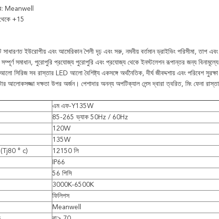
ার: Meanwell
5 থেকে +15
াধারণত ইউরোপীয় এবং আমেরিকান শৈলী দৃঢ় এবং সরু, নমনীয় বর্তমান ড্রাইভিং পরিসীমা, তাপ এবং অ
, সম্পূর্ণ সমাধান, পুরোপুরি প্রযোজ্য পুরোপুরি এবং প্রযোজ্য থেকে ইনস্টলেশন রূপান্তর জন্য বিনামূল্যে ট
 সিরিজ সব রাস্তার LED আলো বৈশিষ্ট্য একসঙ্গে অর্থনৈতিক, দীর্ঘ জীবদ্দশায় এবং পরিবেশ সুরক্ষ
াটার আলোকসজ্জা দক্ষতা উপর অর্জন।
পেশাদার অনন্য অপটিক্যাল লেন্স দ্বারা ত্বরিত, মিং ফেনা রাস্
এম এফ-Y135W
85-265 ভ্যাক 50Hz / 60Hz
120W
135W
স (Tj80 ° c)
12150 লি
IP66
56 পিসি
3000K-6500K
ফিলিপস
Meanwell
ক
রা> 70