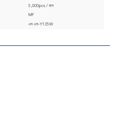
5,000pcs / মাস
MF
এম এফ-Y135W