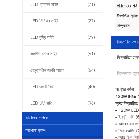
LED প্যানেল লাইট
(71)
পরিশোধের শর্ত 
উৎপত্তি স্থল:
LED লিনিয়ার লাইট
(27)
সাক্ষ্যদান:
LED বৃদ্ধি লাইট
(79)
বিস্তারিত তথ্য
এলইডি স্টেজ লাইট
(61)
বিস্তারিত তথ্
নেতৃত্বাধীন জরুরি আলো
(64)
বিশেষভাবে তুলে
LED জরুরী কিট
(40)
পণ্যের বর্ণনা
120W IP66 12
LED UV বাতি
(96)
দ্রুত বিস্তারিত:
120W LED র
ইনপুট: এসি
আমাদের সম্পর্কে
ভাস্বর ফ্লা
কারখানা ভ্রমণ
সিআরআই: 7
ব্র্যান্ড চিপ: ফ