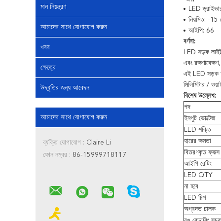
মান নিয়ন্ত্রণ
LED ড্রাইভ
নিয়মিত: -1
আমাদের সাথে যোগাযোগ করুন
আইপি: 66
বর্ণনা:
খবর
LED সড়ক লাইট স
এবং রক্ষণাবেক্ষণ
ক্ষেত্রে
এই LED সড়ক আলো
মিলিমিটার / ওয়
উদ্ধৃতির জন্য আবেদন
বিশেষ উল্লেখ:
পদ
আমাদের সাথে যোগাযোগ করুন
ইনপুট ভোল্টেজ
LED শক্তি
হারের ক্ষমতা
ব্যক্তি যোগাযোগ :
Claire Li
বিতরণকৃত ফ্লক্
ফোন নম্বর :
86-15999718117
আইপি রেটিং
LED QTY
না হবে
LED চিপ
অগ্রদত চালক
রঙ রেন্ডারিং সূচ