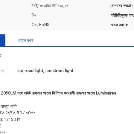
:
T/T, ওয়েস্টার্ন ইউনিয়ন, পে
যোগানের ক্ষমতা :
চীন
পরিচিতিমুলক নাম:
CE, RoHS
মডেল নম্বার:
পণ্যের বর্ণনা
য
 ধরা:
led road light
,
led street light
050LM সঙ্গে লাইট রাস্তার আলো ফিলিপস জলরোধী রাস্তার আলো Luminaires
াস্তা লাইট
 85V-265V, 50 / 60Hz
ক: ≧ 12150 লি
0
িলিপস