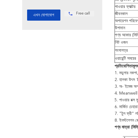
পাওয়ার ফ্যাক্টর
Free call
জীবনকাল
অপারেশন পরিবে
উপাদান
পণ্য আকার (মিম
নিট ওজন
শংসাপত্র
ওয়ারেন্টি সময়ের
প্রতিযোগিতামূলক
1. মডুলার নকশা
2. হালকা উৎস 
3. অ- ইমেজ অপটি
4. Meanwell থে
5. পাওয়ার বক্স 
6. মার্জিত চেহা
7. "টুল ফ্রী" ল
8. ইনস্টলেশন 
পণ্য মাত্রা (মিমি