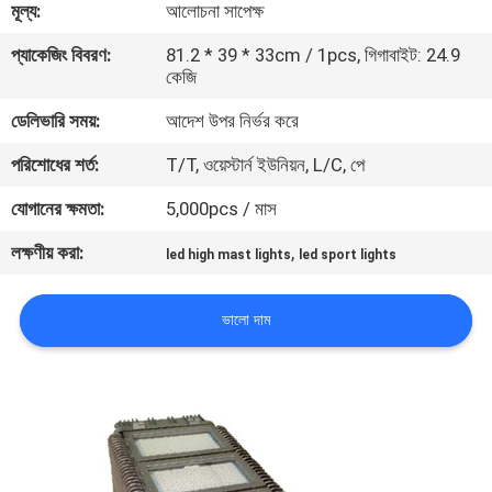
মূল্য:
আলোচনা সাপেক্ষ
মান
প্যাকেজিং বিবরণ:
81.2 * 39 * 33cm / 1pcs, গিগাবাইট: 24.9
কেজি
নিয়ন্ত্রণ
ডেলিভারি সময়:
আদেশ উপর নির্ভর করে
যোগাযোগ
পরিশোধের শর্ত:
T/T, ওয়েস্টার্ন ইউনিয়ন, L/C, পে
করুন
যোগানের ক্ষমতা:
5,000pcs / মাস
লক্ষণীয় করা:
,
led high mast lights
led sport lights
উদ্ধৃতির
জন্য
ভালো দাম
আবেদন
সাইট
ম্যাপ