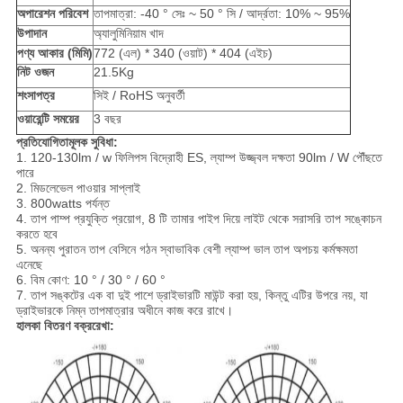
অপারেশন পরিবেশ
তাপমাত্রা: -40 ° সেঃ ~ 50 ° সি / আর্দ্রতা: 10% ~ 95%
উপাদান
অ্যালুমিনিয়াম খাদ
পণ্য আকার (মিমি)
772 (এল) * 340 (ওয়াট) * 404 (এইচ)
নিট ওজন
21.5Kg
শংসাপত্র
সিই / RoHS অনুবর্তী
ওয়ারেন্টি সময়ের
3 বছর
প্রতিযোগিতামূলক সুবিধা:
1. 120-130lm / w ফিলিপস বিদ্রোহী ES, ল্যাম্প উজ্জ্বল দক্ষতা 90lm / W পৌঁছতে
পারে
2. মিডলেভেল পাওয়ার সাপ্লাই
3. 800watts পর্যন্ত
4. তাপ পাম্প প্রযুক্তি প্রয়োগ, 8 টি তামার পাইপ দিয়ে লাইট থেকে সরাসরি তাপ সঙ্কোচন
করতে হবে
5. অনন্য পুরাতন তাপ বেসিনে গঠন স্বাভাবিক বেশী ল্যাম্প ভাল তাপ অপচয় কর্মক্ষমতা
এনেছে
6. বিম কোণ: 10 ° / 30 ° / 60 °
7. তাপ সঙ্কটের এক বা দুই পাশে ড্রাইভারটি মাউন্ট করা হয়, কিন্তু এটির উপরে নয়, যা
ড্রাইভারকে নিম্ন তাপমাত্রার অধীনে কাজ করে রাখে।
হালকা বিতরণ বক্ররেখা: