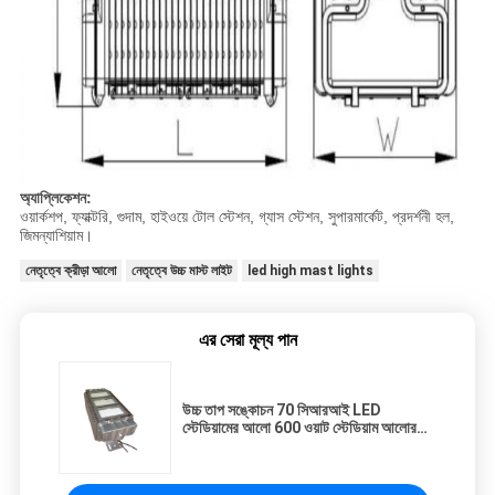
অ্যাপ্লিকেশন:
ওয়ার্কশপ, ফ্যাক্টরি, গুদাম, হাইওয়ে টোল স্টেশন, গ্যাস স্টেশন, সুপারমার্কেট, প্রদর্শনী হল,
জিমন্যাশিয়াম।
নেতৃত্বে ক্রীড়া আলো
নেতৃত্বে উচ্চ মাস্ট লাইট
led high mast lights
এর সেরা মূল্য পান
উচ্চ তাপ সঙ্কোচন 70 সিআরআই LED
স্টেডিয়ামের আলো 600 ওয়াট স্টেডিয়াম আলোর
জন্য