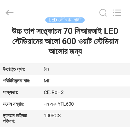
2026
Ming
Feng
Lighting
Co.,Ltd..
LED স্টেডিয়াম লাইট
All
Rights
Reserved.
উচ্চ তাপ সঙ্কোচন 70 সিআরআই LED
বাড়ি
স্টেডিয়ামের আলো 600 ওয়াট স্টেডিয়াম
পণ্য
আলোর জন্য
ভিডিও
উৎপত্তি স্থল:
চীন
পরিচিতিমুলক নাম:
MF
আমাদের
সাক্ষ্যদান:
CE, RoHS
সম্পর্কে
মডেল নম্বার:
এম এফ-YFL600
কারখানা
ন্যূনতম চাহিদার
100PCS
পরিমাণ:
ভ্রমণ