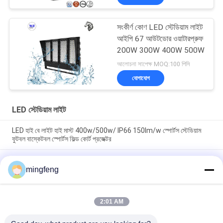
সংকীর্ণ কোণ LED স্টেডিয়াম লাইট
আইপি 67 আউটডোর ওয়াটারপ্রুফ
200W 300W 400W 500W
আলোচনা সাপেক্ষ MOQ:100 পিসি
যোগাযোগ
LED স্টেডিয়াম লাইট
LED হাই বে লাইট হাই মাস্ট 400w/500w/ IP66 150lm/w স্পোর্টস স্টেডিয়াম
ফুটবল বাস্কেটবল স্পোর্টস ফিল্ড কোর্ট প্রজেক্টর
আইপি 66 আবহাওয়া প্রতিরোধী এলইডি ফ্লাড লাইট উচ্চ শক্তি 400W-1800W নির্মাণ
সাইটের জন্য ব্রিজ পোর্ট ডক সাইন
mingfeng
হাইওয়ে সমুদ্র বন্দর পার্কিং লট জন্য 400W-800W সঙ্গে জলরোধী IP66 LED বন্যা
হালকা উচ্চ মাস্ট মস্তক
2:01 AM