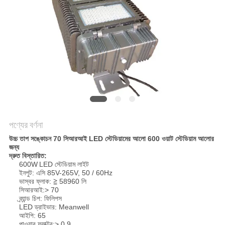
PRIVACY
POLICY
পণ্যের বর্ণনা
উচ্চ তাপ সঙ্কোচন 70 সিআরআই LED স্টেডিয়ামের আলো 600 ওয়াট স্টেডিয়াম আলোর
জন্য
দ্রুত বিস্তারিত:
600W
LED স্টেডিয়াম লাইট
ইনপুট: এসি 85V-265V, 50 / 60Hz
ভাস্বর ফ্লাক: ≧ 58960 লি
সিআরআই:> 70
ব্র্যান্ড চিপ: ফিলিপস
LED ড্রাইভার: Meanwell
আইপি: 65
পাওয়ার ফ্যাক্টর:> 0.9