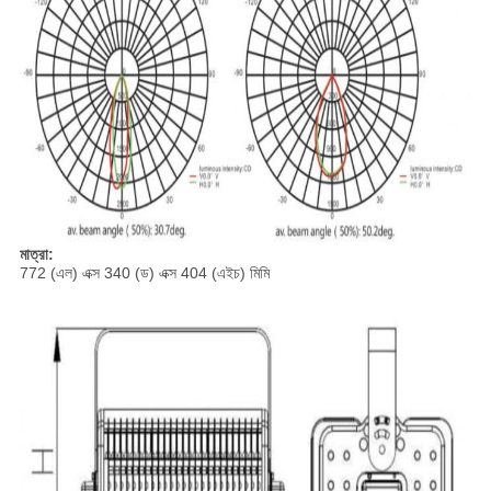
মাত্রা:
772 (এল) এক্স 340 (ড) এক্স 404 (এইচ) মিমি