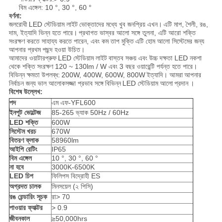
বিম এঙ্গেল: 10 °, 30 °, 60 °
বর্ণনা:
জলরোধী
LED স্টেডিয়াম লাইট
ভোক্তাদের মধ্যে খুব জনপ্রিয় এখন।
এটি মাপ, শৈলী, রঙ,
দাম, ইত্যাদি ভিন্ন হতে পারে।
প্রথাগত ভাস্বর আলো সঙ্গে তুলনা, এটি আরো শক্তি
সংরক্ষণ করতে সাহায্য করতে পারেন, এবং কম তাপ মুক্তি
এটি হোম আলো সিস্টেমের জন্য
আপনার প্রথম পছন্দ হওয়া উচিত।
আমাদের ওয়াটারপ্রুফ
LED স্টেডিয়াম লাইট
বাস্তব সঞ্চয় এবং উচ্চ দক্ষতা LED নকশা
থেকে শক্তি সংরক্ষণ 120 ~ 130lm / W এবং 3 বছর ওয়ারেন্টি পর্যন্ত হতে পারে।
বিভিন্ন ক্ষমতা উপলব্ধ:
200W, 400W, 600W, 800W
ইত্যাদি। আমরা
আপনার
নির্বাচন জন্য ভাল আলোকসজ্জা প্রভাব সঙ্গে
বিভিন্ন
LED স্টেডিয়াম আলো
প্রদান
।
বিশেষ উল্লেখ:
পদ
এম এফ-YFL600
ইনপুট ভোল্টেজ
85-265 ভ্যাক 50Hz / 60Hz
LED শক্তি
600W
সিস্টেম খরচ
670W
বিতরণ ফ্লাক
58960lm
আইপি রেটিং
IP65
বিম এঙ্গেল
10 °, 30 °, 60 °
না হবে
3000K-6500K
LED চিপ
ফিলিপস বিদ্রোহী ES
অগ্রদত চালক
মিনসয়েল (২ পিসি)
রঙ রেন্ডারিং সূচক
রা> 70
পাওয়ার ফ্যাক্টর
> 0.9
জীবনকাল
≥50,000hrs