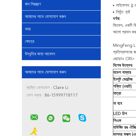
মান নিয়ন্ত্রণ
লাইফেশন: ≧ 4
নিখুঁত: হ্যাঁ
আমাদের সাথে যোগাযোগ করুন
বর্ণনা:
মিংফেন, একটি বি
খবর
আলো
প্রদান ক
ক্ষেত্রে
MingFeng LE
প্রতিস্থাপনের জ
উদ্ধৃতির জন্য আবেদন
এছাড়াও CRI> 8
বিশেষ উল্লেখ:
আমাদের সাথে যোগাযোগ করুন
মডেল নাম্বার
ইনপুট ভোল্টেজ
শক্তি (ওয়াট)
ব্যক্তি যোগাযোগ :
Claire Li
মাত্রা
ফোন নম্বর :
86-15999718117
না হবে
LED চিপ
পিএফ
হাউজিং রঙ ঐচ্ছ
ভাস্বর ফ্লক্স (