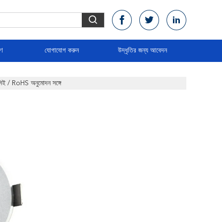
রণ
যোগাযোগ করুন
উদ্ধৃতির জন্য আবেদন
 / RoHS অনুমোদন সঙ্গে