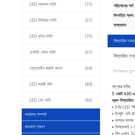
LED প্যানেল লাইট
(71)
পরিশোধের শর্ত 
উৎপত্তি স্থল:
LED লিনিয়ার লাইট
(27)
সাক্ষ্যদান:
LED বৃদ্ধি লাইট
(79)
বিস্তারিত তথ্য
এলইডি স্টেজ লাইট
(61)
বিস্তারিত তথ্
নেতৃত্বাধীন জরুরি আলো
(64)
বিশেষভাবে তুলে
LED জরুরী কিট
(40)
পণ্যের বর্ণনা
5 ওয়াট 430 
LED UV বাতি
(96)
দ্রুত বিস্তারিত:
5W
LED সি
ইনপুট: এসি 
আমাদের সম্পর্কে
ভাস্বর ফ্লাক
কারখানা ভ্রমণ
সিআরআই:> 
বিম এঙ্গেল: 