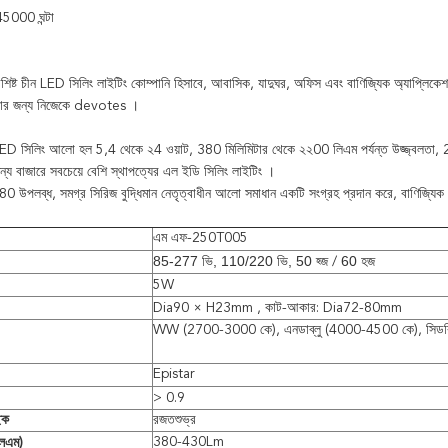
5000 ঘন্টা
শিষ্ট চীন LED সিলিং লাইটিং
কোম্পানি হিসাবে,
আবাসিক, যাদুঘর, অফিস এবং বাণিজ্যিক অ্যাপ্লিকেশন
রার জন্য নিজেকে devotes
।
D সিলিং আলো হল
5,4 থেকে ২4 ওয়াট, 380 মিলিমিটার থেকে ২২00 লিএম পর্যন্ত উজ্জ্বলতা,
ইডি সিলিং লাইটিং
ন্য বাজারে
সবচেয়ে বেশি স্থাপত্যের
এল
।
0 উপলব্ধ, সমগ্র সিরিজ বুদ্ধিমান নেতৃত্বাধীন আলো সমাধান একটি সংগ্রহ প্রদান করে, বাণিজ্যি
এম এফ-250T005
85-277 ভি, 110/220 ভি, 50 হ্জ
60 হজ
/
5W
Dia90 × H23mm
, কাট-আকার:
Dia72-80mm
WW (2700-3000 কে), এনডাব্লু (4000-4500 কে), সিড
Epistar
> 0.9
িক
রজতশুভ্র
380-430Lm
এলএম)