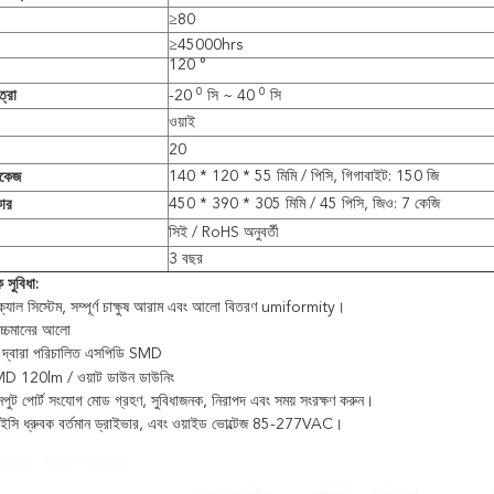
≥80
≥45000hrs
120 °
0
0
্রা
-20
সি ~ 40
সি
ওয়াই
20
140 * 120 * 55 মিমি / পিসি, গিগাবাইট: 150 জি
াকেজ
450 * 390 * 305 মিমি / 45 পিসি, জিও: 7 কেজি
ার
সিই / RoHS অনুবর্তী
3 বছর
 সুবিধা:
্যাল সিস্টেম, সম্পূর্ণ চাক্ষুষ আরাম এবং আলো বিতরণ umiformity।
্চমানের আলো
া দ্বারা পরিচালিত এসপিডি SMD
SMD 120lm / ওয়াট ডাউন ডাউনিং
পুট পোর্ট সংযোগ মোড গ্রহণ, সুবিধাজনক, নিরাপদ এবং সময় সংরক্ষণ করুন।
 আইসি ধ্রুবক বর্তমান ড্রাইভার, এবং ওয়াইড ভোল্টেজ 85-277VAC।