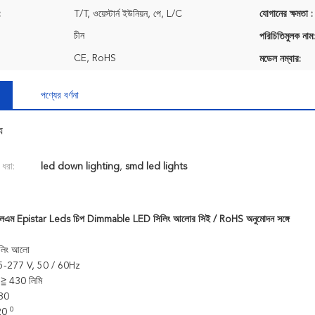
:
T/T, ওয়েস্টার্ন ইউনিয়ন, পে, L/C
যোগানের ক্ষমতা :
চীন
পরিচিতিমুলক নাম:
CE, RoHS
মডেল নম্বার:
পণ্যের বর্ণনা
য
 ধরা:
led down lighting
,
smd led lights
এলএম Epistar Leds চিপ Dimmable LED সিলিং আলোর সিই / RoHS অনুমোদন সঙ্গে
লিং আলো
85-277 V, 50 / 60Hz
: ≧ 430 লিমি
80
0
120