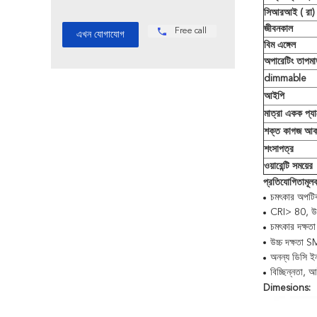
সিআরআই (
রা)
জীবনকাল
Free call
বিম এঙ্গেল
অপারেটিং তাপমাত
dimmable
আইপি
মাত্রা একক প্য
শক্ত কাগজ আক
শংসাপত্র
ওয়ারেন্টি সময়ের
প্রতিযোগিতামূলক
চমৎকার অপটিক
CRI> 80, উচ
চমৎকার দক্ষত
উচ্চ দক্ষতা 
অনন্য ডিসি ইন
বিচ্ছিন্নতা,
Dimesions: