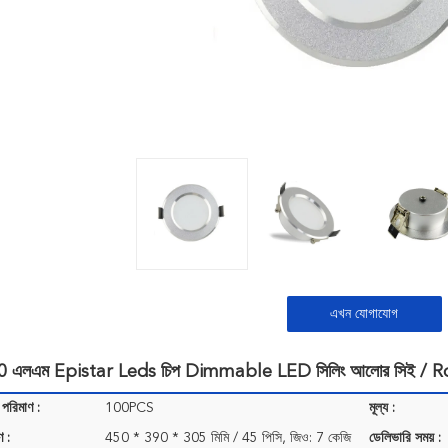
এখন যোগাযোগ
30 এলএম Epistar Leds চিপ Dimmable LED সিলিং আলোর সিই / RoH
 পরিমাণ :
100PCS
মূল্য :
ণ :
450 * 390 * 305 মিমি / 45 পিসি, জিও: 7 কেজি
ডেলিভারি সময় :