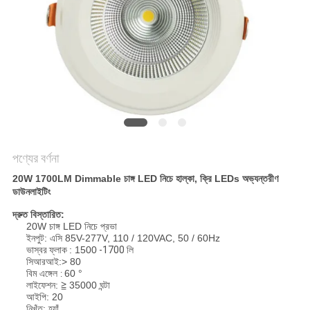
PRIVACY
POLICY
পণ্যের বর্ণনা
20W 1700LM Dimmable চাঙ্গ LED নিচে হাল্কা, ক্রি LEDs অভ্যন্তরীণ
ডাউনলাইটিং
দ্রুত বিস্তারিত:
20W চাঙ্গ LED নিচে প্রভা
ইনপুট: এসি 85V-277V, 110 / 120VAC, 50 / 60Hz
ভাস্বর
ফ্লাক
: 1500
-1700 লি
সিআরআই:> 80
বিম এঙ্গেল
60 °
:
লাইফেশন: ≧ 35000 ঘন্টা
আইপি: 20
নিখুঁত: হ্যাঁ