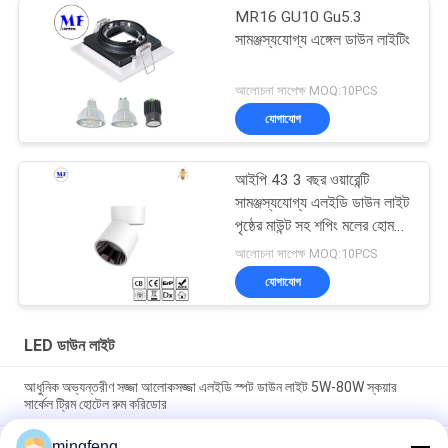
MR16 GU10 Gu5.3
সামঞ্জস্যযোগ্য এঙ্গেল ডাউন লাইটিং
আলোচনা সাপেক্ষ MOQ:10PCS
যোগাযোগ
আইপি 43 3 বছর ওয়ারেন্টি
সামঞ্জস্যযোগ্য এলইডি ডাউন লাইট
পৃষ্ঠের মাউন্ট সহ শপিং মলের হোম
ব্যবহারের জন্য
আলোচনা সাপেক্ষ MOQ:10PCS
যোগাযোগ
LED ডাউন লাইট
আধুনিক অভ্যন্তরীণ সজ্জা আলোকসজ্জা এলইডি স্পট ডাউন লাইট 5W-80W স্কয়ার
সার্কেল ট্রিম হোটেল রুম করিডোর
mingfeng
295LM 100° IP65 5W ডিমেবল LED ডাউন লাইট ক্যাবিনেট স্পটলাইট