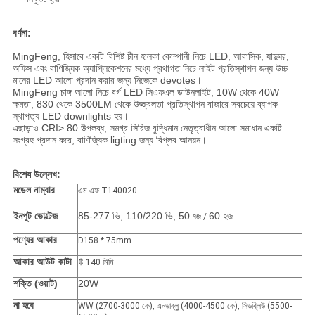
বর্ণনা:
MingFeng, হিসাবে একটি বিশিষ্ট চীন হালকা কোম্পানী নিচে LED, আবাসিক, যাদুঘর,
অফিস এবং বাণিজ্যিক অ্যাপ্লিকেশনের মধ্যে প্রথাগত নিচে লাইট প্রতিস্থাপন জন্য উচ্চ
মানের LED আলো প্রদান করার জন্য নিজেকে devotes।
MingFeng চাঙ্গ আলো নিচে বর্গ LED সিএফএল ডাউনলাইট, 10W থেকে 40W
ক্ষমতা, 830 থেকে 3500LM থেকে উজ্জ্বলতা প্রতিস্থাপন বাজারে সবচেয়ে ব্যাপক
স্থাপত্য LED downlights হয়।
এছাড়াও CRI> 80 উপলব্ধ, সমগ্র সিরিজ বুদ্ধিমান নেতৃত্বাধীন আলো সমাধান একটি
সংগ্রহ প্রদান করে, বাণিজ্যিক ligting জন্য বিপ্লব আনয়ন।
বিশেষ উল্লেখ:
মডেল নাম্বার
এম এফ-T140020
ইনপুট ভোল্টেজ
85-277 ভি, 110/220 ভি, 50 হ্জ
60 হজ
/
পণ্যের আকার
D158 * 75mm
আকার আউট কাটা
¢
140 মিমি
শক্তি (ওয়াট)
20W
না হবে
WW (2700-3000 কে), এনডাব্লু (4000-4500 কে), সিডব্লিউ (5500-