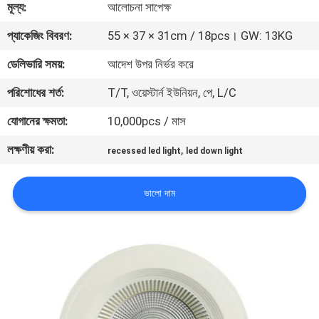
মূল্য:
আলোচনা সাপেক্ষ
মান
প্যাকেজিং বিবরণ:
55 × 37 × 31cm / 18pcs। GW: 13KG
নিয়ন্ত্রণ
ডেলিভারি সময়:
আদেশ উপর নির্ভর করে
পরিশোধের শর্ত:
T/T, ওয়েস্টার্ন ইউনিয়ন, পে, L/C
যোগাযোগ
যোগানের ক্ষমতা:
10,000pcs / মাস
করুন
লক্ষণীয় করা:
,
recessed led light
led down light
উদ্ধৃতির
ভালো দাম
জন্য
আবেদন
সাইট
ম্যাপ