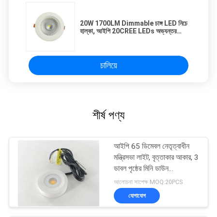
20W 1700LM Dimmable চাঙ্গ LED নিচে
হাল্কা, আইপি 20CREE LEDs অভ্যন্তর
Downlighting
চালিয়ে
শীর্ষ পণ্য
আইপি 65 ডিমেবল নেতৃত্বাধীন
মন্ত্রিসভা লাইট, বৃত্তাকার আকার, 3
ডাবল পৃষ্ঠের মিনি ডাউন
ডাউনলাইটগুলি মাউন্ট করা হয়েছে
আলোচনা সাপেক্ষ MOQ:20PCS
যোগাযোগ