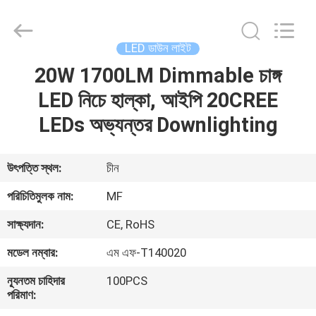
2026
Ming
Feng
Lighting
Co.,Ltd..
LED ডাউন লাইট
All
Rights
Reserved.
20W 1700LM Dimmable চাঙ্গ
বাড়ি
LED নিচে হাল্কা, আইপি 20CREE
পণ্য
LEDs অভ্যন্তর Downlighting
ভিডিও
উৎপত্তি স্থল:
চীন
পরিচিতিমুলক নাম:
MF
আমাদের
সাক্ষ্যদান:
CE, RoHS
সম্পর্কে
মডেল নম্বার:
এম এফ-T140020
কারখানা
ন্যূনতম চাহিদার
100PCS
পরিমাণ:
ভ্রমণ