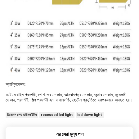
অ্যাপ্লিকেশন:
অটোমোবাইল প্রদর্শনী, পোশাকের দোকান, আসবাবপত্র দোকান, জুতার দোকান, জুয়েলারী
দোকান, প্রদর্শনী, শিল্প প্রদর্শনী হল, বাগানবাড়ি, হোটেল প্রভৃতিতে ব্যাপকভাবে ব্যবহৃত হয়।
ডিমেবল লেড ডাউনলাইটস
recessed led light
led down light
এর সেরা মূল্য পান