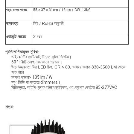
শক্ত কাগজ আকার
55 × 37 × 31cm / 18pcs। GW: 13KG
শংসাপত্র
সিই / RoHS অনুবর্তী
ওয়ারেন্টি সময়ের
3 বছর
প্রতিযোগিতামূলক সুবিধা:
ডাই-কাস্টিং হ্যাটসেক্ট, উন্নত কুলিং সিস্টেম।
60 ° মরীচি কোণ, নরম আলো প্রভাব।
উচ্চ উজ্জ্বলতা ক্রি LED চিপ, CRI> 80, ভাস্বর ফ্লাক 830-3500 LM থেকে
হতে পারে
ভাস্বর দক্ষতা> 105 lm / W
মসৃণ ডিমিং বা সবচেয়ে dimmers।
বিচ্ছিন্নতা, আইসি ধ্রুবক বর্তমান ড্রাইভার, এবং ব্যাপক ভোল্টেজ 85-277VAC
মাত্রা: