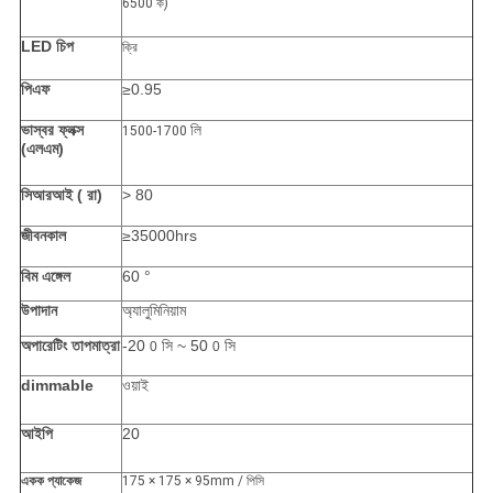
6500 ক)
LED চিপ
ক্রি
পিএফ
≥0.95
ভাস্বর ফ্লক্স
লি
1500-1700
(এলএম)
সিআরআই (
রা)
> 80
জীবনকাল
≥35000hrs
বিম এঙ্গেল
60 °
উপাদান
অ্যালুমিনিয়াম
অপারেটিং তাপমাত্রা
-20
সি ~ 50
সি
0
0
dimmable
ওয়াই
আইপি
20
একক প্যাকেজ
175 × 175 × 95mm / পিসি