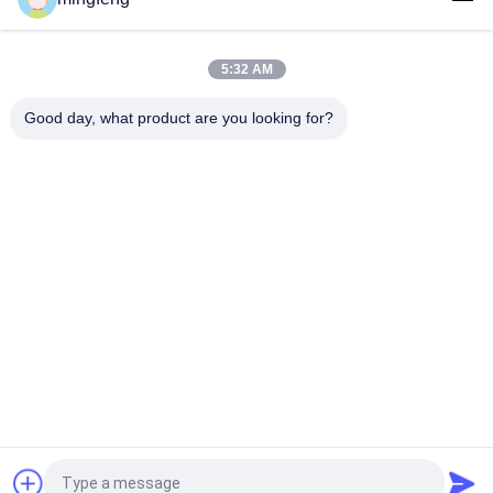
COB 7W 10W 20W Led Recessed Down Light Office High Cri
Energy Efficient for Living Room
5:32 AM
Good day, what product are you looking for?
সব
LED ট্রাই প্রুফ লাইট
এলইডি ফ্লাড লাইট
LED স্টেডিয়াম লাইট
LED উচ্চ বে আলোর
LED বিস্ফোরণ প্রমাণ আলো
LED টানেল হাল্কা
LED রাস্তার আলো
এলইডি সার্চ লাইট
提交
উদ্ধৃতির জন্য আবেদন