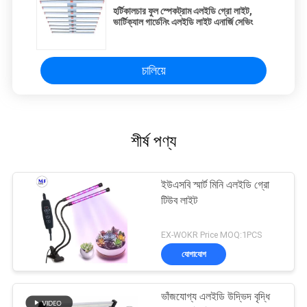
হর্টিকালচার ফুল স্পেকট্রাম এলইডি গ্রো লাইট,
ভার্টিক্যাল গার্ডেনিং এলইডি লাইট এনার্জি সেভিং
চালিয়ে
শীর্ষ পণ্য
ইউএসবি স্মার্ট মিনি এলইডি গ্রো
টিউব লাইট
EX-WOKR Price MOQ:1PCS
যোগাযোগ
ভাঁজযোগ্য এলইডি উদ্ভিদ বৃদ্ধি