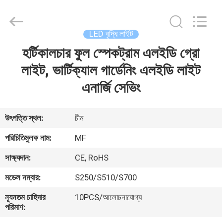
2026
Ming
Feng
Lighting
Co.,Ltd..
LED বৃদ্ধি লাইট
All
Rights
Reserved.
হর্টিকালচার ফুল স্পেকট্রাম এলইডি গ্রো
বাড়ি
লাইট, ভার্টিক্যাল গার্ডেনিং এলইডি লাইট
পণ্য
এনার্জি সেভিং
ভিডিও
উৎপত্তি স্থল:
চীন
পরিচিতিমুলক নাম:
MF
আমাদের
সাক্ষ্যদান:
CE, RoHS
সম্পর্কে
মডেল নম্বার:
S250/S510/S700
কারখানা
ন্যূনতম চাহিদার
10PCS/আলোচনাযোগ্য
পরিমাণ:
ভ্রমণ