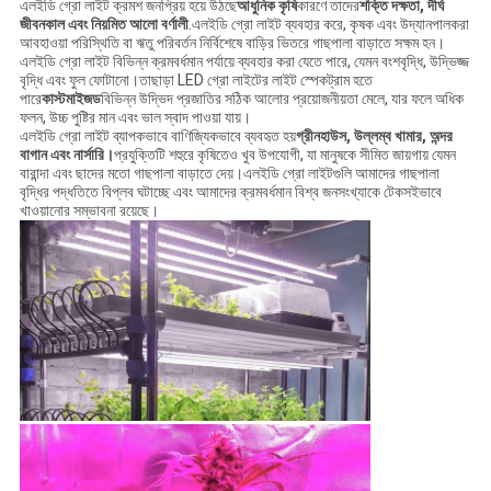
এলইডি গ্রো লাইট ক্রমশ জনপ্রিয় হয়ে উঠছে
আধুনিক কৃষি
কারণে তাদের
শক্তি দক্ষতা, দীর্ঘ
জীবনকাল এবং নিয়মিত আলো বর্ণালী
.এলইডি গ্রো লাইট ব্যবহার করে, কৃষক এবং উদ্যানপালকরা
আবহাওয়া পরিস্থিতি বা ঋতু পরিবর্তন নির্বিশেষে বাড়ির ভিতরে গাছপালা বাড়াতে সক্ষম হন।
এলইডি গ্রো লাইট বিভিন্ন ক্রমবর্ধমান পর্যায়ে ব্যবহার করা যেতে পারে, যেমন বংশবৃদ্ধি, উদ্ভিজ্জ
বৃদ্ধি এবং ফুল ফোটানো।তাছাড়া LED গ্রো লাইটের লাইট স্পেকট্রাম হতে
পারে
কাস্টমাইজড
বিভিন্ন উদ্ভিদ প্রজাতির সঠিক আলোর প্রয়োজনীয়তা মেলে, যার ফলে অধিক
ফলন, উচ্চ পুষ্টির মান এবং ভাল স্বাদ পাওয়া যায়।
এলইডি গ্রো লাইট ব্যাপকভাবে বাণিজ্যিকভাবে ব্যবহৃত হয়
গ্রীনহাউস, উল্লম্ব খামার, অন্দর
বাগান এবং নার্সারি।
প্রযুক্তিটি শহুরে কৃষিতেও খুব উপযোগী, যা মানুষকে সীমিত জায়গায় যেমন
বারান্দা এবং ছাদের মতো গাছপালা বাড়াতে দেয়।এলইডি গ্রো লাইটগুলি আমাদের গাছপালা
বৃদ্ধির পদ্ধতিতে বিপ্লব ঘটাচ্ছে এবং আমাদের ক্রমবর্ধমান বিশ্ব জনসংখ্যাকে টেকসইভাবে
খাওয়ানোর সম্ভাবনা রয়েছে।