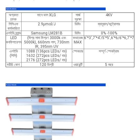
অগ্রদত
মানে ভাল XLG
সার্জ
4KV
চালক
সুরক্ষা
পিপিএফ
2.9μmol/J
ডিমিং
ম্যানুয়াল/কন্ট্রোলার
কার্যকারিতা
এলইডি ব্র্যান্ড
Samsung LM281B
ডিমিং
0% -100%
LED
(মিশ্র সাদা মিশ্রণ 3000k এবং
কভারেজ
6'*3',7'*4'/5'*5',6'*6/6'*6,7'*7
কনফিগারেশন
5000k), 660nm লাল, 730nm
MAX
IR, 395nm UV
এলইডি
1088 (136pcs LEDs/ বার)
স্পেকচার
সম্পূর্ণ স্পেকট্রাম
(পিসি)
1632 (272pcs LEDs/ বার)
2176 (272pcs LEDs/ বার)
মরীচি কোণ
120 ডিগ্রী
ওয়ারেন্টি
5 বছর