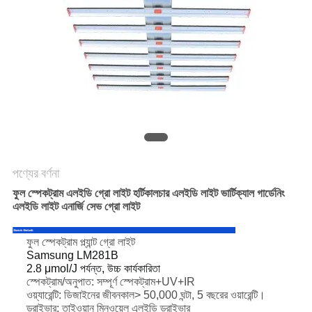
PRIVACY
POLICY
পণ্যের বর্ণনা
ফুল স্পেকট্রাম এলইডি গ্রো লাইট হর্টিকালচার এলইডি লাইট ভার্টিক্যাল গার্ডেনিং
এলইডি লাইট এনার্জি সেভ গ্রো লাইট
ফুল স্পেকট্রাম প্ল্যান্ট গ্রো লাইট
Samsung LM281B
2.8 μmol/J পর্যন্ত, উচ্চ কার্যকারিতা
স্পেকট্রাম/অনুপাত: সম্পূর্ণ স্পেকট্রাম+UV+IR
ওয়্যারেন্টি: ডিজাইনের জীবনকাল> 50,000 ঘন্টা, 5 বছরের ওয়ারেন্টি।
ড্রাইভার: তাইওয়ান মিনওয়েল এলইডি ড্রাইভার