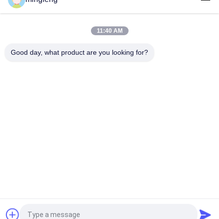
হর্টিকালচার ফুল স্পেকট্রাম এলইডি গ্রো লাইট, ভার্টিক্যাল গার্ডেনিং এলইডি লাইট এনার্জি
সেভিং
11:40 AM
Good day, what product are you looking for?
সব
LED ট্রাই প্রুফ লাইট
এলইডি ফ্লাড লাইট
LED স্টেডিয়াম লাইট
LED উচ্চ বে আলোর
LED বিস্ফোরণ প্রমাণ আলো
LED টানেল হাল্কা
LED রাস্তার আলো
এলইডি সার্চ লাইট
提交
উদ্ধৃতির জন্য আবেদন