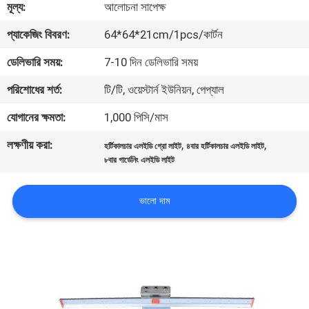
মূল্য:
আলোচনা সাপেক্ষ
মান
প্যাকেজিং বিবরণ:
64*64*21cm/1pcs/কার্টন
নিয়ন্ত্রণ
ডেলিভারি সময়:
7-10 দিন ডেলিভারি সময়
পরিশোধের শর্ত:
টি/টি, ওয়েস্টার্ন ইউনিয়ন, পেপ্যাল
যোগাযোগ
যোগানের ক্ষমতা:
1,000 পিসি/মাস
করুন
লক্ষণীয় করা:
,
,
হর্টিকালচার এলইডি গ্রো লাইট
৪বার হর্টিকালচার এলইডি লাইট
৮বার গার্ডেনিং এলইডি লাইট
উদ্ধৃতির
জন্য
ভালো দাম
আবেদন
সাইট
ম্যাপ