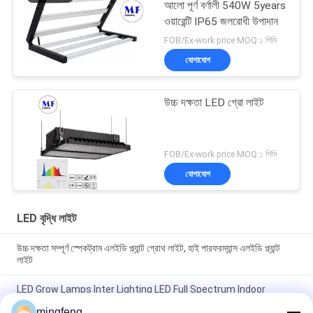
আলো পূর্ণ বর্ণালী 540W 5years
ওয়ারেন্টি IP65 জলরোধী উপাদান
FOB/Ex-work price MOQ:১ পিসি
যোগাযোগ
উচ্চ দক্ষতা LED গ্রো লাইট
FOB/Ex-work price MOQ:১ পিসি
যোগাযোগ
LED বৃদ্ধি লাইট
উচ্চ দক্ষতা সম্পূর্ণ স্পেকট্রাম এলইডি প্ল্যান্ট গ্রোথ লাইট, হাই পারফরম্যান্স এলইডি প্ল্যান্ট
লাইট
LED Grow Lamps Inter Lighting LED Full Spectrum Indoor
Plants Lights Indoor Planting Win Grow LED Bar Lights LED
Grow Li
mingfeng