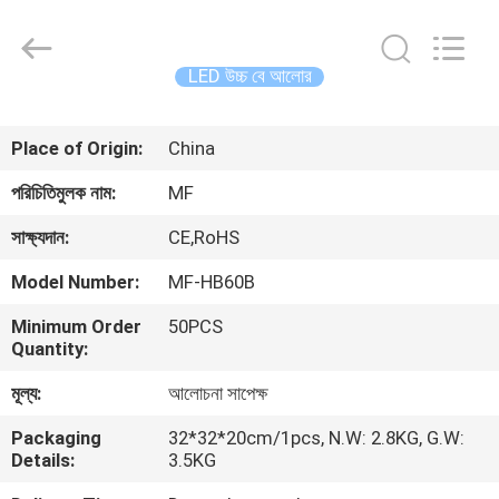
2026
Ming
Feng
Lighting
Co.,Ltd..
LED উচ্চ বে আলোর
All
Rights
Reserved.
বাড়ি
Place of Origin:
China
পণ্য
পরিচিতিমুলক নাম:
MF
সাক্ষ্যদান:
CE,RoHS
ভিডিও
Model Number:
MF-HB60B
Minimum Order
50PCS
আমাদের
Quantity:
সম্পর্কে
মূল্য:
আলোচনা সাপেক্ষ
Packaging
32*32*20cm/1pcs, N.W: 2.8KG, G.W:
কারখানা
Details:
3.5KG
ভ্রমণ