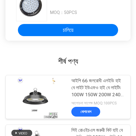
MOQ：
50PCS
চালিয়ে
শীর্ষ পণ্য
আইপি 66 জলরোধী এলইডি হাই
বে লাইট ইউএফও হাই বে লাইটিং
100W 150W 200W 240W
300W
আলোচনা সাপেক্ষ MOQ:100PCS
যোগাযোগ
সিই রোএইচএস জরুরী কিট হাই বে