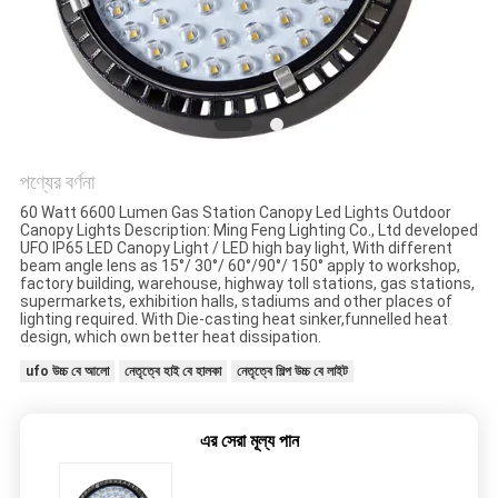
PRIVACY
POLICY
পণ্যের বর্ণনা
60 Watt 6600 Lumen Gas Station Canopy Led Lights Outdoor
Canopy Lights Description: Ming Feng Lighting Co., Ltd developed
UFO IP65 LED Canopy Light / LED high bay light, With different
beam angle lens as 15°/ 30°/ 60°/90°/ 150° apply to workshop,
factory building, warehouse, highway toll stations, gas stations,
supermarkets, exhibition halls, stadiums and other places of
lighting required. With Die-casting heat sinker,funnelled heat
design, which own better heat dissipation.
ufo উচ্চ বে আলো
নেতৃত্বে হাই বে হালকা
নেতৃত্বে শিল্প উচ্চ বে লাইট
এর সেরা মূল্য পান