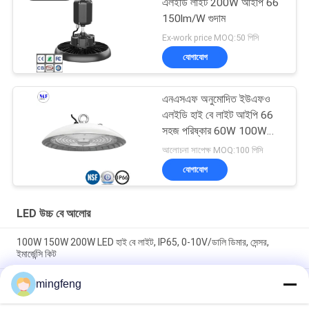
এলইডি লাইট 200W আইপি 66
150lm/W গুদাম
Ex-work price MOQ:50 পিসি
যোগাযোগ
এনএসএফ অনুমোদিত ইউএফও
এলইডি হাই বে লাইট আইপি 66
সহজ পরিষ্কার 60W 100W
150W 200W
আলোচনা সাপেক্ষ MOQ:100 পিসি
যোগাযোগ
LED উচ্চ বে আলোর
100W 150W 200W LED হাই বে লাইট, IP65, 0-10V/ডালি ডিমার, সেন্সর,
ইমার্জেন্সি কিট
খাদ্য প্রক্রিয়াকরণ শিল্পের জন্য NSF IP66 UFO LED হাই বে লাইট সিলিং 60W
mingfeng
100W 150W 200W