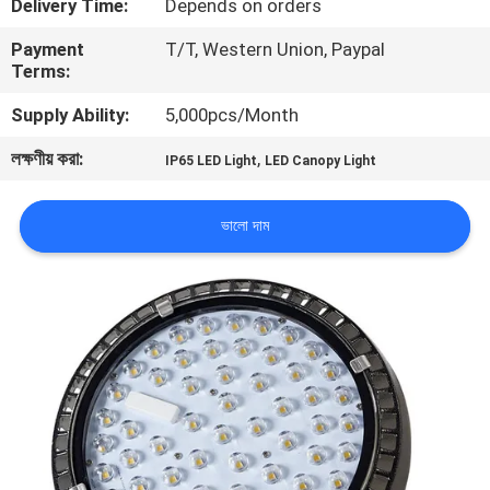
Delivery Time:
Depends on orders
Payment
T/T, Western Union, Paypal
মান
Terms:
নিয়ন্ত্রণ
Supply Ability:
5,000pcs/Month
লক্ষণীয় করা:
,
যোগাযোগ
IP65 LED Light
LED Canopy Light
করুন
ভালো দাম
উদ্ধৃতির
জন্য
আবেদন
সাইট
ম্যাপ