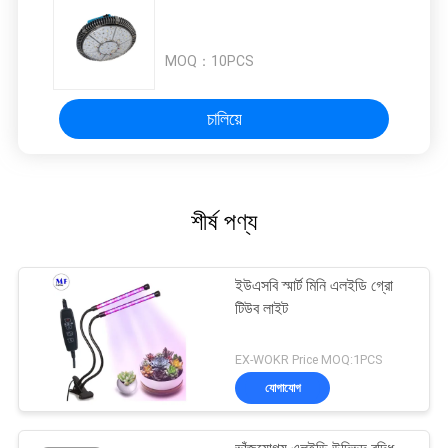
MOQ：
10PCS
চালিয়ে
শীর্ষ পণ্য
ইউএসবি স্মার্ট মিনি এলইডি গ্রো
টিউব লাইট
EX-WOKR Price MOQ:1PCS
যোগাযোগ