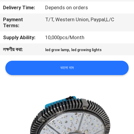
Delivery Time:
Depends on orders
মান
Payment
T/T, Western Union, Paypal,L/C
নিয়ন্ত্রণ
Terms:
Supply Ability:
10,000pcs/Month
যোগাযোগ
লক্ষণীয় করা:
,
led grow lamp
led growing lights
করুন
ভালো দাম
উদ্ধৃতির
জন্য
আবেদন
সাইট
ম্যাপ