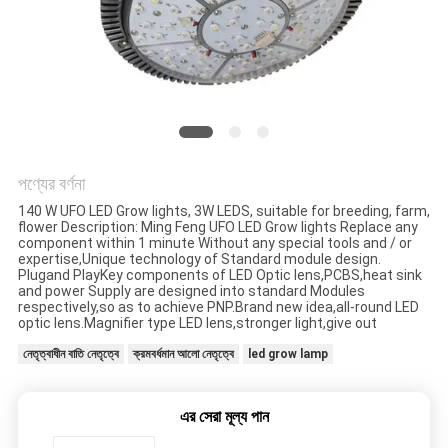
PRIVACY
POLICY
পণ্যের বর্ণনা
140 W UFO LED Grow lights, 3W LEDS, suitable for breeding, farm,
flower Description: Ming Feng UFO LED Grow lights Replace any
component within 1 minute Without any special tools and / or
expertise,Unique technology of Standard module design.
Plugand PlayKey components of LED Optic lens,PCBS,heat sink
and power Supply are designed into standard Modules
respectively,so as to achieve PNP.Brand new idea,all-round LED
optic lens.Magnifier type LED lens,stronger light,give out
নেতৃত্বাধীন বাতি নেতৃত্বে
ক্রমবর্ধমান আলো নেতৃত্বে
led grow lamp
এর সেরা মূল্য পান