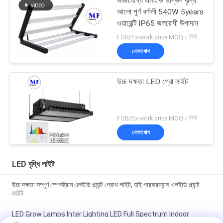
ভাঁজযোগ্য এলইডি উদ্ভিদ বৃদ্ধি
আলো পূর্ণ বর্ণালী 540W 5years
ওয়ারেন্টি IP65 জলরোধী উপাদান
FOB/Ex-work price MOQ:১ পিসি
যোগাযোগ
উচ্চ দক্ষতা LED গ্রো লাইট
FOB/Ex-work price MOQ:১ পিসি
যোগাযোগ
LED বৃদ্ধি লাইট
উচ্চ দক্ষতা সম্পূর্ণ স্পেকট্রাম এলইডি প্ল্যান্ট গ্রোথ লাইট, হাই পারফরম্যান্স এলইডি প্ল্যান্ট
লাইট
LED Grow Lamps Inter Lighting LED Full Spectrum Indoor
Plants Lights Indoor Planting Win Grow LED Bar Lights LED