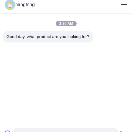
Grow Li
mingfeng
হর্টিকালচার ফুল স্পেকট্রাম এলইডি গ্রো লাইট, ভার্টিক্যাল গার্ডেনিং এলইডি লাইট এনার্জি
সেভিং
2:36 AM
Good day, what product are you looking for?
সব
LED ট্রাই প্রুফ লাইট
এলইডি ফ্লাড লাইট
LED স্টেডিয়াম লাইট
LED উচ্চ বে আলোর
LED বিস্ফোরণ প্রমাণ আলো
LED টানেল হাল্কা
LED রাস্তার আলো
এলইডি সার্চ লাইট
提交