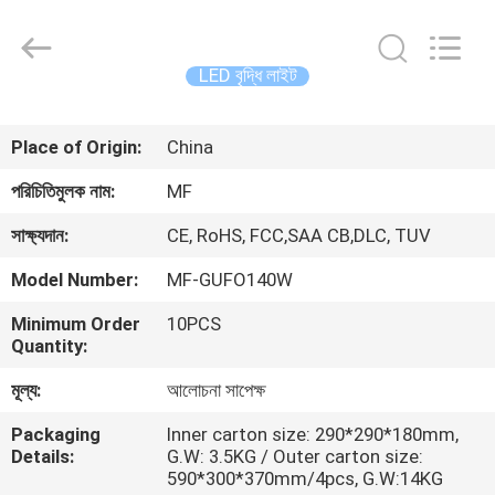
2026
Ming
Feng
Lighting
Co.,Ltd..
LED বৃদ্ধি লাইট
All
Rights
Reserved.
বাড়ি
Place of Origin:
China
পণ্য
পরিচিতিমুলক নাম:
MF
সাক্ষ্যদান:
CE, RoHS, FCC,SAA CB,DLC, TUV
ভিডিও
Model Number:
MF-GUFO140W
Minimum Order
10PCS
আমাদের
Quantity:
সম্পর্কে
মূল্য:
আলোচনা সাপেক্ষ
Packaging
Inner carton size: 290*290*180mm,
কারখানা
Details:
G.W: 3.5KG / Outer carton size:
ভ্রমণ
590*300*370mm/4pcs, G.W:14KG